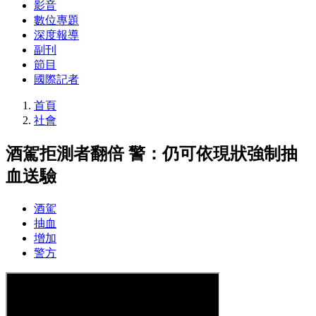
影音
數位專題
深度報導
副刊
節目
國際記者
首頁
社會
酒駕拒測者翻倍 警：仍可依現狀強制抽
血送驗
酒駕
抽血
增加
警方