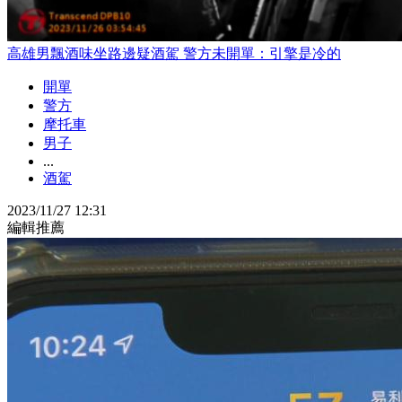
高雄男飄酒味坐路邊疑酒駕 警方未開單：引擎是冷的
開單
警方
摩托車
男子
...
酒駕
2023/11/27 12:31
編輯推薦