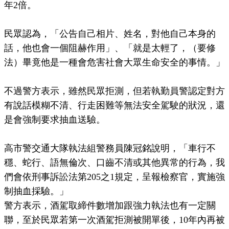
年2倍。
民眾認為，「公告自己相片、姓名，對他自己本身的
話，他也會一個阻赫作用」、「就是太輕了，（要修
法）畢竟他是一種會危害社會大眾生命安全的事情。」
不過警方表示，雖然民眾拒測，但若執勤員警認定對方
有說話模糊不清、行走困難等無法安全駕駛的狀況，還
是會強制要求抽血送驗。
高市警交通大隊執法組警務員陳冠銘說明，「車行不
穩、蛇行、語無倫次、口齒不清或其他異常的行為，我
們會依刑事訴訟法第205之1規定，呈報檢察官，實施強
制抽血採驗。」
警方表示，酒駕取締件數增加跟強力執法也有一定關
聯，至於民眾若第一次酒駕拒測被開單後，10年內再被