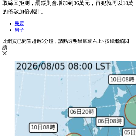
取締又拒測，罰鍰則會增加到36萬元，再犯就再以18萬
的倍數加倍累計。
民眾
男子
此網頁已閒置超過5分鐘，請點透明黑底或右上×按鈕繼續閱
讀