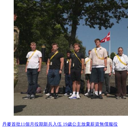
丹麥首批11個月役期新兵入伍 19歲公主放棄薪資無償服役