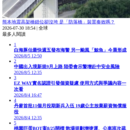
熊本地震高架橋錯位卻沒垮 是「防落橋」裝置奏效嗎？
2026-07-30 18:54
|
全球
最多人閱讀
1
白海豚估最快週五發布海警 另一颱風「鯨魚」今晨形成
2026/8/5 12:50
2
中國出入境新規9月上路 陸委會示警增赴中安全風險
2026/8/5 12:35
3
EZ WAY實名認證引發個資疑慮 使用方式與爭議內容一
次看
2026/8/4 16:47
4
丹麥首批11個月役期新兵入伍 19歲公主放棄薪資無償服
役
2026/8/4 12:35
5
桃園巨蛋BOT案8/25開標 散場規劃增捷運、公車班次疏