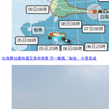
白海豚估最快週五發布海警 另一颱風「鯨魚」今晨形成