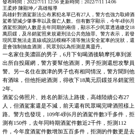
發布時間：
2022/7/11 12:56
更新時間：
2022/7/11 14:06
王柔婷 陳顯坤／高雄報導
高雄針對酒駕新法公布累犯名單已有27人，警方也強力取締酒
駕希望減少肇事率以及傷亡人數。但有數字顯示，今年4到6月
酒駕拒測的人數是去年同期的兩倍，顯示不少民眾透過繳交18
萬罰鍰，及吊銷駕照來規避刑法公共危險罪。警方表示，若發
現民眾無法走直線或說話模糊不清等無法安全駕車的況狀，還
是會強制抽血酒測，民眾別以為拒測是萬靈丹。
一名家住美濃區的男子，6月下旬喝酒後騎摩托車到派
出所自投羅網，警方要幫他酒測，男子拒測還想攻擊員
警。另一名住在旗津的男子也有相同情況，警方聞到他
有酒味，但他拒絕酒測，得收下18萬元罰鍰並吊銷駕照
2年。
酒駕公佈照片、姓名的新法上路後，高雄陸續公布27
人，但酒駕案還是不減，前天還有民眾喝完啤酒照樣上
路。警方也發現，109年4到6月的酒駕件數3千多件，拒
測有150件，去年同時期酒駕件數近2千件，拒測112
件，今年度酒駕件數增加五百多件，拒測的件數更是去