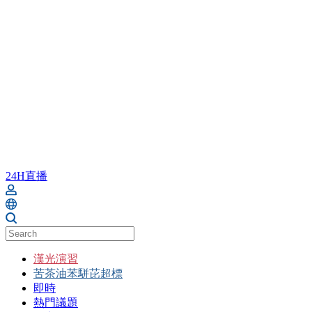
24H直播
漢光演習
苦茶油苯駢芘超標
即時
熱門議題