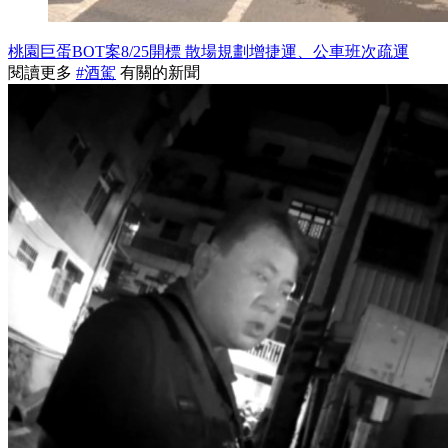
桃園巨蛋BOT案8/25開標 散場規劃增捷運、公車班次疏運
閱讀更多
#酒駕
有關的新聞