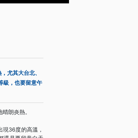
熱，尤其大台北、
等級，也要留意午
地晴朗炎熱。
現36度的高溫，