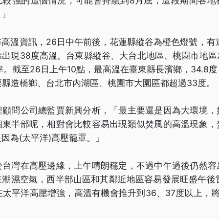
比較強的這個情況，可能會持續到8月底，這段期間各地
。」
高溫資訊，26日中午前後，花蓮縣縱谷為橙色燈號，有
除出現38度高溫。台東縣縱谷、大台北地區、桃園市地區
率。截至26日上午10點，最高溫在臺東縣長濱鄉，34.8
苗栗縣造橋鄉、台北市內湖區、桃園市大園區都超過33度。
程顧問公司總監賈新興分析，「最主要還是因為大環境，
個東半部呢，相對會比較容易出現類似焚風的高溫現象，
因為(太平洋)高壓籠罩。」
於台灣在高壓邊緣，上午晴朗穩定，不過中午過後仍然容
來潮濕空氣，西半部山區和其鄰近地區容易發展旺盛午後雷
在太平洋高壓增強，高溫有機會推升到36、37度以上，