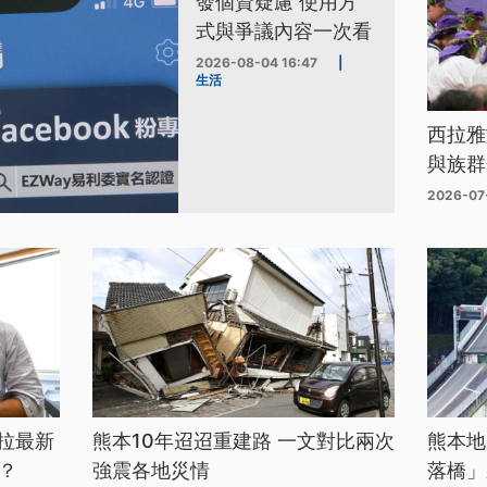
發個資疑慮 使用方
式與爭議內容一次看
2026-08-04 16:47
|
生活
西拉雅
與族群
2026-07
拉最新
熊本10年迢迢重建路 一文對比兩次
熊本地
？
強震各地災情
落橋」