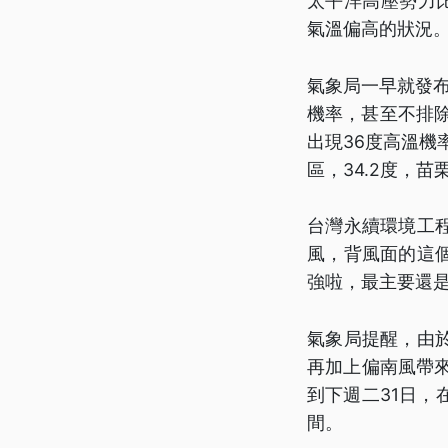
太平洋高壓勢力
氣溫偏高的狀況
氣象局一早就發布
機率，甚至不排
出現36度高溫機
區，34.2度，
台灣永續環境工
風，背風面的這
強啦，最主要還是
氣象局提醒，由
再加上偏南風帶
到下週二31日，
間。