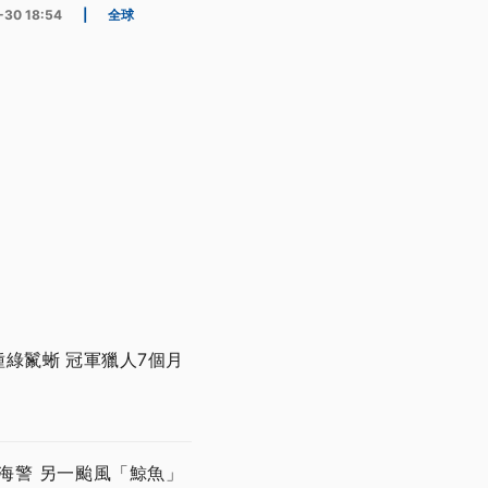
-30 18:54
|
全球
綠鬣蜥 冠軍獵人7個月
海警 另一颱風「鯨魚」