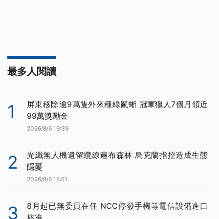
最多人閱讀
屏東移除逾9萬隻外來種綠鬣蜥 冠軍獵人7個月領近
1
99萬獎勵金
2026/8/6 19:39
光纖無人機遺留纜線遍布森林 烏克蘭指控造成生態
2
隱憂
2026/8/6 15:51
8月起已無委員在任 NCC停發手機等電信設備進口
3
核准