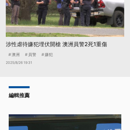
涉性虐待嫌犯埋伏開槍 澳洲員警2死1重傷
澳洲
員警
嫌犯
2025/8/26 19:31
編輯推薦