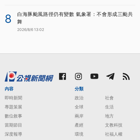
白海豚颱風路徑仍有變數 氣象署：不會形成三颱共
8
舞
2026/8/6 13:02
內容
分類
即時新聞
政治
社會
專題策展
全球
生活
數位敘事
兩岸
地方
當期節目
產經
文教科技
深度報導
環境
社福人權