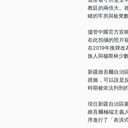
教廷的兩倍大。
睹的牢房與板凳
儘管中國官方宣稱
在此拍攝的照片
在2019年換牌
族人與穆斯林少
新疆維吾爾自治
措施，可以說是
時期被依法判刑
現任新疆自治區黨
維吾爾極端主義
序進行了「表演