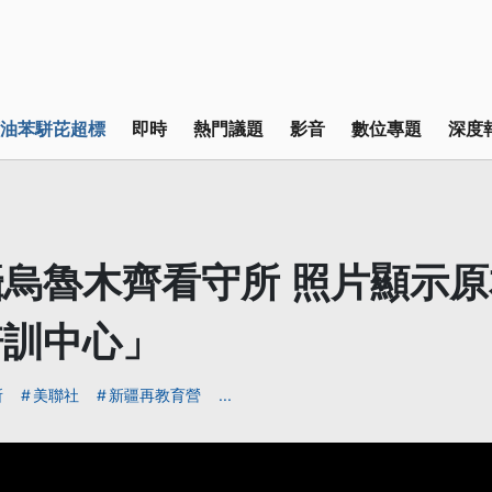
油苯駢芘超標
即時
熱門議題
影音
數位專題
深度
烏魯木齊看守所 照片顯示
培訓中心」
所
美聯社
新疆再教育營
...