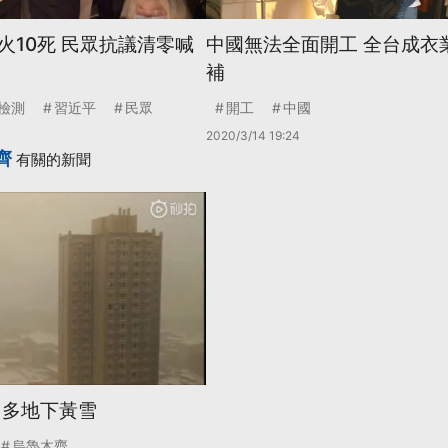
火10死 民眾抗議清零喊
中國無法全面開工 全台成衣
補
檢測
習近平
民眾
開工
中國
2020/3/14 19:24
齊
有關的新聞
 多地下黃雪
烏魯木齊