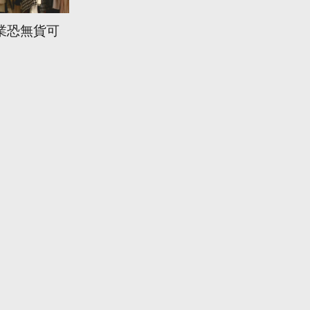
業恐無貨可