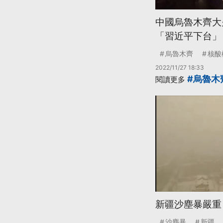
中國烏魯木齊大
「習近平下台」
烏魯木齊
核酸
2022/11/27 18:33
#烏魯木
閱讀更多
新疆沙塵暴嚴重
沙塵暴
新疆