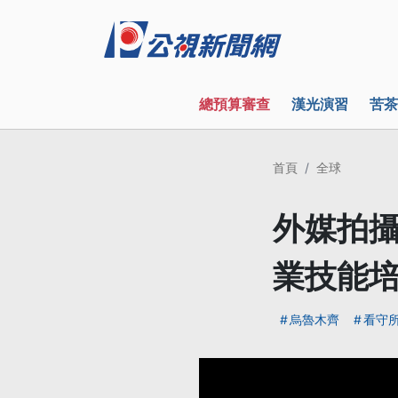
總預算審查
漢光演習
苦茶
首頁
全球
外媒拍攝
業技能
烏魯木齊
看守