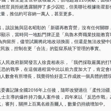
雖然官員拒絕透露關押了多少囚犯，但美聯社根據衛星影
數量，推估約可容納一萬人，甚至更多。
，該設施與惡名昭彰的「新疆再教育營」沒有任何關聯，
卻顯示，當時同一地點門牌正是「烏魯木齊職業技能教育
改為拘留所，儘管試圖將此地改頭換面，但還是無法改變
數民族，控制在更「合法」的監獄系統下管理的事實。
區人民政府新聞發言人徐貴相表示，「我們採取嚴厲的打
反恐的戰爭，在這個過程當中比以前力度加大了，肯定會
的人數會有所增長，我覺得恰好是工作成效一個具體的體
委書記陳全國2016年上任後，隨即改變過往「柔性治
人士主導的爆炸持刀傷人案件後，四年來以「反恐作戰」
式」審判，關押上百萬名維吾爾人，數量仍持續增加中。