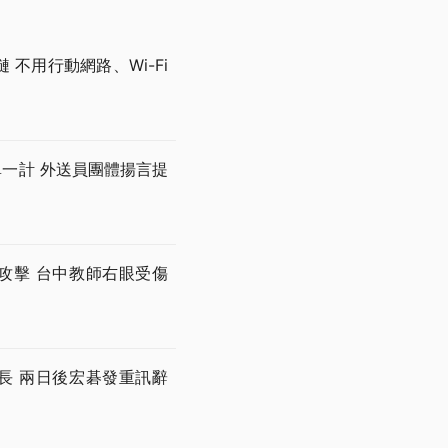
不用行動網路、Wi-Fi
一單一計 外送員團體揚言提
攻擊 台中教師右眼受傷
長 兩日後宏碁發重訊辭