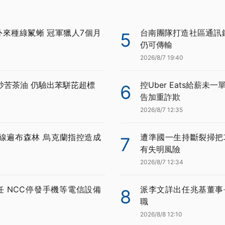
外來種綠鬣蜥 冠軍獵人7個月
台南團隊打造社區通訊鏈 
5
仍可傳輸
2026/8/7 19:40
炒苦茶油 仍驗出苯駢芘超標
控Uber Eats給薪未
6
告加重詐欺
2026/8/7 12:35
線遍布森林 烏克蘭指控造成
遭準國一生持斷裂掃把
7
有失明風險
2026/8/7 12:34
任 NCC停發手機等電信設備
派李文詳出任兆基董事
8
職
2026/8/8 12:10