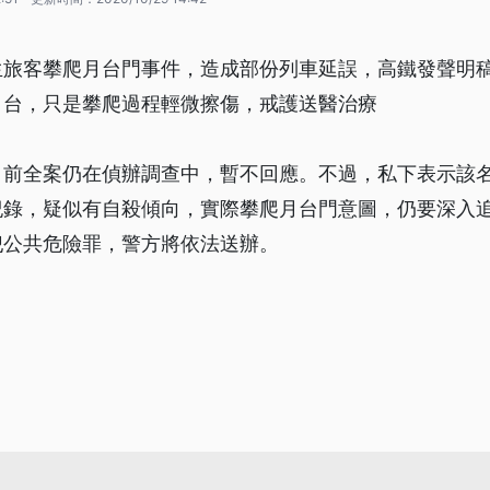
生旅客攀爬月台門事件，造成部份列車延誤，高鐵發聲明
月台，只是攀爬過程輕微擦傷，戒護送醫治療
目前全案仍在偵辦調查中，暫不回應。不過，私下表示該
紀錄，疑似有自殺傾向，實際攀爬月台門意圖，仍要深入
犯公共危險罪，警方將依法送辦。