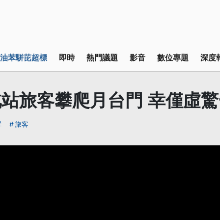
油苯駢芘超標
即時
熱門議題
影音
數位專題
深度
站旅客攀爬月台門 幸僅虛驚
罪
旅客