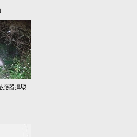
聞
感應器損壞