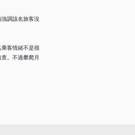
稿強調該名旅客沒
名乘客情緒不是很
追查。不過攀爬月