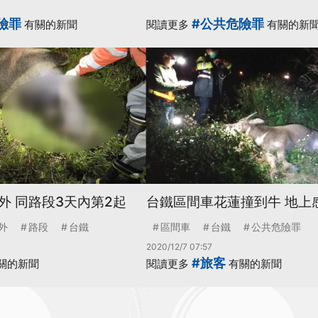
險罪
#公共危險罪
有關的新聞
閱讀更多
有關的新
外 同路段3天內第2起
台鐵區間車花蓮撞到牛 地上
外
路段
台鐵
區間車
台鐵
公共危險罪
2020/12/7 07:57
#旅客
關的新聞
閱讀更多
有關的新聞