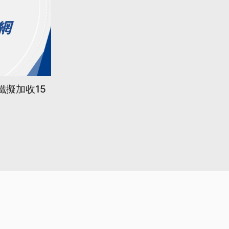
鐵擬加收15