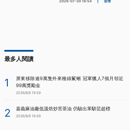
2026-07-30 18:54
|
全球
最多人閱讀
屏東移除逾9萬隻外來種綠鬣蜥 冠軍獵人7個月領近
1
99萬獎勵金
2026/8/6 19:39
嘉義麻油廠低溫焙炒苦茶油 仍驗出苯駢芘超標
2
2026/8/6 19:39