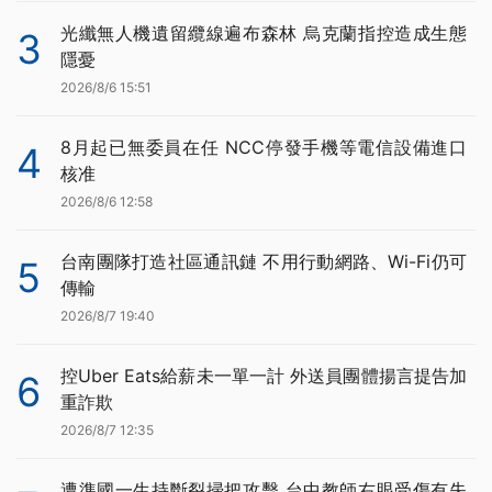
光纖無人機遺留纜線遍布森林 烏克蘭指控造成生態
3
隱憂
2026/8/6 15:51
8月起已無委員在任 NCC停發手機等電信設備進口
4
核准
2026/8/6 12:58
台南團隊打造社區通訊鏈 不用行動網路、Wi-Fi仍可
5
傳輸
2026/8/7 19:40
控Uber Eats給薪未一單一計 外送員團體揚言提告加
6
重詐欺
2026/8/7 12:35
遭準國一生持斷裂掃把攻擊 台中教師右眼受傷有失