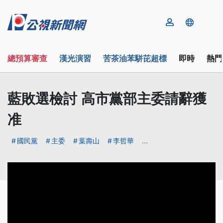
總預算審查
漢光演習
苦茶油苯駢芘超標
即時
熱門
藍敗選檢討 高市黨部主委請辭獲
准
國民黨
主委
葉壽山
李哲華
...