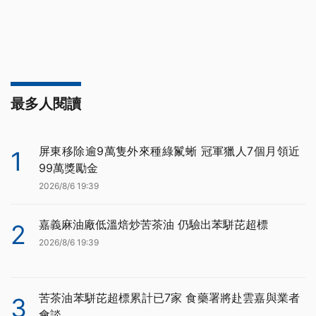
最多人閱讀
屏東移除逾9萬隻外來種綠鬣蜥 冠軍獵人7個月領近
1
99萬獎勵金
2026/8/6 19:39
嘉義麻油廠低溫焙炒苦茶油 仍驗出苯駢芘超標
2
2026/8/6 19:39
苦茶油苯駢芘超標累計已7家 食藥署將赴雲嘉與業者
3
會談