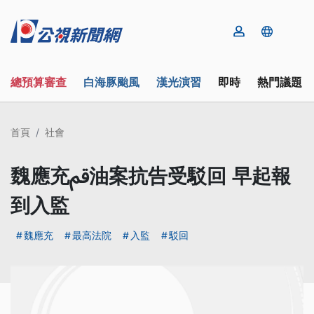
總預算審查
白海豚颱風
漢光演習
即時
熱門議題
首頁
社會
魏應充ﰴ油案抗告受駁回 早起報
到入監
魏應充
最高法院
入監
駁回