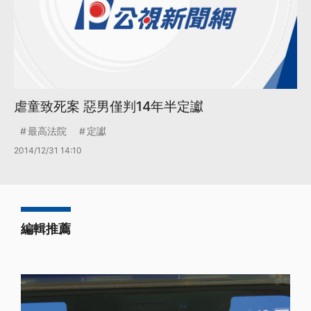
虐童致死案 惡男僅判14年半定讞
最高法院
定讞
2014/12/31 14:10
編輯推薦