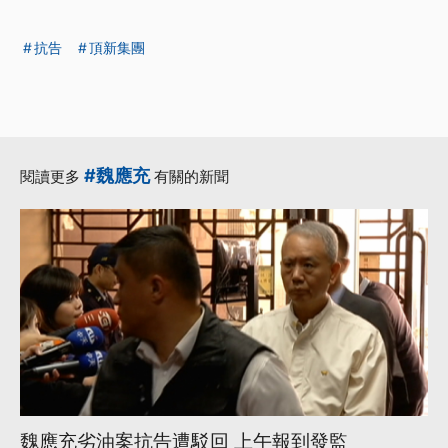
抗告
頂新集團
#魏應充
閱讀更多
有關的新聞
魏應充劣油案抗告遭駁回 上午報到發監