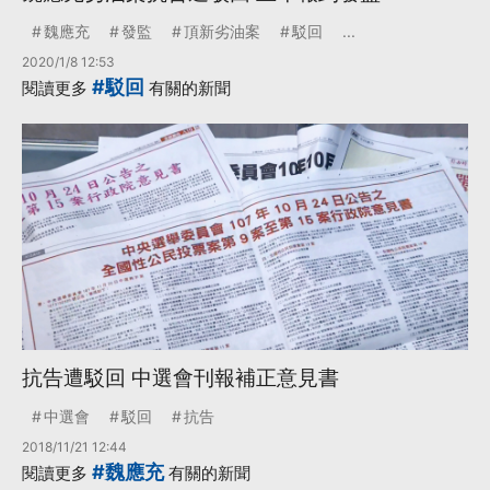
魏應充
發監
頂新劣油案
駁回
...
2020/1/8 12:53
#駁回
閱讀更多
有關的新聞
抗告遭駁回 中選會刊報補正意見書
中選會
駁回
抗告
2018/11/21 12:44
#魏應充
閱讀更多
有關的新聞