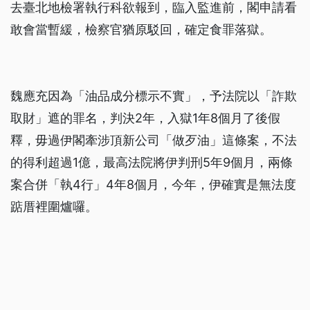
去臺北地檢署執行科欲報到，臨入監進前，閣申請看
敢會當暫緩，檢察官猶原駁回，確定食罪落獄。
魏應充因為「油品成分標示不實」，予法院以「詐欺
取財」遮的罪名，判決2年，入獄1年8個月了後假
釋，毋過伊閣牽涉頂新公司「做歹油」這條案，不法
的得利超過1億，最高法院將伊判刑5年9個月，兩條
案合併「執4行」4年8個月，今年，伊確實是無法度
踮厝裡圍爐囉。