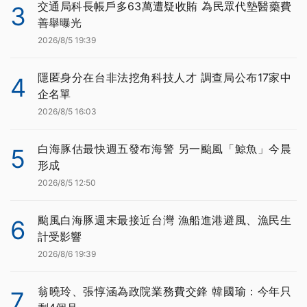
交通局科長帳戶多63萬遭疑收賄 為民眾代墊醫藥費
3
善舉曝光
2026/8/5 19:39
隱匿身分在台非法挖角科技人才 調查局公布17家中
4
企名單
2026/8/5 16:03
白海豚估最快週五發布海警 另一颱風「鯨魚」今晨
5
形成
2026/8/5 12:50
颱風白海豚週末最接近台灣 漁船進港避風、漁民生
6
計受影響
2026/8/6 19:39
翁曉玲、張惇涵為政院業務費交鋒 韓國瑜：今年只
7