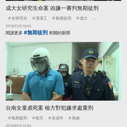
成大女研究生命案 凶嫌一審判無期徒刑
女研究生
清潔工
無期徒刑
成大
...
2019/12/5 19:45
#無期徒刑
閱讀更多
有關的新聞
台南女童虐死案 檢方對犯嫌求處重刑
無期徒刑
檢方
未成年
表姊
2019/8/15 12:50