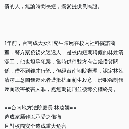
倩的人，無論時間長短，攏愛提供良民證。
1年前，台南成大女研究生陳屍在校內社科院諮商
室，警方案發後火速逮人，是校內短期聘僱的林姓清
潔工，他也坦承犯案，當時供稱雙方有金錢借貸關
係，借不到錢才行兇，但經台南地院審理，認定林姓
清潔工意圖猥褻死者遭抵抗而萌生殺意，涉犯強制猥
褻而殺害被害人罪，處無期徒刑並褫奪公權終身。
==台南地方法院庭長 林臻嫺==
造成家屬難以承受之傷痛
且對校園安全造成重大危害