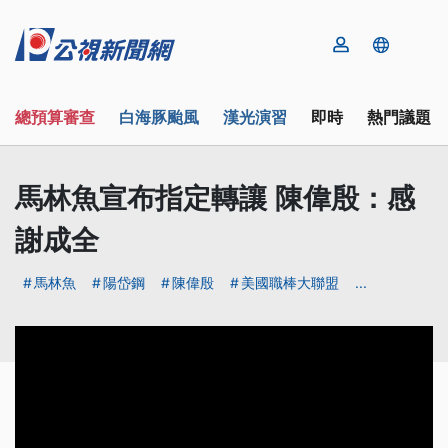
總預算審查
白海豚颱風
漢光演習
即時
熱門議題
馬林魚宣布指定轉讓 陳偉殷：感
謝成全
馬林魚
陽岱鋼
陳偉殷
美國職棒大聯盟
...