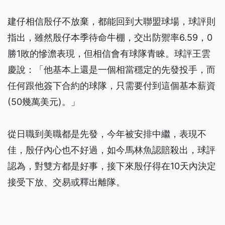
建仔相信殷仔不放棄，都能回到大聯盟球場，球評則
指出，雖然殷仔本季待命牛棚，交出防禦率6.59，0
勝1敗的慘澹表現，但相信會有球隊青睞。球評王雲
慶說：「他基本上還是一個相當穩定的先發投手，而
任何跟他簽下合約的球隊，只需要付到這個基本薪資
(50幾萬美元)。」
從日職到美職都是先發，今年被安排中繼，表現不
佳，殷仔內心也不好過，如今馬林魚認賠殺出，球評
認為，對雙方都是好事，接下來殷仔得在10天內決定
接受下放、交易或釋出離隊。