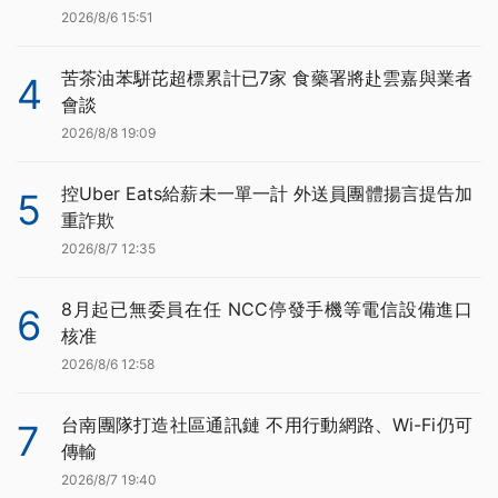
2026/8/6 15:51
苦茶油苯駢芘超標累計已7家 食藥署將赴雲嘉與業者
4
會談
2026/8/8 19:09
控Uber Eats給薪未一單一計 外送員團體揚言提告加
5
重詐欺
2026/8/7 12:35
8月起已無委員在任 NCC停發手機等電信設備進口
6
核准
2026/8/6 12:58
台南團隊打造社區通訊鏈 不用行動網路、Wi-Fi仍可
7
傳輸
2026/8/7 19:40