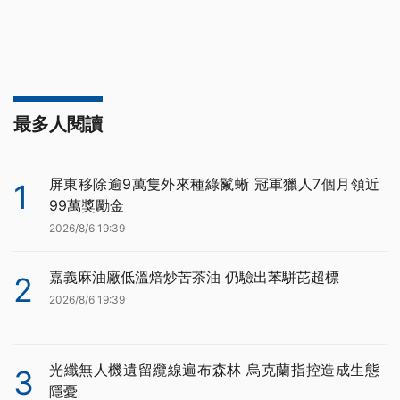
最多人閱讀
屏東移除逾9萬隻外來種綠鬣蜥 冠軍獵人7個月領近
1
99萬獎勵金
2026/8/6 19:39
嘉義麻油廠低溫焙炒苦茶油 仍驗出苯駢芘超標
2
2026/8/6 19:39
光纖無人機遺留纜線遍布森林 烏克蘭指控造成生態
3
隱憂