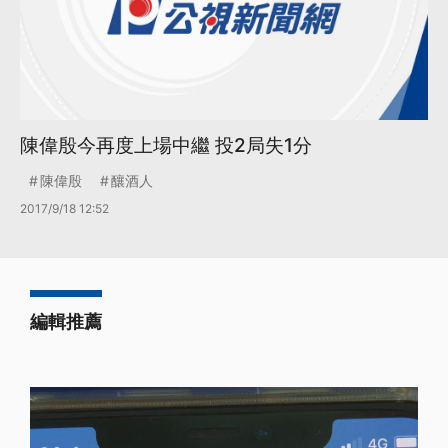
陳偉殷今再度上場中繼 投2局失1分
陳偉殷
釀酒人
2017/9/18 12:52
編輯推薦