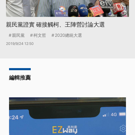
親民黨證實 確接觸柯、王陣營討論大選
親民黨
柯文哲
2020總統大選
2019/9/24 12:50
編輯推薦