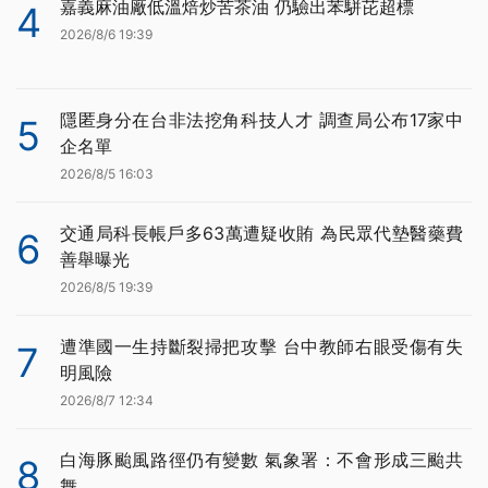
嘉義麻油廠低溫焙炒苦茶油 仍驗出苯駢芘超標
4
2026/8/6 19:39
隱匿身分在台非法挖角科技人才 調查局公布17家中
5
企名單
2026/8/5 16:03
交通局科長帳戶多63萬遭疑收賄 為民眾代墊醫藥費
6
善舉曝光
2026/8/5 19:39
遭準國一生持斷裂掃把攻擊 台中教師右眼受傷有失
7
明風險
2026/8/7 12:34
白海豚颱風路徑仍有變數 氣象署：不會形成三颱共
8
舞