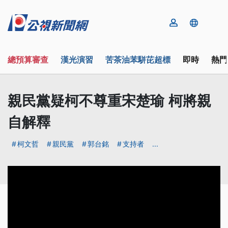
總預算審查
漢光演習
苦茶油苯駢芘超標
即時
熱門
親民黨疑柯不尊重宋楚瑜 柯將親
自解釋
柯文哲
親民黨
郭台銘
支持者
...