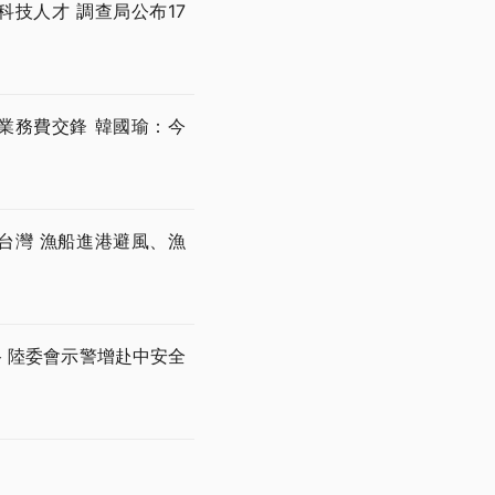
技人才 調查局公布17
業務費交鋒 韓國瑜：今
台灣 漁船進港避風、漁
 陸委會示警增赴中安全