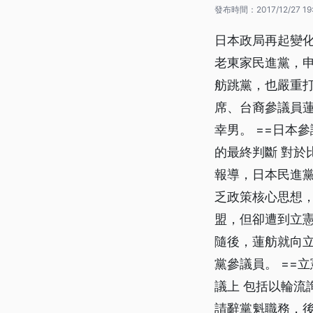
發布時間：
2017/12/27 19
日本政局再起變化
老東家民進黨，
舫跳黨，也嚴重
席、台裔參議員
幸男。 ==日本
的最終判斷 對於
報導，日本民進
乏政策核心思想
盟，但卻遭到立
隨後，蓮舫就向
黨參議員。 ==
議上 包括以輪流
請辭黨魁職務，後