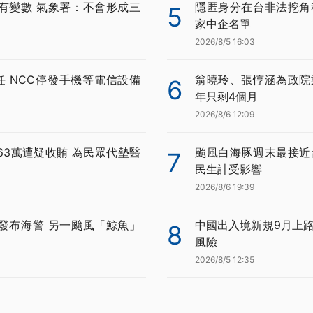
有變數 氣象署：不會形成三
隱匿身分在台非法挖角科
5
家中企名單
2026/8/5 16:03
任 NCC停發手機等電信設備
翁曉玲、張惇涵為政院
6
年只剩4個月
2026/8/6 12:09
63萬遭疑收賄 為民眾代墊醫
颱風白海豚週末最接近
7
民生計受影響
2026/8/6 19:39
發布海警 另一颱風「鯨魚」
中國出入境新規9月上路
8
風險
2026/8/5 12:35