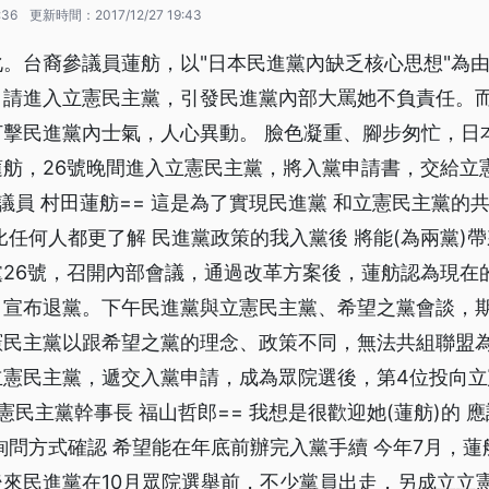
:36
更新時間：
2017/12/27 19:43
。台裔參議員蓮舫，以"日本民進黨內缺乏核心思想"為由
申請進入立憲民主黨，引發民進黨內部大罵她不負責任。
打擊民進黨內士氣，人心異動。 臉色凝重、腳步匆忙，日
蓮舫，26號晚間進入立憲民主黨，將入黨申請書，交給立
參議員 村田蓮舫== 這是為了實現民進黨 和立憲民主黨的
比任何人都更了解 民進黨政策的我入黨後 將能(為兩黨)帶
黨26號，召開內部會議，通過改革方案後，蓮舫認為現在
，宣布退黨。下午民進黨與立憲民主黨、希望之黨會談，
憲民主黨以跟希望之黨的理念、政策不同，無法共組聯盟
立憲民主黨，遞交入黨申請，成為眾院選後，第4位投向
立憲民主黨幹事長 福山哲郎== 我想是很歡迎她(蓮舫)的 
詢問方式確認 希望能在年底前辦完入黨手續 今年7月，
來民進黨在10月眾院選舉前，不少黨員出走，另成立立