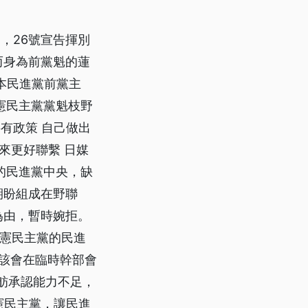
，26號宣告揮別
而身為前黨魁的蓮
本民進黨前黨主
憲民主黨黨魁枝野
共有政策 自己做出
來更好聯繫 日媒
的民進黨中央，缺
期盼組成在野聯
為由，暫時婉拒。
立憲民主黨的民進
應該會在臨時幹部會
蓮舫承認能力不足，
憲民主黨，讓民進