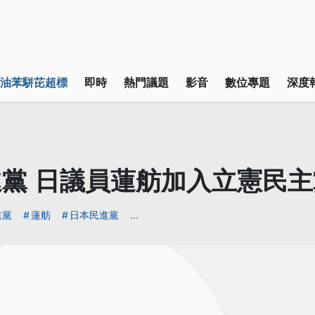
油苯駢芘超標
即時
熱門議題
影音
數位專題
深度
黨 日議員蓮舫加入立憲民主
進黨
蓮舫
日本民進黨
...