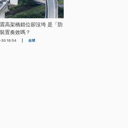
震高架橋錯位卻沒垮 是「防
裝置奏效嗎？
-30 18:54
|
全球