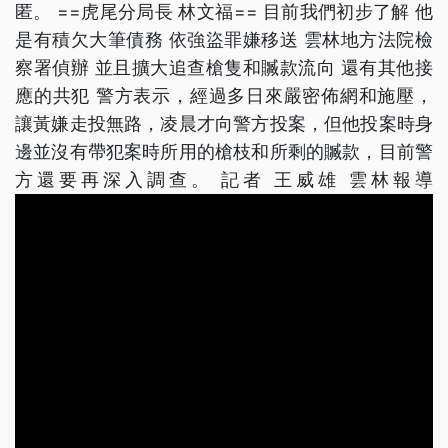
匿。 ==虎尾分局長 林文福== 目前我們初步了解 他
是有積欠大筆債務 依強盜罪嫌移送 雲林地方法院檢
察署偵辦 並且擴大追查槍隻和贓款流向 還有其他接
應的共犯 警方表示，經過多日來嚴密佈網和施壓，
讓黃嫌走投無路，凌晨才向警方投案，但他投案時身
邊並沒有帶犯案時所用的槍枝和所剩的贓款，目前警
方還要再深入調查。 記者 王威雄 雲林報導