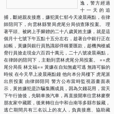
逸，警方經過
十一天的追
捕，斷絕親友接應，嫌犯黃仁郁今天凌晨兩點，在律
師陪同下，向雲林縣警局虎尾分局偵查隊投案。 理
著平頭、被銬上手腳鐐的二十八歲黃姓主嫌，就是這
個月十七號下午五點十五分左右，趁著台中銀行正在
結帳，黃嫌與銀行員熟識卻佯稱要匯款，趁機掏槍威
脅行員搶走現金六百四十萬元，二十八號凌晨兩點，
在律師的陪同下，主動到雲林虎尾分局投案。 ==虎
尾分局長 林文福== 黃嫌在自知無處可逃 無路可躲的
時候 在今天早上凌晨兩點鐘 他向本分局樓下 虎尾派
出所投案 由律師陪同 警方公布當時監視器畫面表
示，黃姓嫌犯是詐騙集團成員，因為欠錢花用，當天
下午行搶後，先騎車換汽車，再直接開車往雲林麥寮
朋友家中藏匿，後來轉往台中和台南等多縣市躲藏，
逃亡期間共有三名以上的友人，負責接應、協助藏