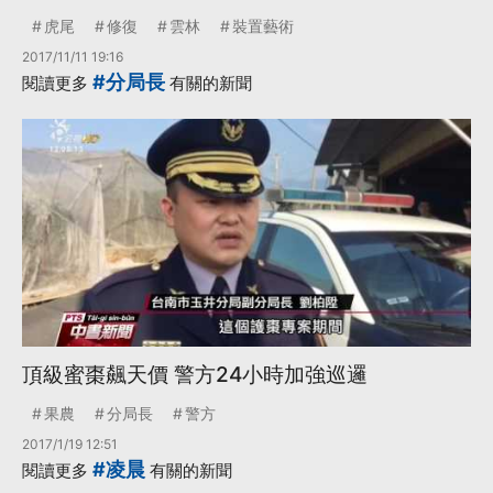
虎尾
修復
雲林
裝置藝術
2017/11/11 19:16
#分局長
閱讀更多
有關的新聞
頂級蜜棗飆天價 警方24小時加強巡邏
果農
分局長
警方
2017/1/19 12:51
#凌晨
閱讀更多
有關的新聞