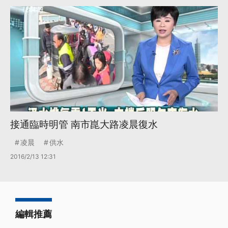
接通臨時明管 南市崑大路凌晨復水
凌晨
供水
2016/2/13 12:31
編輯推薦