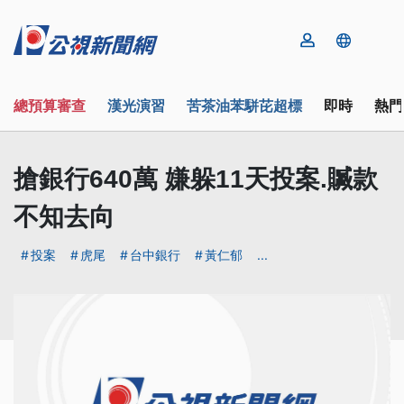
總預算審查
漢光演習
苦茶油苯駢芘超標
即時
熱門
搶銀行640萬 嫌躲11天投案.贓款
不知去向
投案
虎尾
台中銀行
黃仁郁
...