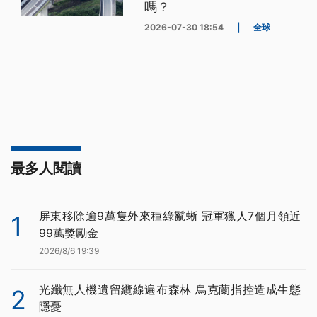
嗎？
2026-07-30 18:54
|
全球
最多人閱讀
屏東移除逾9萬隻外來種綠鬣蜥 冠軍獵人7個月領近
1
99萬獎勵金
2026/8/6 19:39
光纖無人機遺留纜線遍布森林 烏克蘭指控造成生態
2
隱憂