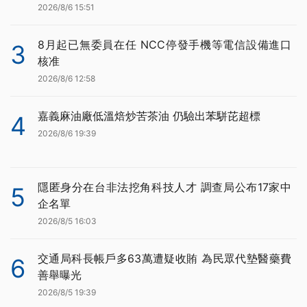
2026/8/6 15:51
8月起已無委員在任 NCC停發手機等電信設備進口
3
核准
2026/8/6 12:58
嘉義麻油廠低溫焙炒苦茶油 仍驗出苯駢芘超標
4
2026/8/6 19:39
隱匿身分在台非法挖角科技人才 調查局公布17家中
5
企名單
2026/8/5 16:03
交通局科長帳戶多63萬遭疑收賄 為民眾代墊醫藥費
6
善舉曝光
2026/8/5 19:39