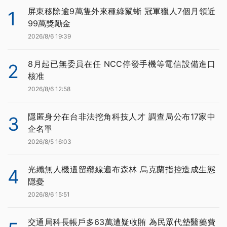
屏東移除逾9萬隻外來種綠鬣蜥 冠軍獵人7個月領近
1
99萬獎勵金
2026/8/6 19:39
8月起已無委員在任 NCC停發手機等電信設備進口
2
核准
2026/8/6 12:58
隱匿身分在台非法挖角科技人才 調查局公布17家中
3
企名單
2026/8/5 16:03
光纖無人機遺留纜線遍布森林 烏克蘭指控造成生態
4
隱憂
2026/8/6 15:51
交通局科長帳戶多63萬遭疑收賄 為民眾代墊醫藥費