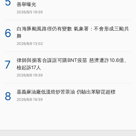
5
善舉曝光
2026/8/5 19:39
白海豚颱風路徑仍有變數 氣象署：不會形成三颱共
6
舞
2026/8/6 13:02
律師與掮客合謀誆可購BNT疫苗 慈濟遭詐10.6億、
7
檢起訴17人
2026/8/6 19:39
嘉義麻油廠低溫焙炒苦茶油 仍驗出苯駢芘超標
8
2026/8/6 19:39