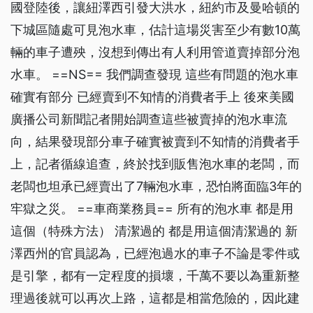
國登陸後，讓紐澤西引發大洪水，紐約市及曼哈頓的
下城區隨處可見泡水車，估計這場災害至少有數10萬
輛的車子遭殃，沒想到傳出有人利用管道賣掉部分泡
水車。 ==NS== 我們調查發現 這些有問題的泡水車
確實有部分 已經賣到不知情的消費者手上 後來美國
廣播公司新聞記者開始調查這些被賣掉的泡水車流
向，結果發現部分車子確實被賣到不知情的消費者手
上，記者循線追查，終於找到販售泡水車的老闆，而
老闆也坦承已經賣出了7輛泡水車，恐怕將面臨3年的
牢獄之災。 ==車商業務員== 所有的泡水車 都是用
這個（特殊方法） 清潔過的 都是用這個清潔過的 新
澤西州的官員認為，已經泡過水的車子不論是零件或
是引擎，都有一定程度的損壞，千萬不要以為重新整
理過後就可以再次上路，這都是相當危險的，因此建