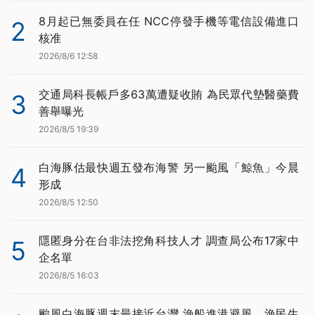
8月起已無委員在任 NCC停發手機等電信設備進口
2
核准
2026/8/6 12:58
交通局科長帳戶多63萬遭疑收賄 為民眾代墊醫藥費
3
善舉曝光
2026/8/5 19:39
白海豚估最快週五發布海警 另一颱風「鯨魚」今晨
4
形成
2026/8/5 12:50
隱匿身分在台非法挖角科技人才 調查局公布17家中
5
企名單
2026/8/5 16:03
颱風白海豚週末最接近台灣 漁船進港避風、漁民生