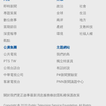
即時新聞
政治
社會
專題策展
全球
生活
數位敘事
兩岸
地方
當期節目
產經
文教科技
深度報導
環境
社福人權
觀點
公廣集團
主題網站
公共電視
我們的島
PTS TW
獨立特派員
公視台語台
有話好說
中華電視公司
P#新聞實驗室
客家電視台
PNN新聞議題中心
關於我們
更正啟事
最新消息
服務條款
隱私權保護政策
Copyright © 2020 Public Television Service Foundation. All Rights