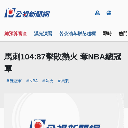
總預算審查
漢光演習
苦茶油苯駢芘超標
即時
熱門
馬刺104:87擊敗熱火 奪NBA總冠
軍
總冠軍
NBA
熱火
馬刺