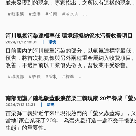
並未發現到的現象；專家指出，之所以有這樣的現象
光藻所需的食物增加，產生大量繁殖。
藍眼淚
漁港
竹南
冷水坑
...
河川氨氮污染達標率低 環境部擬納管水污費收費項目
2024/11/12 19:31
|
環境
目前國內的河川嚴重污染的部分，以氨氮達標率最低
預告，將首次把氨氮與另外兩種重金屬納入收費項目
改善，不過目前以工業優先徵收，畜牧業不受影響。
環境部
收費
管制
標準
...
南部開講／陸地版藍眼淚苗栗三義現蹤 20年養成「螢
2024/7/12 12:31
|
環境
苗栗縣三義鄉近年來出現很熱門的「螢火蟲藍海」，
當地1家企業花了20年，為螢火蟲打造一處不受干擾
生態」的重要性。