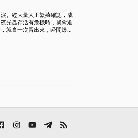
眼淚。經大量人工繁殖確認，成
是夜光蟲存活有危機時，就會進
時，就會一次冒出來，瞬間爆
，燈一關、搖晃水池或撥動水。
授蔣國平團隊2017起研究