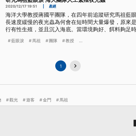
研究馬祖藍眼淚 海大團隊人工繁殖夜光蟲
2020/12/17 19:51
|
產經
海洋大學教授蔣國平團隊，在四年前追蹤研究馬祖藍
長速度緩慢的夜光蟲為何會在短時間大量爆發，原來
行有性生殖，並且沉入海底。當環境夠好、餌料夠足
發。 40公升的充氣泳池裡，每毫升約有50隻夜光蟲
藍眼淚
馬祖
團隊
教授
...
夜光蟲隨波動發出藍光，有馬祖藍眼淚的感覺，是海大教
藍眼淚，大量人工繁殖的成
1
物
觀光
遊客
金門
馬祖