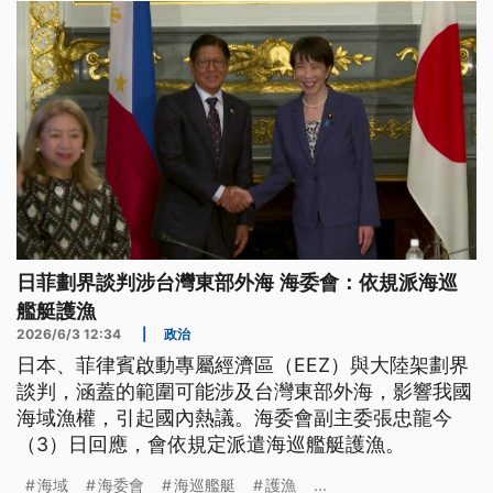
日菲劃界談判涉台灣東部外海 海委會：依規派海巡
艦艇護漁
2026/6/3 12:34
|
政治
日本、菲律賓啟動專屬經濟區（EEZ）與大陸架劃界
談判，涵蓋的範圍可能涉及台灣東部外海，影響我國
海域漁權，引起國內熱議。海委會副主委張忠龍今
（3）日回應，會依規定派遣海巡艦艇護漁。
海域
海委會
海巡艦艇
護漁
...