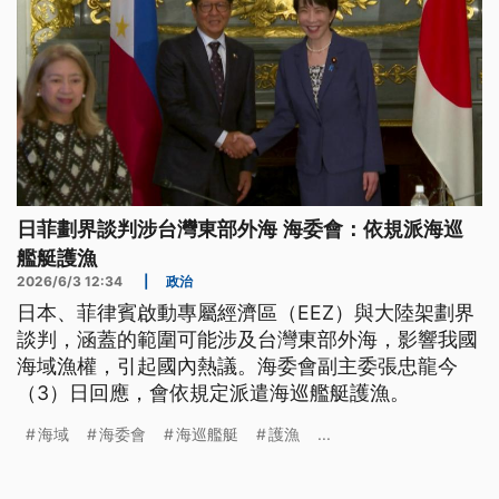
日菲劃界談判涉台灣東部外海 海委會：依規派海巡
艦艇護漁
2026/6/3 12:34
|
政治
日本、菲律賓啟動專屬經濟區（EEZ）與大陸架劃界
談判，涵蓋的範圍可能涉及台灣東部外海，影響我國
海域漁權，引起國內熱議。海委會副主委張忠龍今
（3）日回應，會依規定派遣海巡艦艇護漁。
海域
海委會
海巡艦艇
護漁
...