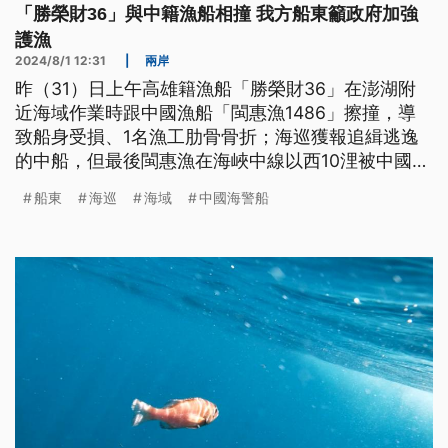
「勝榮財36」與中籍漁船相撞 我方船東籲政府加強
護漁
2024/8/1 12:31
|
兩岸
昨（31）日上午高雄籍漁船「勝榮財36」在澎湖附
近海域作業時跟中國漁船「閩惠漁1486」擦撞，導
致船身受損、1名漁工肋骨骨折；海巡獲報追緝逃逸
的中船，但最後閩惠漁在海峽中線以西10浬被中國海
警船攔下帶回；勝榮財船東抱怨中船肇事逃逸又見死
船東
海巡
海域
中國海警船
不救，也呼籲政府能有更多作為、保護台灣漁民。