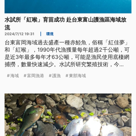
水試所「紅喉」育苗成功 赴台東富山護漁區海域放
流
2024/7/12 19:31
|
環境
台東富岡海域過去盛產一種赤鯥魚，俗稱「紅佳夢」
和「紅喉」，1990年代漁獲量每年超過2千公噸，可
是近3年最多每年才63公噸，可能是漁民使用底棲網
捕撈，數量快速減少。水試所研究繁殖技術，今
（2024）年初成功培育出魚苗，特地將100尾紅佳夢
海域
富岡漁港
護漁
東部海域
魚苗和其牠魚苗共2000多尾，帶往台東富山護漁區
海域放流。