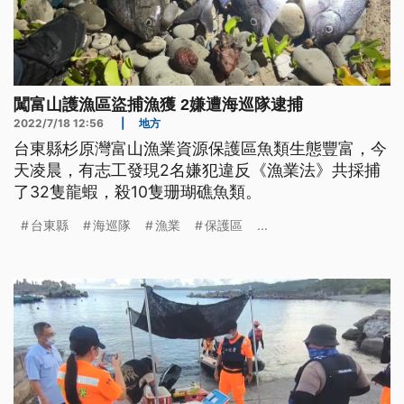
闖富山護漁區盜捕漁獲 2嫌遭海巡隊逮捕
2022/7/18 12:56
|
地方
台東縣杉原灣富山漁業資源保護區魚類生態豐富，今
天凌晨，有志工發現2名嫌犯違反《漁業法》共採捕
了32隻龍蝦，殺10隻珊瑚礁魚類。
台東縣
海巡隊
漁業
保護區
...