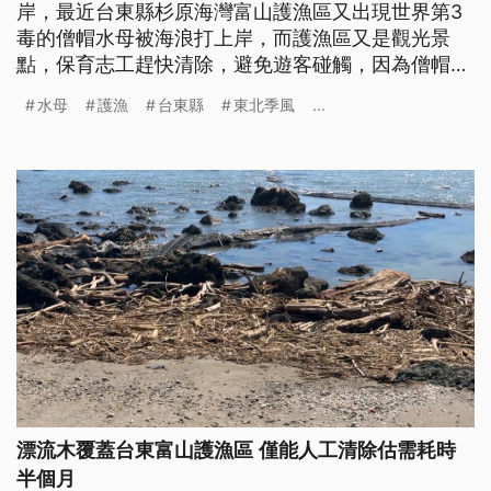
岸，最近台東縣杉原海灣富山護漁區又出現世界第3
毒的僧帽水母被海浪打上岸，而護漁區又是觀光景
點，保育志工趕快清除，避免遊客碰觸，因為僧帽水
母就算死亡還是有毒。
水母
護漁
台東縣
東北季風
...
漂流木覆蓋台東富山護漁區 僅能人工清除估需耗時
半個月