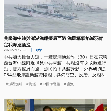
共艦海中線與澎湖漁船擦肩而過 漁民稱氣焰減弱肯
定我海巡護漁
2026/7/1 12:35
|
政治
中共加大擾台力道，一艘澎湖漁船昨（30）日在花嶼
西台海中線附近撞見中共軍艦，共艦沒有採取激進行
動，雙方擦肩而過。漁民拍下共艦身影，外界研判是
054型飛彈護衛艦資陽艦，具備防空、反潛、反艦3
大能力。
澎湖漁船
海巡
中國海警船
護漁