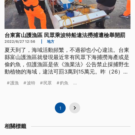
台東富山護漁區 民眾乘波特船違法撈捕遭檢舉開罰
2022/6/27 12:56
|
地方
夏天到了，海域活動頻繁，不過卻也小心違法。台東
縣富山護漁區就發現最近常有民眾下海捕撈海產或是
偷釣魚，但護漁區是依《漁業法》公告禁止採捕野生
動植物的海域，違法可罰3萬到15萬元。昨（26）日
就有民眾目擊到一艘用保麗龍、泡棉做的「波特船」
護漁
波特
民眾
釣魚
...
開到護漁區疑似釣魚，結果失去動力跑不掉，民眾報
警，被海巡拖回漁港偵訊。
1
相關標籤