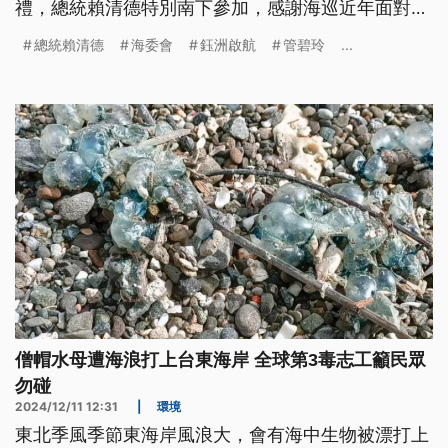
禮，總統賴清德特別南下參加，感謝海巡近年面對中
共持續灰色侵擾的辛勞，也期待未來新式巡護船的加
總統賴清德
海委會
鈺洲啟航
管碧玲
...
入，能讓海巡實力更上一層樓。
僧帽水母遭海浪打上台東海岸 全球第3毒志工籲民眾
勿碰
2024/12/11 12:31
|
環境
東北季風季節東海岸風浪大，會有海中生物被漂打上