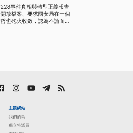
布228事件真相與轉型正義報告
括開放檔案、要求國安局在一個
文哲也砲火收斂，認為不論面對
共同的未來。 228事件73
行政院長蘇貞昌、台北市長柯文
主題網站
我們的島
獨立特派員