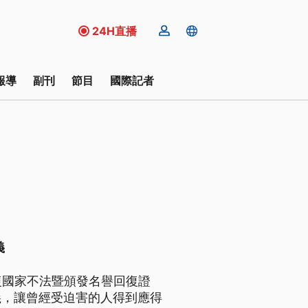
24H直播
報導
副刊
節目
國際記者
義
復國家不法暨頒發名譽回復證
義，讓曾經受迫害的人得到應得