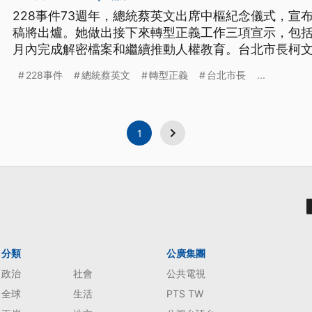
228事件73週年，總統蔡英文出席中樞紀念儀式，宣
稿將出爐。她做出接下來轉型正義工作三項宣示，包
月內完成解密檔案和繼續推動人權教育。台北市長柯
228、面對疫情，都必須不分中央地方和黨派，一起走向
228事件
總統蔡英文
轉型正義
台北市長
...
週年，在紀念碑前舉行中樞紀念儀式，總統蔡英文、
哲、立法院長游錫堃
1
分類
公廣集團
政治
社會
公共電視
全球
生活
PTS TW