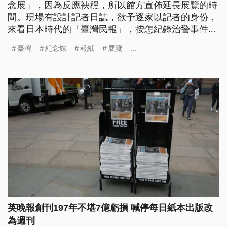
念展」，因為反應袂䆀，所以館方宣佈延長展覽的時
間。現場有設計記者日誌，欲予逐家以記者的身份，
來看日本時代的「臺灣民報」，按怎紀錄治警事件這
段歷史。（此則新聞標題、導言、內文皆為臺語
臺灣
紀念館
報紙
展覽
...
文。）
英晚報創刊197年不堪7億虧損 喊停每日紙本出版改
為週刊