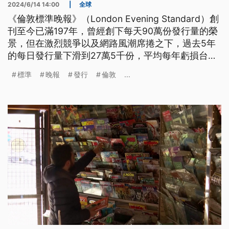
2024/6/14 14:00
|
全球
《倫敦標準晚報》（London Evening Standard）創
刊至今已滿197年，曾經創下每天90萬份發行量的榮
景，但在激烈競爭以及網路風潮席捲之下，過去5年
的每日發行量下滑到27萬5千份，平均每年虧損台幣
近7億元。日前經營團隊宣佈，即將停止每日出刊的
標準
晚報
發行
倫敦
...
紙本印刷形式，未來將改為週刊，同時還要強化網路
版本與影音串流平台，以迎合網路時代不同的呈現方
式。