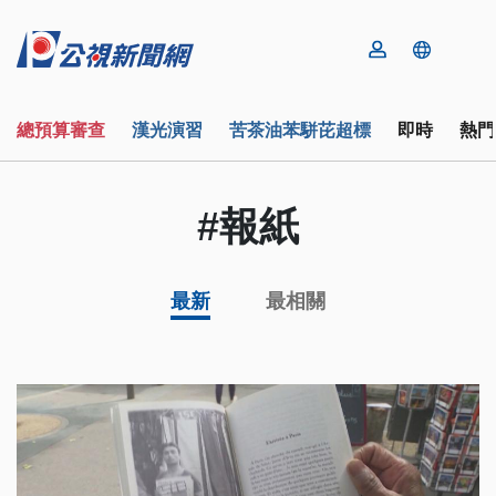
總預算審查
漢光演習
苦茶油苯駢芘超標
即時
熱門
#報紙
最新
最相關