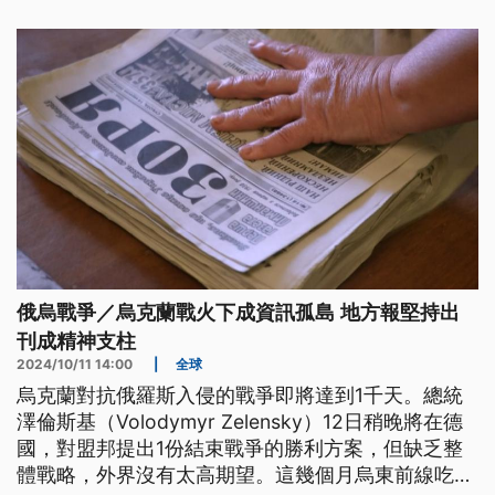
俄烏戰爭／烏克蘭戰火下成資訊孤島 地方報堅持出
刊成精神支柱
2024/10/11 14:00
|
全球
烏克蘭對抗俄羅斯入侵的戰爭即將達到1千天。總統
澤倫斯基（Volodymyr Zelensky）12日稍晚將在德
國，對盟邦提出1份結束戰爭的勝利方案，但缺乏整
體戰略，外界沒有太高期望。這幾個月烏東前線吃