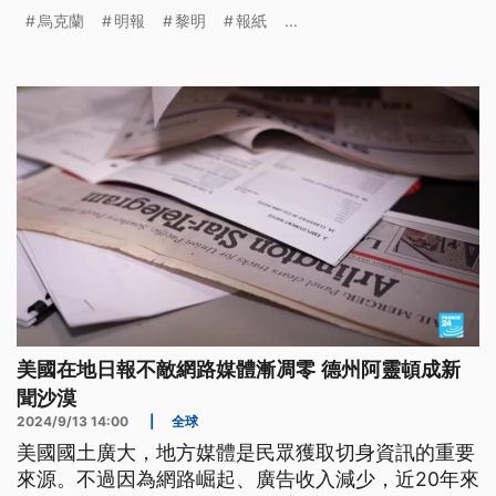
緊，民眾活在頻繁的停電、網路斷線的孤立狀態。利
烏克蘭
明報
黎明
報紙
...
曼市1家老牌印刷媒體《黎明報》（Zoria）排除萬難
發行，成為當地人僅存少數的可靠資訊來源。
美國在地日報不敵網路媒體漸凋零 德州阿靈頓成新
聞沙漠
2024/9/13 14:00
|
全球
美國國土廣大，地方媒體是民眾獲取切身資訊的重要
來源。不過因為網路崛起、廣告收入減少，近20年來