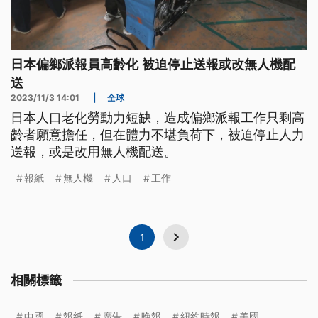
日本偏鄉派報員高齡化 被迫停止送報或改無人機配
送
2023/11/3 14:01
|
全球
日本人口老化勞動力短缺，造成偏鄉派報工作只剩高
齡者願意擔任，但在體力不堪負荷下，被迫停止人力
送報，或是改用無人機配送。
報紙
無人機
人口
工作
1
相關標籤
中國
報紙
廣告
晚報
紐約時報
美國