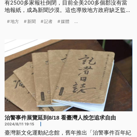
有2500多家報社倒閉，目前全美200多個郡沒有當
地報紙，成為新聞沙漠。這也導致地方政府缺乏監
督，民眾無從了解政策，大選時刻更容易被偏頗訊息
地方
新聞
記者
媒體
...
誤導、操弄，也讓美國面臨更嚴重的兩極化危機。
治警事件展覽延到8/18 看臺灣人按怎追求自由
2024/8/11 19:15
|
臺灣新文化運動紀念館，舊年推出「治警事件百年紀