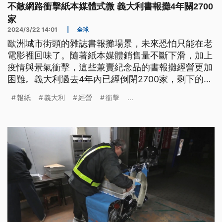
不敵網路衝擊紙本媒體式微 義大利書報攤4年關2700
家
2024/3/22 14:01
|
全球
歐洲城市街頭的雜誌書報攤場景，未來恐怕只能在老
電影裡回味了。隨著紙本媒體銷售量不斷下滑，加上
疫情與景氣衝擊，這些兼賣紀念品的書報攤經營更加
困難。義大利過去4年內已經倒閉2700家，剩下的業
者也在咬牙苦撐。
報紙
義大利
經營
衝擊
...