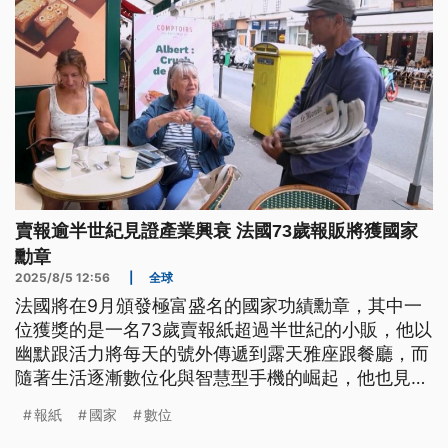
賣報逾半世紀見證產業興衰 法國73歲報販將獲國家
勳章
2025/8/5 12:56
|
全球
法國將在9月頒發極富盛名的國家功績勳章，其中一
位獲獎的是一名73歲賣報紙超過半世紀的小販，他以
幽默跟活力將每天的號外傳遞到露天雅座跟餐廳，而
隨著生活逐漸數位化與智慧型手機的崛起，他也見證
了報業興衰。
報紙
國家
數位