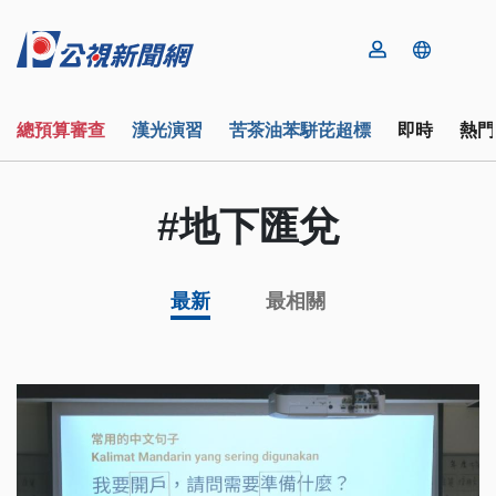
總預算審查
漢光演習
苦茶油苯駢芘超標
即時
熱門
#地下匯兌
最新
最相關