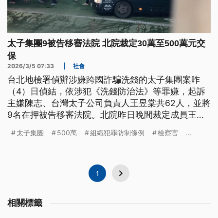
太子集團9被告移審法院 北院裁定30萬至500萬元交
保
2026/3/5 07:33
|
社會
台北地檢署偵辦涉嫌跨國詐騙洗錢的太子集團案昨
（4）日偵結，依涉犯《洗錢防治法》等罪嫌，起訴
主嫌陳志、台灣太子公司負責人王昱棠共62人，並將
9名在押被告移審法院。北院昨日晚間裁定成員王昱
棠、辜淑雯等9人分別以30萬至500萬元不等金額交
太子集團
500萬
組織犯罪防制條例
檢察官
...
保。
1
相關標籤