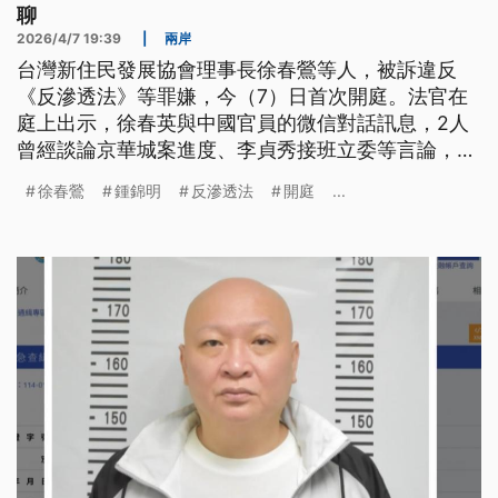
聊
2026/4/7 19:39
|
兩岸
台灣新住民發展協會理事長徐春鶯等人，被訴違反
《反滲透法》等罪嫌，今（7）日首次開庭。法官在
庭上出示，徐春英與中國官員的微信對話訊息，2人
曾經談論京華城案進度、李貞秀接班立委等言論，但
徐春鶯抗辯「只是閒聊」，不認有犯《反滲透法》，
徐春鶯
鍾錦明
反滲透法
開庭
...
只坦承詐貸跟地下匯兌。