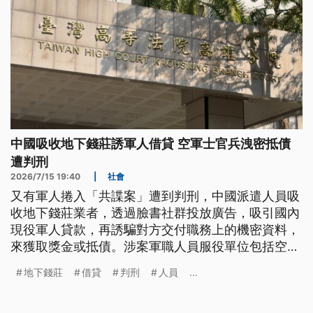
中國吸收地下錢莊誘軍人借貸 空軍士官兵洩密抵債
遭判刑
2026/7/15 19:40
|
社會
又有軍人捲入「共諜案」遭到判刑，中國派遣人員吸
收地下錢莊業者，透過臉書社群投放廣告，吸引國內
現役軍人貸款，再誘騙對方交付職務上的機密資料，
來獲取獎金或抵債。涉案軍職人員服役單位包括空軍
第六雷達中隊、第二戰術戰鬥機聯隊等單位，高雄高
地下錢莊
借貸
判刑
人員
...
分院今（15）日宣判，涉案士官兵依洩漏軍機罪，判
刑2年到8年6個月不等刑期。