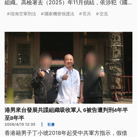
組織。高檢署去（2025）年11月偵結，依涉犯《國
安法》等罪，將丁男等7人起訴。不過高院審理期間
陸海空軍刑法
國家機密保護法
官兵
交流
丁小琥病逝；高院今（15）日判處其餘6被告4年6月
至8年6月徒刑。
港男來台發展共諜組織吸收軍人 6被告遭判刑4年半
至8年半
2026/4/15 12:35
|
社會
香港籍男子丁小琥2018年起受中共軍方指示，假借