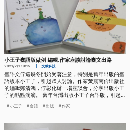
小王子臺語版做例 編輯.作家座談討論臺文出路
2021/2/1 19:15
|
文教科技
臺語文佇這幾冬開始受著注意，特別是舊年出版的臺
語版本小王子，引起眾人討論。作家黃震南佮出版社
的編輯鄭清鴻，佇彰化辦一場座談會，分享出版小王
子的點點滴滴。 舊年台灣出版小王子台語版，引起
袂少討論，推出小王子台語版的出版社主編鄭清鴻和
小王子
台語
出版
作家
負責審訂的作家黃震南，透過講座和民眾分享台語文
運動的歷史和未來的發展。 過去逐家自然講台語，
毋過料做是台語無文字，這陣政府、民間開始推捒台
語文，對出版品就看會出這幾冬市場