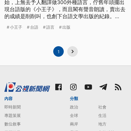
始，上無去予人翻譯做300外種語言，佇舊年頭擺出
現台語版的《小王子》，而且閣有聲音朗讀，賣出去
的成績是削削叫，也創下台語文學出版的紀錄。
「所有的大人都曾經是小孩，雖然，只有少數的人記
小王子
台語
語言
出版
得。」 這是小王子的經典名句之一，翻譯者是住在
香港的台灣人蔡雅菁，因為無意中發現朋友翻譯的粵
語版，讓她決定要將小王子從法文直接翻譯成台語，
但是並無台語文基礎的蔡雅菁，要
1
內容
分類
即時新聞
政治
社會
專題策展
全球
生活
數位敘事
兩岸
地方