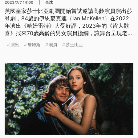
2023/7/7 14:00
|
全球
英國皇家莎士比亞劇團開始嘗試邀請高齡演員演出莎
翁劇，84歲的伊恩麥克連（Ian McKellen）在2022
年演出《哈姆雷特》大受好評，2023年的《皆大歡
喜》找來70歲高齡的男女演員擔綱，讓舞台呈現老而
彌堅的無齡新魅力。
演出
詹姆斯
演員
莎士比亞