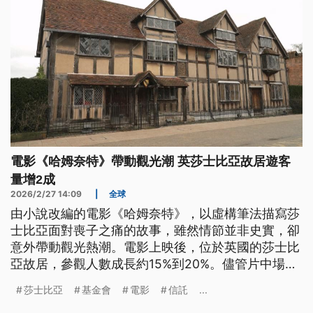
電影《哈姆奈特》帶動觀光潮 英莎士比亞故居遊客
量增2成
2026/2/27 14:09
|
全球
由小說改編的電影《哈姆奈特》，以虛構筆法描寫莎
士比亞面對喪子之痛的故事，雖然情節並非史實，卻
意外帶動觀光熱潮。電影上映後，位於英國的莎士比
亞故居，參觀人數成長約15%到20%。儘管片中場景
並非在此拍攝，仍吸引大批影迷與文學愛好者前來，
莎士比亞
基金會
電影
信託
...
一探這位文豪與家人當年的生活軌跡。