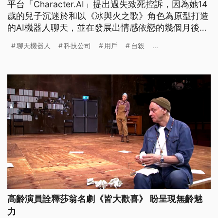
平台「Character.AI」提出過失致死控訴，因為她14
歲的兒子沉迷於和以《冰與火之歌》角色為原型打造
的AI機器人聊天，並在發展出情感依戀的幾個月後自
殺。Character.AI回應，對用戶的逝世感到悲痛，也
聊天機器人
科技公司
用戶
自殺
...
將立即更新安全措施，並改變針對年輕用戶的AI模型
設計。
高齡演員詮釋莎翁名劇《皆大歡喜》 盼呈現無齡魅
力