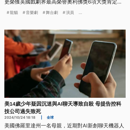
更榮獲英國戲劇界最高榮譽奧利佛獎6項大獎肯定。
《龍貓》劇組特別邀請公視走入幕後，帶觀眾近距離
龍貓
音樂劇
舞台劇
演員
...
了解這部承載東方情感的作品，如何跨越語言與文化
藩籬，打動西方觀眾的心。
美14歲少年疑因沉迷與AI聊天導致自殺 母提告控科
技公司過失致死
2024/10/24 18:18
|
全球
美國佛羅里達州一名母親，近期對AI新創聊天機器人