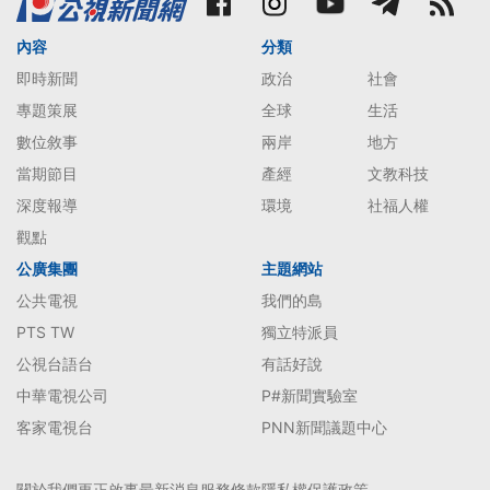
內容
分類
即時新聞
政治
社會
專題策展
全球
生活
數位敘事
兩岸
地方
當期節目
產經
文教科技
深度報導
環境
社福人權
觀點
公廣集團
主題網站
公共電視
我們的島
PTS TW
獨立特派員
公視台語台
有話好說
中華電視公司
P#新聞實驗室
客家電視台
PNN新聞議題中心
關於我們
更正啟事
最新消息
服務條款
隱私權保護政策