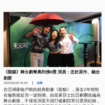
台幣4710億元。同一天，美國總統川普則警告，英國
不要跟中國展開商業往來，這樣做「非常危險」。
《龍貓》舞台劇奪奧利佛6獎 演員：忠於原作、融合
創新
2025/9/28 19:29
|
全球
在亞洲家喻戶曉的經典動畫《龍貓》，過去2年悄悄
在倫敦掀起另一波熱潮。由皇家莎士比亞劇團改編為
舞台劇後，不僅首演當天就打破劇院單日票房紀錄，