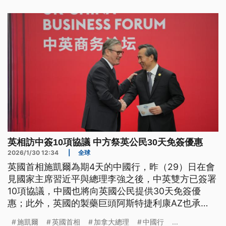
英相訪中簽10項協議 中方祭英公民30天免簽優惠
2026/1/30 12:34
|
全球
英國首相施凱爾為期4天的中國行，昨（29）日在會
見國家主席習近平與總理李強之後，中英雙方已簽署
10項協議，中國也將向英國公民提供30天免簽優
惠；此外，英國的製藥巨頭阿斯特捷利康AZ也承
諾，將在2030年前在中國投資150億美元，相當於新
施凱爾
英國首相
加拿大總理
中國行
...