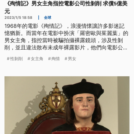
《殉情記》男女主角指控電影公司性剝削 求償5億美
元
2023/1/5 18:58
|
全球
1968年的電影《殉情記》，浪漫情懷讓許多影迷記
憶猶新。而當年在電影中扮演「羅密歐與茱麗葉」的
男女主角，指控當時被騙拍攝裸露鏡頭，涉及性剝
削，並且違法散布未成年裸露影片，他們向電影公司
和導演求償5億美元，大約新台幣153億。
性剝削
女主角
殉情
男女