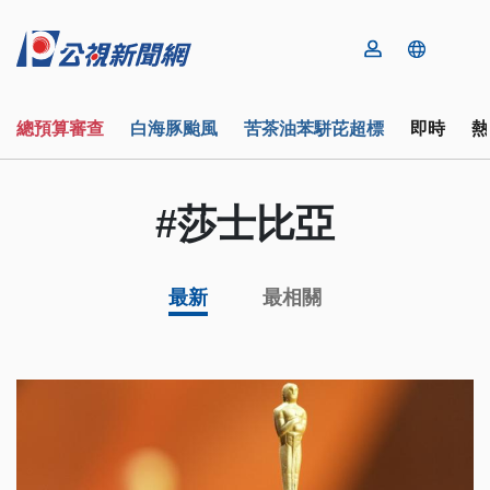
總預算審查
白海豚颱風
苦茶油苯駢芘超標
即時
熱
#莎士比亞
最新
最相關