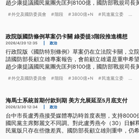
趙少康提議國民黨團先匡列8100億，國防部戰規司長
民進黨立委陳冠廷反倒認為是善意開端。
外交及國防委員會
階段
3800億+N
民進黨立委
...
政院版國防條例草案仍卡關 綠委提3階段推進構想
2026/4/20 12:35
|
政治
行政院版《國防特別條例》草案仍在立法院卡關，立
請國防部長顧立雄專案報告，會前顧立雄還是重申希
趙少康提議國民黨團先匡列8100億，國防部戰規司長
民進黨立委陳冠廷反倒認為是善意開端。
外交及國防委員會
階段
3800億+N
民進黨立委
...
海馬士系統首期付款到期 美方允展延至5月底支付
2026/3/30 12:34
|
政治
台中市長盧秀燕接受媒體專訪時首度表態，支持8000
國民黨主席鄭麗文不同調。對此盧秀燕今（30）日解
民黨版只存在些微差異。國防部長顧立雄則重申，仍希望
本82套海馬士火箭系統的首期款，支付日30日到期