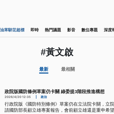
油苯駢芘超標
即時
熱門議題
影音
數位專題
深度
#黃文啟
最新
最相關
政院版國防條例草案仍卡關 綠委提3階段推進構想
2026/4/20 12:35
|
政治
行政院版《國防特別條例》草案仍在立法院卡關，立
請國防部長顧立雄專案報告，會前顧立雄還是重申希