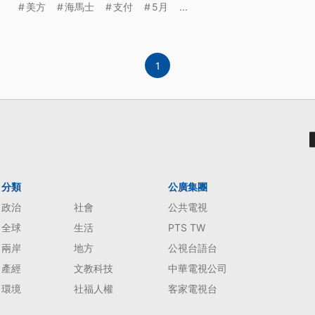
美方
海馬士
支付
5月
...
款日展延到5月底。
1
分類
公廣集團
政治
社會
公共電視
全球
生活
PTS TW
兩岸
地方
公視台語台
產經
文教科技
中華電視公司
環境
社福人權
客家電視台