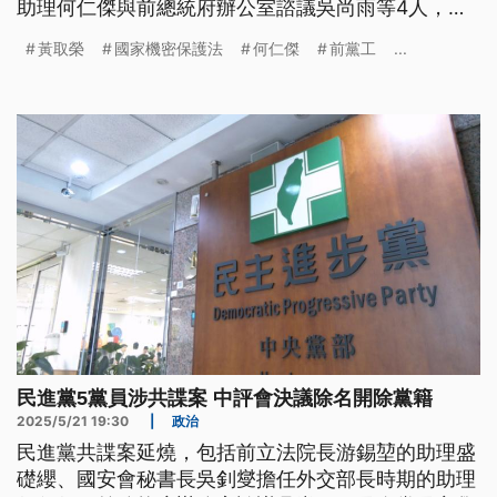
助理何仁傑與前總統府辦公室諮議吳尚雨等4人，分
別建請法院量處黃2罪共9年與8年以上有期徒刑，合
黃取榮
國家機密保護法
何仁傑
前黨工
...
計求處18年6個月、邱7年、何9年、吳5年。另外沒
收黃取榮與邱世元各自收受607萬與221萬餘元的不
法報酬。
民進黨5黨員涉共諜案 中評會決議除名開除黨籍
2025/5/21 19:30
|
政治
民進黨共諜案延燒，包括前立法院長游錫堃的助理盛
礎纓、國安會秘書長吳釗燮擔任外交部長時期的助理