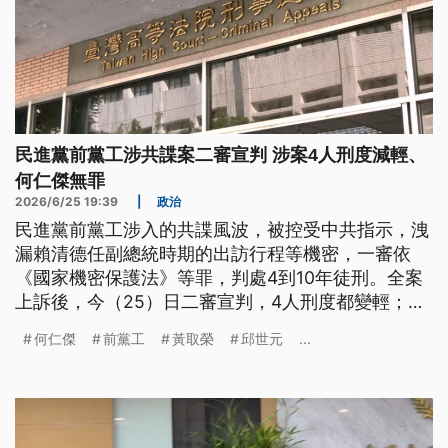
民進黨前黨工涉共諜案二審宣判 涉案4人刑度減輕、
何仁傑無罪
2026/6/25 19:39
|
政治
民進黨前黨工涉入的共諜風波，被控受中共指示，洩
漏賴清德任副總統時期的出訪行程等機密，一審依
《國家機密保護法》等罪，判處4到10年徒刑。全案
上訴後，今（25）日二審宣判，4人刑度都變輕；其
中，黃取榮從10年徒刑改判為6年，邱世元與吳尚雨
何仁傑
前黨工
黃取榮
邱世元
...
也減輕為5年和3年，外交部辦公室前諮議何仁傑則逆
轉獲判無罪。