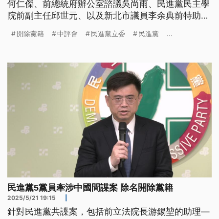
何仁傑、前總統府辦公室諮議吳尚雨、民進黨民主學
院前副主任邱世元、以及新北市議員李余典前特助黃
取榮，共5名黨員捲入共諜案，民進黨中評會今
開除黨籍
中評會
民進黨立委
民進黨
...
（21）日達成一致決議，將5人除名並開除黨籍。
民進黨5黨員牽涉中國間諜案 除名開除黨籍
2025/5/21 19:15
|
針對民進黨共諜案，包括前立法院長游錫堃的助理—