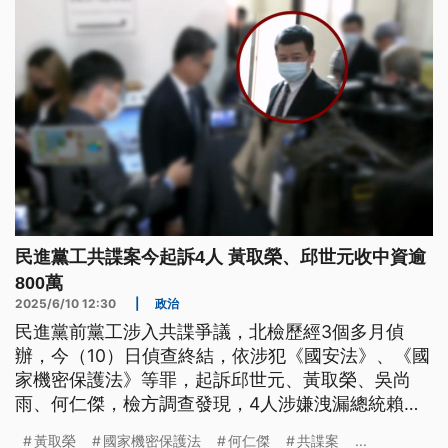
民進黨工共諜案今起訴4人 黃取榮、邱世元收中資逾
800萬
2025/6/10 12:30
|
政治
民進黨前黨工涉入共諜爭議，北檢歷經3個多月偵
辦，今（10）日偵查終結，依涉犯《國安法》、《國
家機密保護法》等罪，起訴邱世元、黃取榮、吳尚
雨、何仁傑，檢方調查發現，4人涉嫌洩漏總統賴清
德在副總統任內出訪行程以及外交等機密資訊，其中
黃取榮
國家機密保護法
何仁傑
共諜案
...