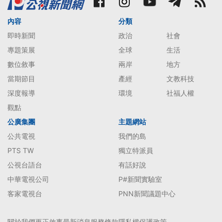
內容
分類
即時新聞
政治
社會
專題策展
全球
生活
數位敘事
兩岸
地方
當期節目
產經
文教科技
深度報導
環境
社福人權
觀點
公廣集團
主題網站
公共電視
我們的島
PTS TW
獨立特派員
公視台語台
有話好說
中華電視公司
P#新聞實驗室
客家電視台
PNN新聞議題中心
關於我們
更正啟事
最新消息
服務條款
隱私權保護政策