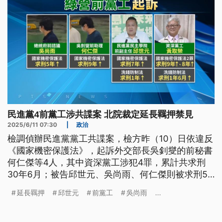
民進黨4前黨工涉共諜案 北院裁定延長羈押禁見
2025/6/11 07:30
|
政治
檢調偵辦民進黨黨工共諜案，檢方昨（10）日依違反
《國家機密保護法》，起訴外交部長吳釗燮的前秘書
何仁傑等4人，其中資深黨工涉犯4罪，累計共求刑
30年6月；被告邱世元、吳尚雨、何仁傑則被求刑5
至9年以上有期徒刑。4人移審後，台北地院裁定4人
延長羈押
邱世元
前黨工
吳尚雨
...
都延長羈押禁見。