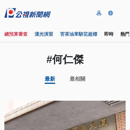
總預算審查
漢光演習
苦茶油苯駢芘超標
即時
熱門
#何仁傑
最新
最相關