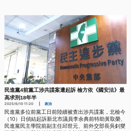
黃取榮和邱世元更被查出共收取中共超過800萬報
酬，檢方也對4名被告具體求處重刑。
民進黨4前黨工涉共諜案遭起訴 檢方依《國安法》最
高求刑18年半
2025/6/10 11:20
|
政治
民進黨多位前黨工日前陸續被查出涉共諜案，北檢今
（10）日偵結起訴新北市議員李余典前特助黃取榮、
民進黨民主學院前副主任邱世元、前外交部長吳釗燮