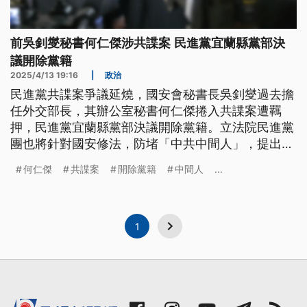
前吳釗燮秘書何仁傑涉共諜案 民進黨宜蘭縣黨部決
議開除黨籍
2025/4/13 19:16
|
政治
民進黨共諜案爭議延燒，國安會秘書長吳釗燮過去擔
任外交部長，其辦公室秘書何仁傑捲入共諜案遭羈
押，民進黨宜蘭縣黨部決議開除黨籍。立法院民進黨
團也將針對國安修法，防堵「中共中間人」，提出立
委赴中納管等。民眾黨團總召黃國昌針對共諜案，批
何仁傑
共諜案
開除黨籍
中間人
...
評綠營才是中共同路人的大本營，要求吳釗燮下台負
責。
1