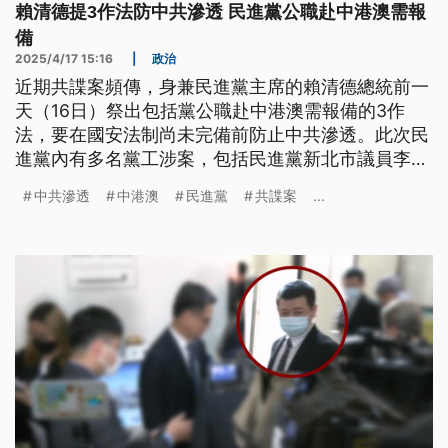
賴清德提3作法防中共滲透 民進黨公職赴中港澳需報
備
2025/4/17 15:16
|
政治
近期共諜案頻傳，身兼民進黨主席的賴清德總統前一
天（16日）祭出包括黨公職赴中港澳需報備的3作
法，要在國安法制尚未完備前防止中共滲透。此次民
進黨內有多名黨工涉案，包括民進黨新北市議員李余
典前特助黃取榮、民進黨民主學院前副主任邱世元都
中共滲透
中港澳
民進黨
共諜案
...
遭羈押禁見，由於2人羈押屆滿2個月，今（17）日由
台北地方法院提訊開庭。