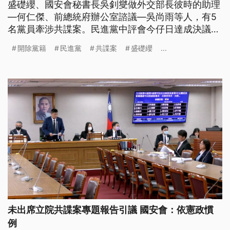
盛礎纓、國安會秘書長吳釗燮做外交部長彼時的助理
—何仁傑、前總統府辦公室諮議—吳尚雨等人，有5
名黨員牽涉共諜案。民進黨中評會今仔日達成決議，
共這5人除名、而且開除黨籍。（此則新聞標題、內
開除黨籍
民進黨
共諜案
盛礎纓
...
文為臺語文。）
未出席立院共諜案專題報告引議 國安會：依憲政慣
例