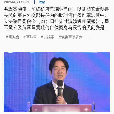
2025/4/21 12:31
|
政治
共諜案頻傳，前總統府諮議吳尚雨，以及國安會秘書
長吳釗燮在外交部長任內的助理何仁傑也牽涉其中。
立法院司委會今（21）日排定共諜滲透相關報告，民
眾黨立委黃國昌質疑何仁傑案身為長官的吳釗燮是否
也要被偵辦？法務部長鄭銘謙回應，不會干涉指導，
國安會
軍法官
共諜案
恢復軍事審判
...
有證據就辦。只是國安會今日並未派人出席委員會、
也沒有請假，一度引發在野立委不滿。