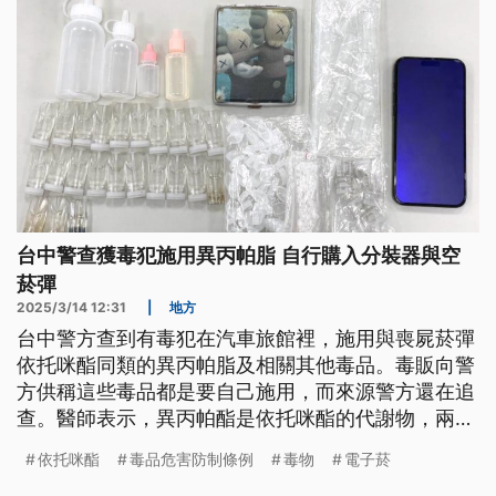
台中警查獲毒犯施用異丙帕脂 自行購入分裝器與空
菸彈
2025/3/14 12:31
|
地方
台中警方查到有毒犯在汽車旅館裡，施用與喪屍菸彈
依托咪酯同類的異丙帕脂及相關其他毒品。毒販向警
方供稱這些毒品都是要自己施用，而來源警方還在追
查。醫師表示，異丙帕酯是依托咪酯的代謝物，兩者
副作用差不多，施用後都會有心肺衰竭、神智不清等
依托咪酯
毒品危害防制條例
毒物
電子菸
症狀。