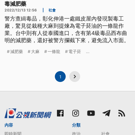
毒減肥藥
2022/12/13 12:56
|
社會
警方查緝毒品，彰化伸港一處鐵皮屋內發現製毒工
廠，驚見從栽種大麻到提煉為電子菸油的一條龍作
業。台中則有人從泰國進口，含有第4級毒品西布曲
明的減肥藥，還好被警方攔截下來，避免流入市面。
減肥藥
大麻
一條龍
電子菸
...
1
內容
分類
即時新聞
政治
社會