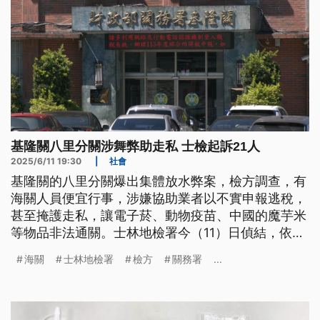
基隆關八里分關涉舞弊助走私 士檢起訴21人
2025/6/11 19:30
|
社會
基隆關的八里分關爆出集體放水弊案，檢方調查，有
海關人員便宜行事，涉嫌協助業者以不實申報逃稅，
甚至掩護走私，讓電子菸、動物疫苗、中國的魔芋米
等物品非法通關。士林地檢署今（11）日偵結，依公
務員登載不實準公文書等罪嫌起訴21人，海關有10
海關
士林地檢署
檢方
關務署
...
人，其中更有2人被查出收賄，涉嫌收受電池、襪
子、手套等賄賂協助放水，讓檢方批評，貪圖蠅頭小
利犯案，使查緝關口形同虛設。