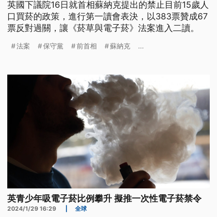
英國下議院16日就首相蘇納克提出的禁止目前15歲人
口買菸的政策，進行第一讀會表決，以383票贊成67
票反對過關，讓《菸草與電子菸》法案進入二讀。
法案
保守黨
前首相
蘇納克
...
英青少年吸電子菸比例攀升 擬推一次性電子菸禁令
2024/1/29 16:29
|
全球