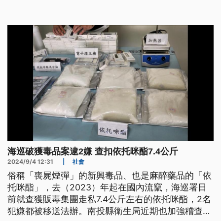
海巡破獲毒品案逮2嫌 查扣依托咪酯7.4公斤
2024/9/4 12:31
|
社會
俗稱「喪屍煙彈」的新興毒品、也是麻醉藥品的「依
托咪酯」，去（2023）年起在國內流竄，海巡署日
前就查獲販毒集團走私7.4公斤左右的依托咪酯，2名
犯嫌都被移送法辦。南投縣衛生局近期也加強稽查藥