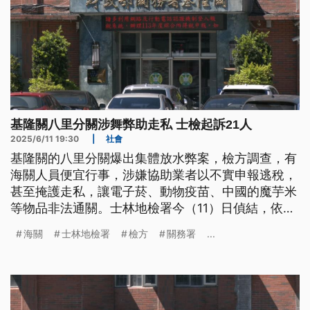
基隆關八里分關涉舞弊助走私 士檢起訴21人
2025/6/11 19:30
|
社會
基隆關的八里分關爆出集體放水弊案，檢方調查，有
海關人員便宜行事，涉嫌協助業者以不實申報逃稅，
甚至掩護走私，讓電子菸、動物疫苗、中國的魔芋米
等物品非法通關。士林地檢署今（11）日偵結，依公
務員登載不實準公文書等罪嫌起訴21人，海關有10
海關
士林地檢署
檢方
關務署
...
人，其中更有2人被查出收賄，涉嫌收受電池、襪
子、手套等賄賂協助放水，讓檢方批評，貪圖蠅頭小
利犯案，使查緝關口形同虛設。