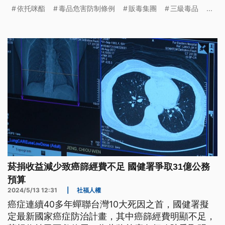
局、醫療院所及販賣業藥商，了解這款麻醉藥品是否
依托咪酯
毒品危害防制條例
販毒集團
三級毒品
...
有流向異常或濫用情形。
菸捐收益減少致癌篩經費不足 國健署爭取31億公務
預算
2024/5/13 12:31
|
社福人權
癌症連續40多年蟬聯台灣10大死因之首，國健署擬
定最新國家癌症防治計畫，其中癌篩經費明顯不足，