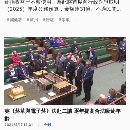
菸捐收益已不敷使用，為此將首度向行政院爭取明
（2025）年度公務預算，金額達31億。不過民間團
體認為，面對不斷增加的癌症防治需求，本來就不能
國健署
菸捐
癌症
爭取
...
單靠逐年下降的菸捐收入來支應，最好的菸害防制手
段，可仿效國外「以價制量」來成功降低吸菸率。
英《菸草與電子菸》法赴二讀 逐年提高合法吸菸年
齡
2024/4/17 12:31
|
全球