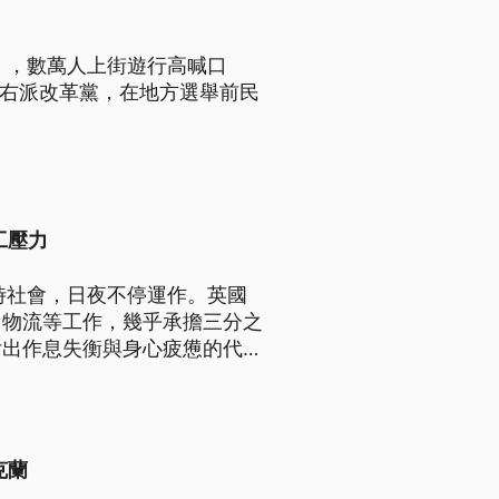
」，數萬人上街遊行高喊口
領的極右派改革黨，在地方選舉前民
工壓力
時社會，日夜不停運作。英國
、物流等工作，幾乎承擔三分之
付出作息失衡與身心疲憊的代
續收緊移民與工作簽證政策，更
克蘭