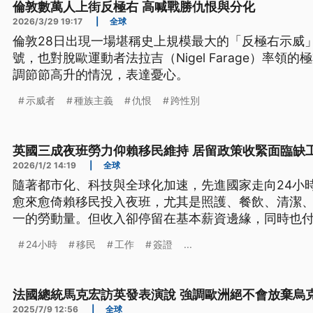
倫敦數萬人上街反極右 高喊戰勝仇恨與分化
2026/3/29 19:17
|
全球
倫敦28日出現一場堪稱史上規模最大的「反極右示威
號，也對脫歐運動者法拉吉（Nigel Farage）率
調節節高升的情況，表達憂心。
示威者
種族主義
仇恨
跨性別
英國三成夜班勞力仰賴移民維持 居留政策收緊面臨缺
2026/1/2 14:19
|
全球
隨著都市化、科技與全球化加速，先進國家走向24小
愈來愈倚賴移民投入夜班，尤其是照護、餐飲、清潔
一的勞動量。但收入卻停留在基本薪資邊緣，同時也
價，更常不被看見，如同「幽靈勞工」。現在當局持
24小時
移民
工作
簽證
...
讓夜班勞動體系面臨壓力。
法國總統馬克宏訪英發表演說 強調歐洲絕不會放棄烏
2025/7/9 12:56
|
全球