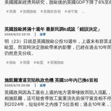
美國國家經濟局研究，脫歐後的英國GDP下降了6%至
公司益索普也調查發現，有高達48%的英國人支持現
英國
英國脫歐
英國前首相
保守黨
...
投。
英國脫歐將滿十週年 最新民調6成認「錯誤決定」
2026/6/22 20:10
|
全球
明（23）日就是英國脫歐公投10週年，上週末有群眾
歐盟。而當時決定脫歐帶來的影響，已經在過去10年
仍然意見分歧。
脫歐
英國
歐盟
英國脫歐
施凱爾遭逼宮陷執政危機 英國10年內已換6首相
2026/5/15 20:09
|
全球
英國政局因為工黨在上週的地方選舉慘敗而陷入混亂
相施凱爾，這可能會導致工黨重演先前保守黨首相不停換
到2024年，短短6年之內換了5位首相；過去10年來