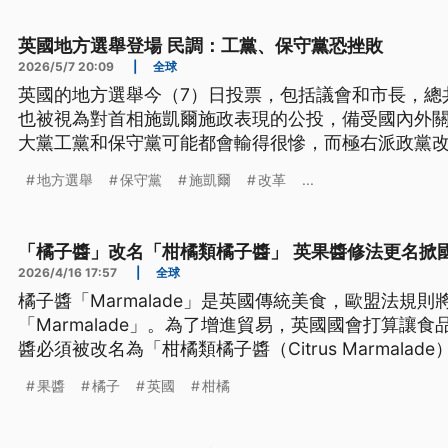
英國地方選舉登場 民調：工黨、保守黨恐挫敗
2026/5/7 20:09
|
全球
英國的地方選舉今（7）日投票，包括議會和市長，總共
也被視為對首相施凱爾施政表現的公投，備受國內外
大黨工黨和保守黨可能都會輸得很慘，而極右派政黨
只讓施凱爾再度面臨逼宮壓力，英國政府也可能從「
地方選舉
保守黨
施凱爾
改革
...
「橘子醬」改名「柑橘類橘子醬」 英果醬修法更名掀
2026/4/16 17:57
|
全球
橘子醬「Marmalade」是英國傳統美食，歐盟法規則
「Marmalade」。為了增進貿易，英國國會打算讓
醬必須被改名為「柑橘類橘子醬（Citrus Marmala
多在野政治人物批評，新規定是傷害英國傳統文化。
果醬
橘子
英國
柑橘