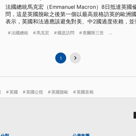
法國總統馬克宏（Emmanuel Macron）8日抵達
問，這是英國脫歐之後第一個以最高規格訪英的歐洲
表示，英國和法過應該避免對美、中2國過度依賴，並
也要求加薩戰爭無條件停火。
法國總統
馬克宏
國是訪問
查爾斯三世
...
1
投
英國
英國公投
英國脫歐
英國首相
分類
公廣集團