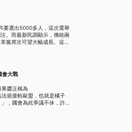
要選出5000多人，這次選舉
關注。而最新民調顯示，傳統兩
改革黨席次可望大幅成長。這不
兩黨」轉向「多黨時代」。
國會大戰
將果醬泛稱為
食品法規接軌歐盟，也就是橘子
de）」，國會為此爭議不休，許