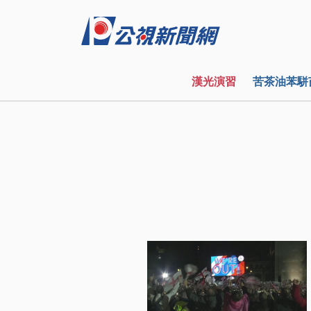
漢光演習
苦茶油苯駢