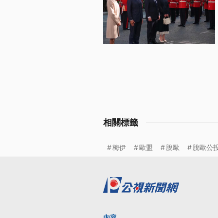
相關標籤
梅伊
歐盟
脫歐
脫歐公
內容