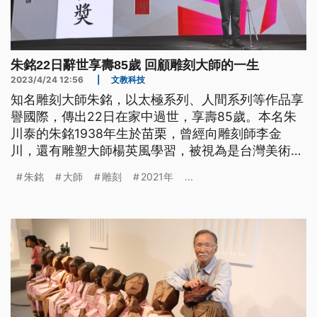
朱銘22日辭世享壽85歲 回顧雕刻大師的一生
2023/4/24 12:56
|
文教科技
知名雕刻大師朱銘，以太極系列、人間系列等作品享
譽國際，傳出22日在家中過世，享壽85歲。本名朱
川泰的朱銘1938年生於苗栗，曾經向雕刻師李金
川，還有雕塑大師楊英風學習，被視為是台灣美術鄉
土運動的象徵。數十年以來朱銘持續在藝術領域耕
朱銘
大師
雕刻
2021年
...
耘，榮獲海內外多項大獎肯定。1999年更在新北市
金山成立朱銘美術館，要推廣藝術教育。因此過世消
息一出，也讓政治、文化各界一片哀悼。