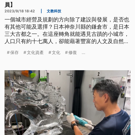
員】
2023/9/18 18:42
|
文教科技
一個城市經營及規劃的方向除了建設與發展，是否也
有其他可能及選擇？日本神奈川縣的鎌倉市，是日本
三大古都之一。在這座轉角就能遇見古蹟的小城市，
人口只有約十七萬人，卻能藉著豐富的人文及自然景
觀，每年吸引超過兩千萬的觀光人次！鎌倉，是如何
保存
文化資產
文化
修復
...
以「保存」的思維經營城市？