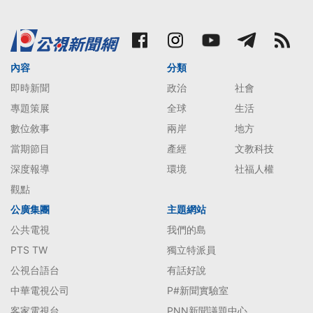
內容
分類
即時新聞
政治
社會
專題策展
全球
生活
數位敘事
兩岸
地方
當期節目
產經
文教科技
深度報導
環境
社福人權
觀點
公廣集團
主題網站
公共電視
我們的島
PTS TW
獨立特派員
公視台語台
有話好說
中華電視公司
P#新聞實驗室
客家電視台
PNN新聞議題中心