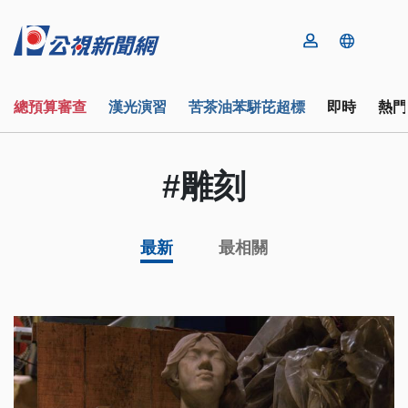
總預算審查
漢光演習
苦茶油苯駢芘超標
即時
熱門
#雕刻
最新
最相關