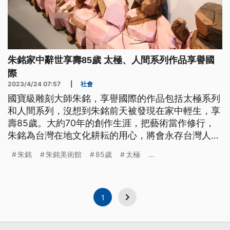
朱銘家中辭世享壽85歲 太極、人間系列作品享譽國
際
2023/4/24 07:57
|
社會
國寶級雕刻大師朱銘，享譽國際的作品包括太極系列
和人間系列，沒想到朱銘前天被發現在家中輕生，享
壽85歲。大約70年的創作生涯，把藝術當作修行，
朱銘為台灣在地文化耕耘的用心，將會永存台灣人心
中。
朱銘
朱銘美術館
85歲
太極
...
1