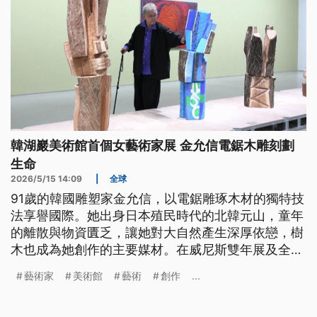
韓湖巖美術館首個女藝術家展 金允信電鋸木雕刻劃
生命
2026/5/15 14:09
|
全球
91歲的韓國雕塑家金允信，以電鋸雕琢木材的獨特技
法享譽國際。她出身日本殖民時代的北韓元山，童年
的離散與物資匱乏，讓她對大自然產生深厚依戀，樹
木也成為她創作的主要媒材。在威尼斯雙年展及全球
各地備受矚目，三星集團旗下的湖巖美術館正在展出
藝術家
美術館
藝術
創作
...
金允信170件雕塑與繪畫作品，讓觀眾得以體會金允
信創作超過一甲子的藝術能量。