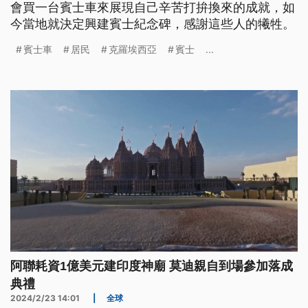
會買一台賓士車來展現自己辛苦打拚換來的成就，如
今當地就決定興建賓士紀念碑，感謝這些人的犧牲。
賓士車
居民
克羅埃西亞
賓士
...
阿聯耗資1億美元建印度神廟 莫迪親自到場參加落成
典禮
2024/2/23 14:01
|
全球