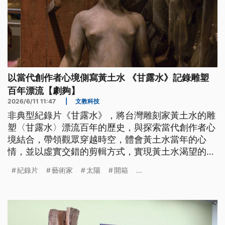
以當代創作者心境側寫黃土水 《甘露水》記錄雕塑
百年漂流【劇夠】
2026/6/11 11:47
|
文教科技
非典型紀錄片《甘露水》，將台灣雕刻家黃土水的雕
塑〈甘露水〉漂流百年的歷史，與探索當代創作者心
境結合，帶領觀眾穿越時空，體會黃土水當年的心
情，並以虛實交錯的剪輯方式，實現黃土水渴望的
「雕刻出永遠不老不死的人類」。
紀錄片
藝術家
太陽
開箱
...