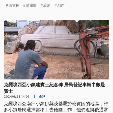
《德古拉》的關鍵。
德古拉
愛爾蘭
絞刑
創作
...
克羅埃西亞小鎮建賓士紀念碑 居民登記車輛半數是
賓士
2024/6/28 14:01
|
全球
克羅埃西亞南部小鎮伊莫茨基屬於較貧困的地區，許
多小鎮居民選擇當移工去德國工作，他們返鄉後通常