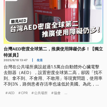
台灣AED密度全球第二，推廣使用障礙仍多！【獨立
特派員】
2025/9/18 13:47
|
生活
台灣在公共場所廣設超過1.5萬台自動體外心臟電擊
去顫器（AED），設置密度全球第二高，卻因「找不
到、拿不到、不會用、不敢用」等現實問題，使用率
不到3%，路倒患者存活率也遠低於美國。為此，
「愛陌生推廣協會」創辦人，同時也是急診醫師的林
AED
CPR
公共場所
協會
...
治圩，帶領團隊正積極推廣，結合平台技術與民間倡
議，期望讓AED從冷冰冰的設備，成為日常中隨時能
發揮「心臟重開機」作用的救命工具。