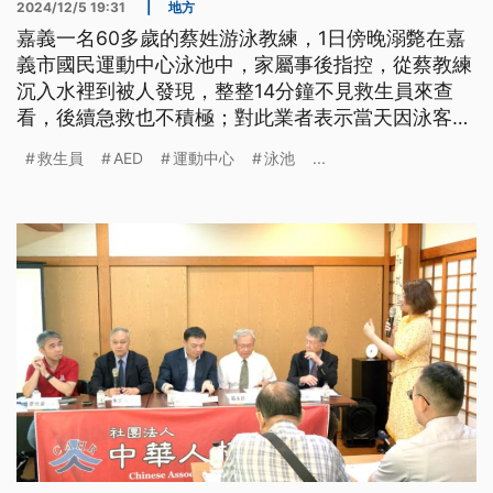
2024/12/5 19:31
|
地方
嘉義一名60多歲的蔡姓游泳教練，1日傍晚溺斃在嘉
義市國民運動中心泳池中，家屬事後指控，從蔡教練
沉入水裡到被人發現，整整14分鐘不見救生員來查
看，後續急救也不積極；對此業者表示當天因泳客較
多，所以救生員難以及時發現，目前全案由檢方調查
救生員
AED
運動中心
泳池
...
釐清確切死因，及是否有人為疏失。