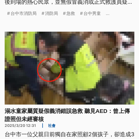
後到場的熱心民眾，並無假冒義消或正式救護員疑
慮。醫師也證實，該民眾CPR按壓位置是在適當範
台中市消防局
消防局
急救
台中男童
...
圍。消防局強調，根據現行法規，非救護人員若在為
免除生命危險的情況下替他人施救免責，呼籲民眾勿
因此產生寒蟬效應。
溺水童家屬質疑假義消錯誤急救 聽見AED：曾上傳
證照但未經審核
2025/3/20 12:31
|
社會
台中市一位父親日前獨自在家照顧2個孩子，卻造成3