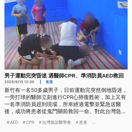
男子運動完突昏迷 遇醫師CPR、準消防員AED救回
2025/6/15 12:30
|
生活
新竹有一名50多歲男子，日前運動完突然倒地昏迷，
一旁打球的醫師立刻進行CPR心肺復甦術，加上又有
一名準消防員趕到現場，所幸經過電擊並緊急送醫
後，成功將患者從鬼門關前救回一命。對此台灣急診
醫學會表示，若能正確使用AED並搭配CPR，可有效
AED
CPR
台灣急診醫學會
患者
...
提升心跳停止患者的存活率。