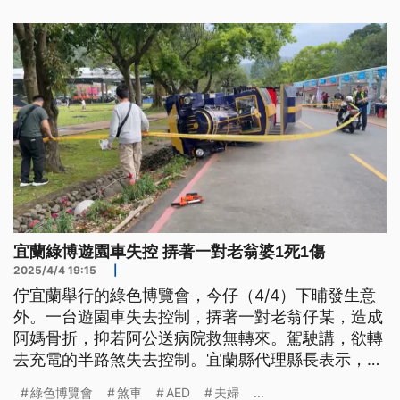
宜蘭綠博遊園車失控 挵著一對老翁婆1死1傷
2025/4/4 19:15
|
佇宜蘭舉行的綠色博覽會，今仔（4/4）下晡發生意
外。一台遊園車失去控制，挵著一對老翁仔某，造成
阿媽骨折，抑若阿公送病院救無轉來。駕駛講，欲轉
去充電的半路煞失去控制。宜蘭縣代理縣長表示，明
仔載（5）綠色博覽會歇睏一工。檢察官也到現場指
綠色博覽會
煞車
AED
夫婦
...