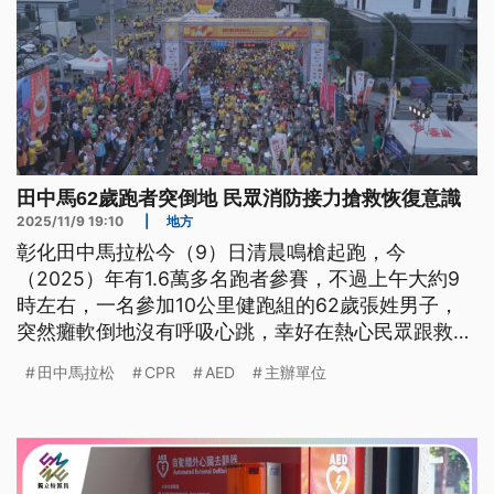
田中馬62歲跑者突倒地 民眾消防接力搶救恢復意識
2025/11/9 19:10
|
地方
彰化田中馬拉松今（9）日清晨鳴槍起跑，今
（2025）年有1.6萬多名跑者參賽，不過上午大約9
時左右，一名參加10公里健跑組的62歲張姓男子，
突然癱軟倒地沒有呼吸心跳，幸好在熱心民眾跟救護
人員接力搶救下，恢復意識跟脈搏，虛驚一場。
田中馬拉松
CPR
AED
主辦單位