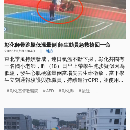
彰化師帶跑疑低溫暈倒 師生動員急救搶回一命
2025/11/19 19:40
|
地方
東北季風持續發威，連日氣溫不斷下探，彰化芬園有
一名國小老師，昨（18）日早上帶學生跑步疑似因為
低溫，發生心肌梗塞暈倒當場失去生命徵象，當下學
生立刻通報校護與教職員，持續進行CPR，並使用
AED電擊，全校師生動員搶救，緊急送後終於搶回一
彰化基督教醫院
AED
彰化縣
後送
...
命。