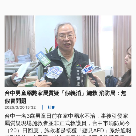
示，將挵著人的遊園車送去蘇澳分局。（新聞標題、
導言為台語文）
台中男童溺斃家屬質疑「假義消」施救 消防局：無
假冒問題
2025/3/20 15:32
|
社會
台中一名3歲男童日前在家中溺水不治，事後引發家
屬質疑現場施救者並非正式救護員，台中市消防局今
（20）日回應，施救者是接獲「聽見AED」系統通報