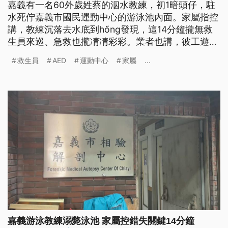
嘉義有一名60外歲姓蔡的泅水教練，初1暗頭仔，駐
水死佇嘉義市國民運動中心的游泳池內面。家屬指控
講，教練沉落去水底到hőng發現，這14分鐘攏無救
生員來巡、急救也攏凊凊彩彩。業者也講，彼工遊客
較濟，無法度隨發現。目前案情進入調查。（新聞標
救生員
AED
運動中心
家屬
...
題、導言為臺語文）
嘉義游泳教練溺斃泳池 家屬控錯失關鍵14分鐘