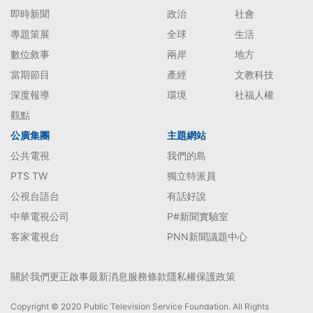
即時新聞
政治
社會
專題策展
全球
生活
數位敘事
兩岸
地方
當期節目
產經
文教科技
深度報導
環境
社福人權
觀點
公廣集團
主題網站
公共電視
我們的島
PTS TW
獨立特派員
公視台語台
有話好說
中華電視公司
P#新聞實驗室
客家電視台
PNN新聞議題中心
關於我們
更正啟事
最新消息
服務條款
隱私權保護政策
Copyright © 2020 Public Television Service Foundation. All Rights