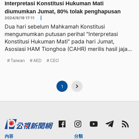
Interpretasi Konstitusi Hukuman Mati
diumumkan Jumat, 80% tolak penghapusan
2024/9/19 17:11
|
Dua hari sebelum Mahkamah Konstitusi
mengumumkan putusan perihal "Interpretasi
Konstitusi Hukuman Mati" pada hari Jumat,
Asosiasi HAM Tionghoa (CAHR) merilis hasil jajak
pendapat yang menunjukkan, leb
Taiwan
AED
CEO
1
內容
分類