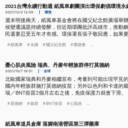
2021台灣永續行動週 紙風車劇團演出環保劇倡環境永
2021/12/3 12:56
|
環境
週末明後兩天，紙風車基金會將在國父紀念館廣場舉
候變遷議題持續發酵，但近期環團批評高雄市，推動
民還要忍受五年才有感。環保署長張子敬回應，如果
改善目的，將會和地方政府持續滾動檢討。
紙風車
永續
國父紀念館
園遊會
...
憂心肌炎風險 瑞典、丹麥年輕族群停打莫德納
2021/10/7 19:51
|
全球
北歐國家瑞典和丹麥相繼宣布，考量到可能出現罕見
國內年輕族群施打莫德納疫苗；另外以色列和卡達的
瑞／BNT疫苗2個月左右之後，免疫保護力就會下滑。
莫德納
族群
BNT疫苗
心肌炎
...
紙風車道具倉庫 落腳南港營區第三彈藥庫