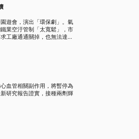
續
辦園遊會，演出「環保劇」。氣
鋼鐵業空汙管制「太寬鬆」，市
要求工廠通通關掉，也無法達到
的心血管相關副作用，將暫停為
最新研究報告證實，接種兩劑輝