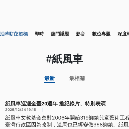
油苯駢芘超標
即時
熱門議題
影音
數位專題
深度
#紙風車
最新
最相關
紙風車巡迴全臺20週年 推紀錄片、特別表演
2025/12/24 19:15
|
紙風車文教基金會對2006年開始319鄉鎮兒童藝術工
臺灣行政區因為改制，這馬也已經變做368鄉鎮。紙風