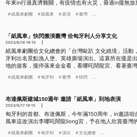
年來in行過真濟難關，有疫情也有火災，毋過in攏無
伴囡仔，縮短都市和庄跤的藝術表演資源落差。為著記
紙風車劇團
紙風車
表演
臺灣
...
年推出紀錄片和特別的演出。（新聞標題、導言為台
「紙風車」快閃搬演臺灣 佮匈牙利人分享文化
2023/6/18 19:15
|
紙風車劇團佮文化總會的「台灣歐趴 文化繞境」活動
牙利出名景點漁人堡、英雄廣場演出。這寡所在攏是
地的遊客，攏停落來金金看，看哪吒鬧龍宮、看著臺
導言、內文是台語文）
紙風車劇團
匈牙利
臺灣
快閃
...
布達佩斯建城150週年 邀請「紙風車」到地表演
2023/6/17 19:15
|
匈牙利的首都、布達佩斯，今年滿150周年，in邀請
風車這改演出李哪吒鬧龍liong宮，予在地人欣賞臺灣
紙風車劇團
匈牙利
演出
文化總會
...