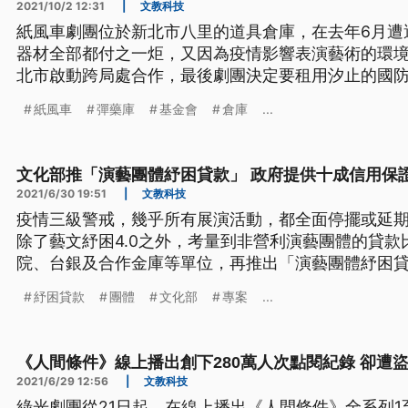
2021/10/2 12:31
|
文教科技
紙風車劇團位於新北市八里的道具倉庫，在去年6月遭
器材全部都付之一炬，又因為疫情影響表演藝術的環
北市啟動跨局處合作，最後劇團決定要租用汐止的國
為新倉庫。市長侯友宜在今天上午前往視察，期許未
紙風車
彈藥庫
基金會
倉庫
...
空間，也能成為孩子們的藝術體驗場域。
文化部推「演藝團體紓困貸款」 政府提供十成信用保
2021/6/30 19:51
|
文教科技
疫情三級警戒，幾乎所有展演活動，都全面停擺或延
除了藝文紓困4.0之外，考量到非營利演藝團體的貸
院、台銀及合作金庫等單位，再推出「演藝團體紓困貸
團體可受惠。10公尺高藍色雨馬，表演者演出時，要
紓困貸款
團體
文化部
專案
...
車的新作品「雨馬」，今年三月演出獲得好評，而在
車發起線上陪伴計畫，七月份會把
《人間條件》線上播出創下280萬人次點閱紀錄 卻遭
2021/6/29 12:56
|
文教科技
綠光劇團從21日起，在線上播出《人間條件》全系列1