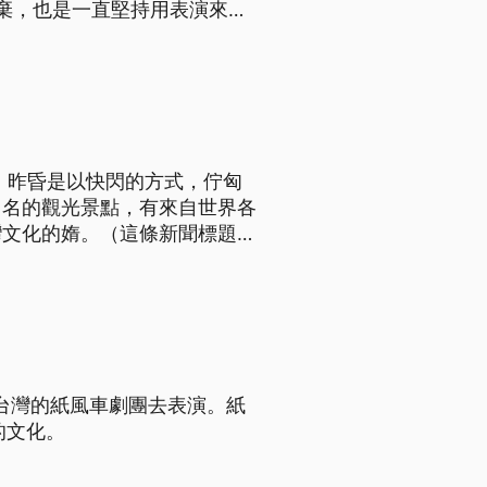
放棄，也是一直堅持用表演來陪
錄這20年的過程，也會佇明
語文）
，昨昏是以快閃的方式，佇匈
出名的觀光景點，有來自世界各
灣文化的媠。（這條新聞標題、
咱台灣的紙風車劇團去表演。紙
的文化。