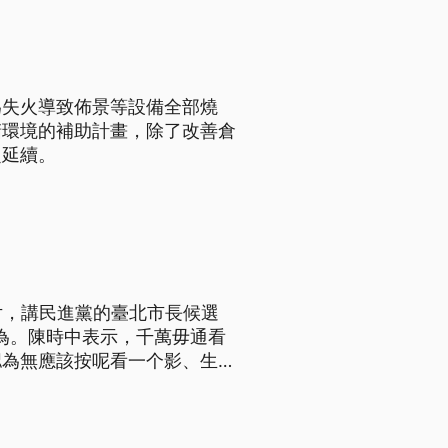
為失火導致佈景等設備全部燒
儲環境的補助計畫，除了改善倉
定延續。
片，講民進黨的臺北市長候選
為。陳時中表示，千萬毋通看
認為無應該按呢看一个影、生一
立委拚選戰，蔣萬安表示，會照