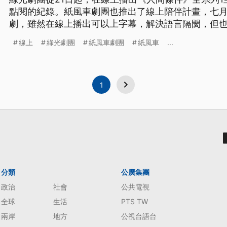
點閱的紀錄。紙風車劇團也推出了線上陪伴計畫，七
劇，雖然在線上播出可以上字幕，解決語言隔閡，但
風險，紙風車呼籲民眾要尊重創作人的心血。疫情肆
線上
綠光劇團
紙風車劇團
紙風車
...
劇團從21日開始啟動線上陪伴計畫，播出《人間條件》
味，獲得不少民眾共鳴，多
1
分類
公廣集團
政治
社會
公共電視
全球
生活
PTS TW
兩岸
地方
公視台語台