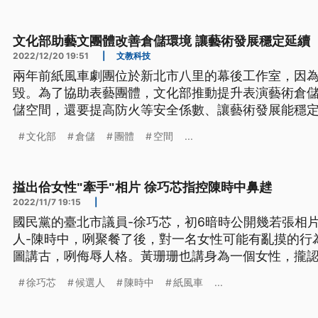
文化部助藝文團體改善倉儲環境 讓藝術發展穩定延續
2022/12/20 19:51
|
文教科技
兩年前紙風車劇團位於新北市八里的幕後工作室，因
毀。為了協助表藝團體，文化部推動提升表演藝術倉
儲空間，還要提高防火等安全係數、讓藝術發展能穩
文化部
倉儲
團體
空間
...
搤出佮女性"牽手"相片 徐巧芯指控陳時中鼻趖
2022/11/7 19:15
|
國民黨的臺北市議員-徐巧芯，初6暗時公開幾若張相
人-陳時中，咧聚餐了後，對一名女性可能有亂摸的行
圖講古，咧侮辱人格。黃珊珊也講身為一個女性，攏
个囝，譴責這款的行為。另外，有風聲蔣萬安欲辭掉
徐巧芯
候選人
陳時中
紙風車
...
選舉的節奏進行。