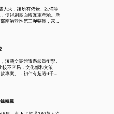
遇大火，讓所有佈景、設備等
境，使得劇團面臨嚴重考驗。新
防部南港營區第三彈藥庫，來做
來紙風車汐止倉庫，不只是倉儲
證
期，讓藝文團體遭遇嚴重衝擊。
款比較不容易，文化部和文策
款專案」，初估有超過6千個
在上頭挑戰高難度動作。紙風
藝文團體無法演出的現在，紙風
盜錄轉載
至6集，創下了超過280萬人次