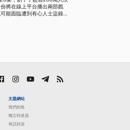
月份將在線上平台播出兩部戲
也可能面臨遭到有心人士盜錄的
虐，藝文表演者面臨寒冬，綠光
全系列1至6集，道盡人生百
主題網站
我們的島
獨立特派員
有話好說