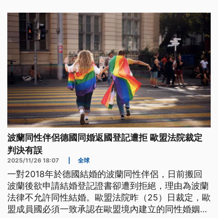
波蘭同性伴侶德國同婚返國登記遭拒 歐盟法院裁定
判決有誤
2025/11/26 18:07
|
全球
一對2018年於德國結婚的波蘭同性伴侶，日前搬回
波蘭後欲申請結婚登記證書卻遭到拒絕，理由為波蘭
法律不允許同性結婚。歐盟法院昨（25）日裁定，歐
盟成員國必須一致承認在歐盟境內建立的同性婚姻關