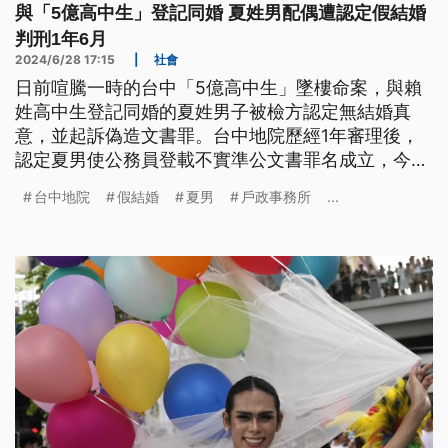
與「5億高中生」登記同婚 夏姓男配偶遭認定假結婚
判刑1年6月
2024/6/28 17:15
|
社會
日前喧騰一時的台中「5億高中生」墜樓命案，與賴
姓高中生登記同婚的夏姓男子被檢方認定無結婚真
意，並起訴偽造文書罪。台中地院歷經1年審理後，
認定夏男使公務員登載不實準公文書罪名成立，今
（28）日一審裁定判處1年6個月徒刑，全案仍可上
台中地院
假結婚
夏男
戶政事務所
...
訴。