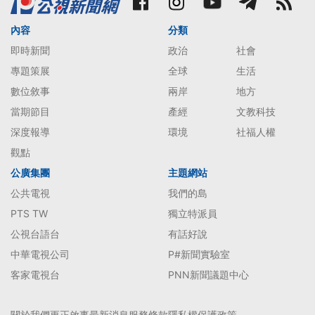
內容
分類
即時新聞
政治
社會
專題策展
全球
生活
數位敘事
兩岸
地方
當期節目
產經
文教科技
深度報導
環境
社福人權
觀點
公廣集團
主題網站
公共電視
我們的島
PTS TW
獨立特派員
公視台語台
有話好說
中華電視公司
P#新聞實驗室
客家電視台
PNN新聞議題中心
關於我們
更正啟事
最新消息
服務條款
隱私權保護政策