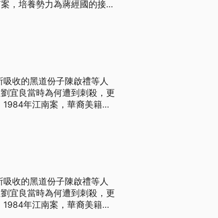
南案，培養勢力為蔣經國的接班
，找了當年因此入獄的汪希苓與
江南案真相。
所吸收的黑道份子陳啟禮等人
述劉宜良當時為何遭到刺殺，更
1984年江南案，華裔美籍作
發台美關係動盪，國史館發布
國安局人員針對劉宜良發表蔣介
所吸收的黑道份子陳啟禮等人
述劉宜良當時為何遭到刺殺，更
1984年江南案，華裔美籍作
發台美關係動盪，國史館發布