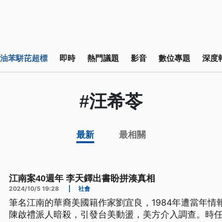
油苯駢芘超標
即時
熱門議題
影音
數位專題
深度
#汪希苓
最新
最相關
江南案40週年 李天鐸出書盼拼湊真相
2024/10/5 19:28
|
社會
筆名江南的華裔美國籍作家劉宜良，1984年遭當年情
陳啟禮派人暗殺，引發台美動盪，美方介入調查。時