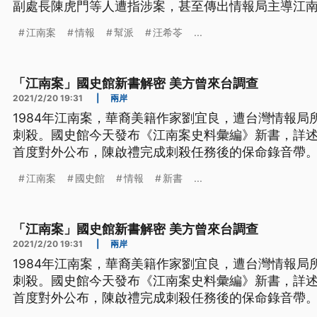
副處長陳虎門等人遭指涉案，甚至傳出情報局主導江
做準備的政治角力傳言。而前國安局退役上校李天鐸
江南案
情報
幫派
汪希苓
...
陳虎門等人口述，撰述江南案事件拼圖，希望能拼湊
「江南案」國史館新書解密 美方曾來台調查
2021/2/20 19:31
|
兩岸
1984年江南案，華裔美籍作家劉宜良，遭台灣情報局
刺殺。國史館今天發布《江南案史料彙編》新書，詳
首度對外公布，陳啟禮完成刺殺任務後的保命錄音帶。 
家劉宜良遭到黑道份子陳啟禮等人赴美刺殺。當時引
江南案
國史館
情報
新書
...
《江南案史料彙編》新書，詳述從1973年5月開始，
石婚姻生活考及蔣經國傳
「江南案」國史館新書解密 美方曾來台調查
2021/2/20 19:31
|
兩岸
1984年江南案，華裔美籍作家劉宜良，遭台灣情報局
刺殺。國史館今天發布《江南案史料彙編》新書，詳
首度對外公布，陳啟禮完成刺殺任務後的保命錄音帶。 
家劉宜良遭到黑道份子陳啟禮等人赴美刺殺。當時引