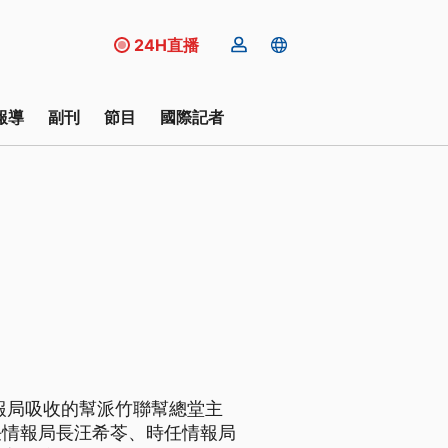
24H直播
報導
副刊
節目
國際記者
報局吸收的幫派竹聯幫總堂主
任情報局長汪希苓、時任情報局