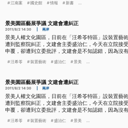
江南案
國史館
情報
新書
...
《江南案史料彙編》新書，詳述從1973年5月開始，
石婚姻生活考及蔣經國傳
景美園區藝展爭議 文建會遭糾正
2011/8/2 14:30
|
兩岸
景美人權文化園區，日前在「汪希苓特區」設裝置藝
遭到監察院糾正，文建會主委盛治仁，今天在立院接
申覆，卻遭到立委批評，文建會是不知認錯，因為沒
經造成白色恐怖受難家屬二度傷害。 景美人權文化園區，在「汪希苓特區」的裝置
汪希苓
裝置藝術
盛治仁
景美
...
藝術展，引發爭議，文建會相關負責人員，遭到監察
建會主委盛治仁，在立院
景美園區藝展爭議 文建會遭糾正
2011/8/2 14:30
|
兩岸
景美人權文化園區，日前在「汪希苓特區」設裝置藝
遭到監察院糾正，文建會主委盛治仁，今天在立院接
申覆，卻遭到立委批評，文建會是不知認錯，因為沒
經造成白色恐怖受難家屬二度傷害。 景美人權文化園區，在「汪希苓特區」的裝置
汪希苓
裝置藝術
盛治仁
景美
...
藝術展，引發爭議，文建會相關負責人員，遭到監察