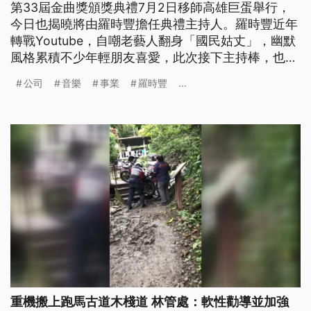
第33屆金曲獎頒獎典禮7月2日移師高雄巨蛋舉行，
今日也揭曉將由羅時豐擔任典禮主持人。羅時豐近年
轉戰Youtube，自嘲老藝人翻身「國民姑丈」，幽默
風格累積不少年輕朋友喜愛，此次接下主持棒，也讓
網友直呼「好期待！」
公司
音樂
事業
羅時豐
...
重機搬上跑馬古道木棧道 林管處：軟性勸導並加強