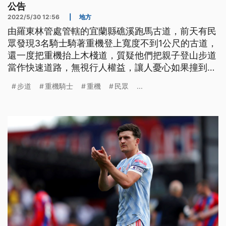
公告
2022/5/30 12:56
|
地方
由羅東林管處管轄的宜蘭縣礁溪跑馬古道，前天有民
眾發現3名騎士騎著重機登上寬度不到1公尺的古道，
還一度把重機抬上木棧道，質疑他們把親子登山步道
當作快速道路，無視行人權益，讓人憂心如果撞到人
怎麼辦，且也破壞環境。林管處說，目前沒有明文可
步道
重機騎士
重機
民眾
...
以開罰，但會軟性勸導並加強公告，希望騎士不要闖
入，至於古道的木棧橋等設施都是人工手作，如經查
證有被破壞，會向騎士求償。