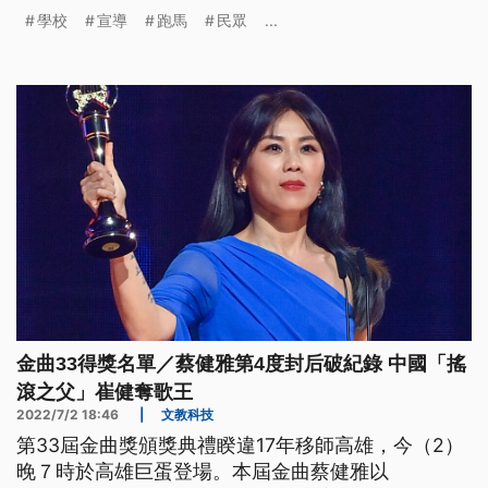
覺得不太妥當。原來是新聞局行文要學校配合，理由
學校
宣導
跑馬
民眾
...
是民眾有知的權利，學生還能藉此了解公共事務。
金曲33得獎名單／蔡健雅第4度封后破紀錄 中國「搖
滾之父」崔健奪歌王
2022/7/2 18:46
|
文教科技
第33屆金曲獎頒獎典禮睽違17年移師高雄，今（2）
晚７時於高雄巨蛋登場。本屆金曲蔡健雅以