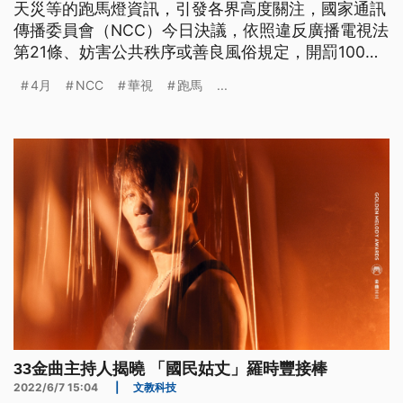
天災等的跑馬燈資訊，引發各界高度關注，國家通訊
傳播委員會（NCC）今日決議，依照違反廣播電視法
第21條、妨害公共秩序或善良風俗規定，開罰100萬
元。對此，華視回應，尊重主管機關裁定，並深切反
4月
NCC
華視
跑馬
...
省。
33金曲主持人揭曉 「國民姑丈」羅時豐接棒
2022/6/7 15:04
|
文教科技