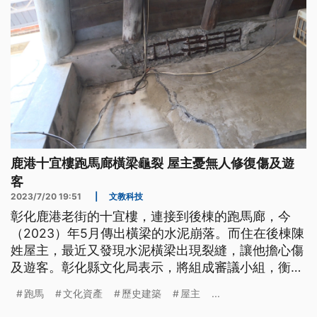
鹿港十宜樓跑馬廊橫梁龜裂 屋主憂無人修復傷及遊
客
2023/7/20 19:51
|
文教科技
彰化鹿港老街的十宜樓，連接到後棟的跑馬廊，今
（2023）年5月傳出橫梁的水泥崩落。而住在後棟陳
姓屋主，最近又發現水泥橫梁出現裂縫，讓他擔心傷
及遊客。彰化縣文化局表示，將組成審議小組，衡量
是否要納進歷史建物的範圍。
跑馬
文化資產
歷史建築
屋主
...