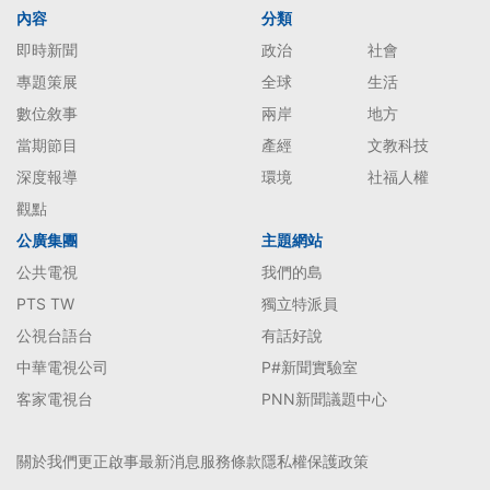
內容
分類
即時新聞
政治
社會
專題策展
全球
生活
數位敘事
兩岸
地方
當期節目
產經
文教科技
深度報導
環境
社福人權
觀點
公廣集團
主題網站
公共電視
我們的島
PTS TW
獨立特派員
公視台語台
有話好說
中華電視公司
P#新聞實驗室
客家電視台
PNN新聞議題中心
關於我們
更正啟事
最新消息
服務條款
隱私權保護政策