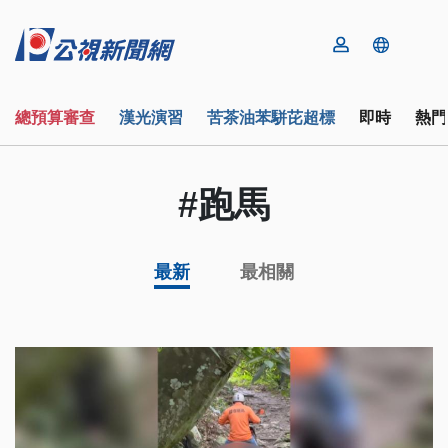
總預算審查
漢光演習
苦茶油苯駢芘超標
即時
熱門
#跑馬
最新
最相關