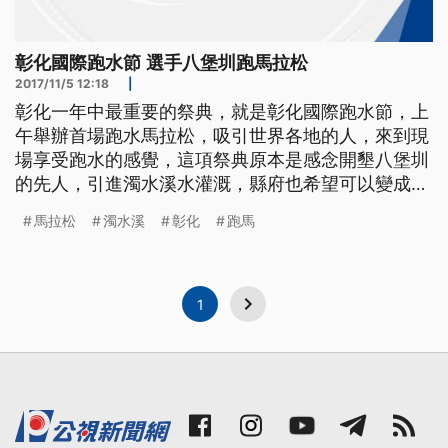
彰化國際跑水節 選手八堡圳跑馬拉松
2017/11/5 12:18
|
彰化一年中最重要的祭典，就是彰化國際跑水節，上
午舉辦首場跑水馬拉松，吸引世界各地的人，來到現
場享受跑水的感覺，這項祭典原本是感念開墾八堡圳
的先人，引進濁水溪水灌溉，縣府也希望可以變成國
際慶典。 哨音一響，眾人衝出起跑點，隨後來到八
馬拉松
濁水溪
彰化
跑馬
堡圳前，才是另個關卡的開始 ==工作人員== 來小心
這有落差 要加油喔 小心 小心踏進水圳裡，雖然沒辦
法跑得像平地那麼快，不過吹著涼風，踏著清涼溪
1