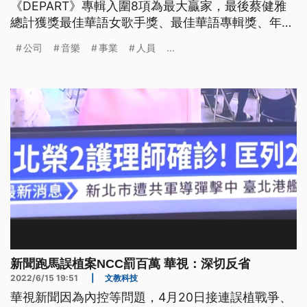
《DEPART》專輯入圍8項為最大贏家，最後蔡健雅
總計獲獎最佳華語女歌手獎、最佳華語專輯獎、年度
專輯獎與最佳演唱錄音專輯獎等4大獎，並以4座歌后
公司
音樂
事業
人員
...
打破金曲歌后紀錄。
新聞跑馬誤植案NCC罰百萬 華視：深切反省
2022/6/15 19:51
|
文教科技
華視新聞因為內控等問題，4月20日接連誤植戰爭、