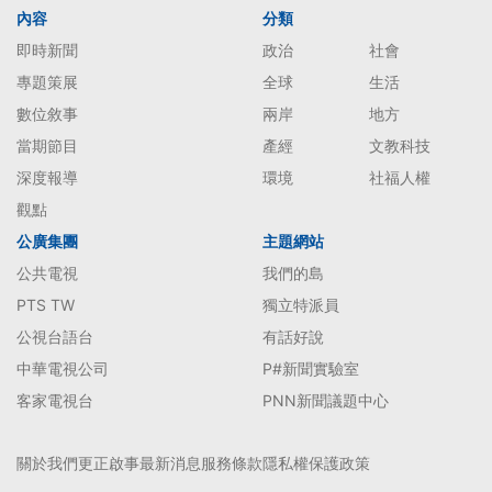
內容
分類
即時新聞
政治
社會
專題策展
全球
生活
數位敘事
兩岸
地方
當期節目
產經
文教科技
深度報導
環境
社福人權
觀點
公廣集團
主題網站
公共電視
我們的島
PTS TW
獨立特派員
公視台語台
有話好說
中華電視公司
P#新聞實驗室
客家電視台
PNN新聞議題中心
關於我們
更正啟事
最新消息
服務條款
隱私權保護政策