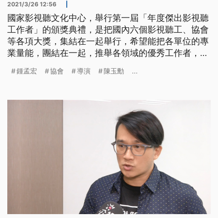
2021/3/26 12:56
|
國家影視聽文化中心，舉行第一屆「年度傑出影視聽
工作者」的頒獎典禮，是把國內六個影視聽工、協會
等各項大獎，集結在一起舉行，希望能把各單位的專
業量能，團結在一起，推舉各領域的優秀工作者，讓
他們獲得更多支持、鼓勵，期待未來也能以這種團體
鍾孟宏
協會
導演
陳玉勳
...
戰模式，打出更優質的台灣影視口碑。 「恭喜得獎
者，鍾孟宏導演」在掌聲中走上舞台，執導電影《陽
光普照》，代表台灣角逐奧斯卡獎入圍的導演鍾孟
宏，獲得今年度的楊士琪紀念獎。 楊