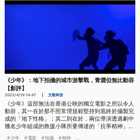
《少年》：地下拍攝的城市游擊戰，青澀但無比動容
【影評】
2022/4/19 14:47
|
文教科技
《少年》這部無法在香港公映的獨立電影之所以令人
動容，其一在於那不照常理規範堅持到底終於攝製完
成的「地下性格」；其二則在於，兩位導演透過劇中
幾名少年組成的救援小隊所要傳達的「抗爭精神」。
雖然就產業規格來說不夠成熟，但恰是這般青澀，反
少年
電影
拍攝
精神
...