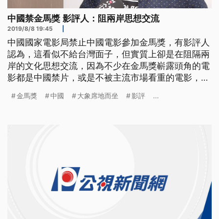
中國禁金馬獎 影評人：阻兩岸思想交流
2019/8/8 19:45
|
中國國家電影局禁止中國電影參加金馬獎，有影評人
認為，這看似不給台灣面子，但實質上卻是在阻隔兩
岸的文化思想交流，因為不少在金馬獎嶄露頭角的電
影都是中國禁片，或是不被主流市場看重的電影，但
這些具有獨立思想的劇情片或紀錄片，卻能獲得金馬
金馬獎
中國
大象席地而坐
影評
...
獎評審青睞，進而在華語圈發光發熱。 電影「大象
席地而坐」以長達四小時的時間，靜靜描繪百姓在當
代社會承受的疏離、壓迫，但導演胡波拍攝之路並不
順遂，後來選擇輕身來表達對電影