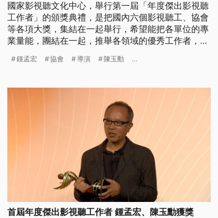
國家影視聽文化中心，舉行第一屆「年度傑出影視聽
工作者」的頒獎典禮，是把國內六個影視聽工、協會
等各項大獎，集結在一起舉行，希望能把各單位的專
業量能，團結在一起，推舉各領域的優秀工作者，讓
他們獲得更多支持、鼓勵，期待未來也能以這種團體
鍾孟宏
協會
導演
陳玉勳
...
戰模式，打出更優質的台灣影視口碑。 「恭喜得獎
者，鍾孟宏導演」在掌聲中走上舞台，執導電影《陽
光普照》，代表台灣角逐奧斯卡獎入圍的導演鍾孟
宏，獲得今年度的楊士琪紀念獎。 楊
首屆年度傑出影視聽工作者 鍾孟宏、陳玉勳獲獎