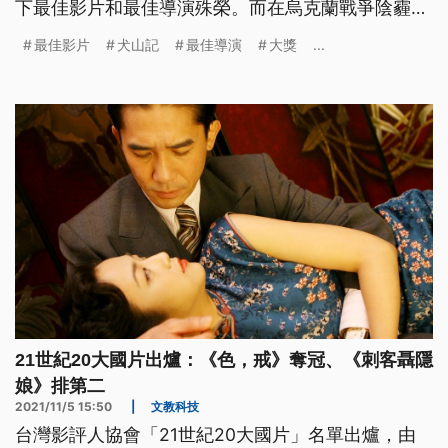
下最佳影片和最佳導演殊榮。而在烏克蘭戰爭陰霾
下，台前幕後都有許多支持烏克蘭的聲音。
最佳影片
犬山記
最佳導演
大獎
...
21世紀20大國片出爐：《色，戒》奪冠、《刺客聶隱
娘》排第二
2021/11/5 15:50
|
文教科技
台灣影評人協會「21世紀20大國片」名單出爐，由