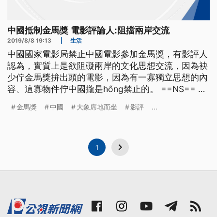
中國抵制金馬獎 電影評論人:阻擋兩岸交流
2019/8/8 19:13
|
生活
中國國家電影局禁止中國電影參加金馬獎，有影評人
認為，實質上是欲阻礙兩岸的文化思想交流，因為袂
少佇金馬獎拚出頭的電影，因為有一寡獨立思想的內
容、這寡物件佇中國攏是hőng禁止的。 ==NS== 電
影「大象席地而坐」以長達四小時的時間，靜靜描繪
金馬獎
中國
大象席地而坐
影評
...
百姓在當代社會承受的疏離、壓迫，但導演胡波拍攝
之路並不順遂，後來選擇輕生來表達對電影的執著，
去年金馬獎評審團將最佳劇情長片，頒給了這部中國
電影，最佳導演則是
1