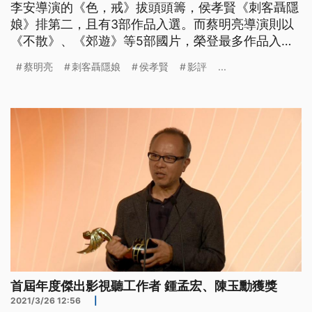
李安導演的《色，戒》拔頭頭籌，侯孝賢《刺客聶隱
娘》排第二，且有3部作品入選。而蔡明亮導演則以
《不散》、《郊遊》等5部國片，榮登最多作品入選
的導演。
蔡明亮
刺客聶隱娘
侯孝賢
影評
...
首屆年度傑出影視聽工作者 鍾孟宏、陳玉勳獲獎
2021/3/26 12:56
|