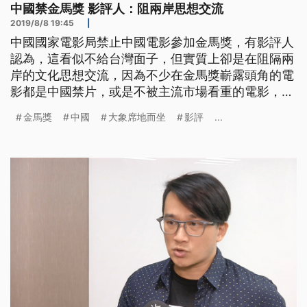
中國禁金馬獎 影評人：阻兩岸思想交流
2019/8/8 19:45
|
中國國家電影局禁止中國電影參加金馬獎，有影評人
認為，這看似不給台灣面子，但實質上卻是在阻隔兩
岸的文化思想交流，因為不少在金馬獎嶄露頭角的電
影都是中國禁片，或是不被主流市場看重的電影，但
這些具有獨立思想的劇情片或紀錄片，卻能獲得金馬
金馬獎
中國
大象席地而坐
影評
...
獎評審青睞，進而在華語圈發光發熱。 電影「大象
席地而坐」以長達四小時的時間，靜靜描繪百姓在當
代社會承受的疏離、壓迫，但導演胡波拍攝之路並不
順遂，後來選擇輕身來表達對電影