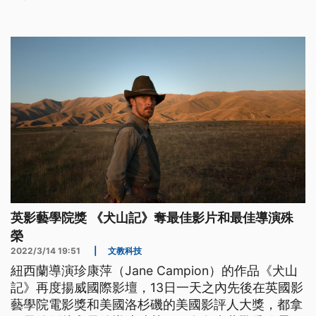
映了電影裡裡外外的種種躁動、焦慮和茫然，這正是
《少年》最重要的價值。
英影藝學院獎 《犬山記》奪最佳影片和最佳導演殊
榮
2022/3/14 19:51
|
文教科技
紐西蘭導演珍康萍（Jane Campion）的作品《犬山
記》再度揚威國際影壇，13日一天之內先後在英國影
藝學院電影獎和美國洛杉磯的美國影評人大獎，都拿