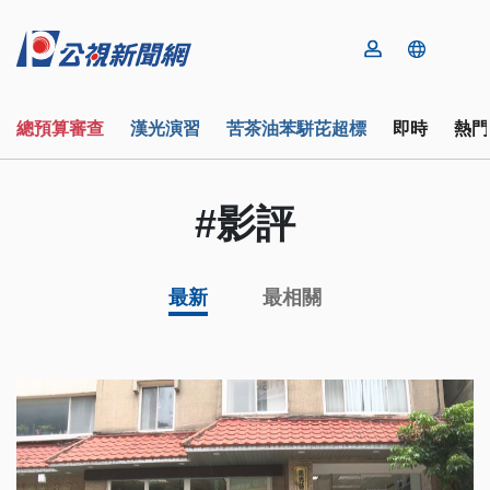
總預算審查
漢光演習
苦茶油苯駢芘超標
即時
熱門
#影評
最新
最相關