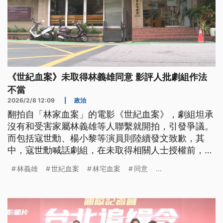
《世紀血案》未取得林義雄同意 影評人批劇組作法
不當
2026/2/8 12:09
|
政治
翻拍自「林家血案」的電影《世紀血案》，劇組坦承
沒有和受害家屬林義雄等人聯繫就開拍，引發爭議。
而包括寇世勳、楊小黎等演員則陸續發文致歉，其
中，寇世勳喊話劇組，在未取得相關人士授權前，停
止後續的製作和傳播。
林義雄
世紀血案
林宅血案
同意
...