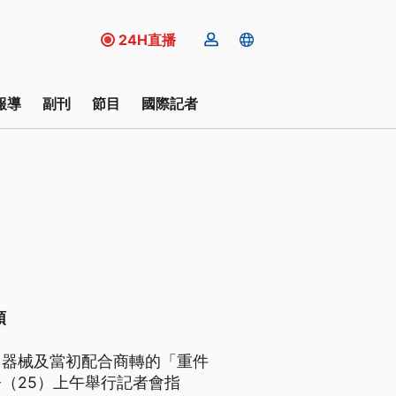
24H直播
報導
副刊
節目
國際記者
頭
、器械及當初配合商轉的「重件
（25）上午舉行記者會指