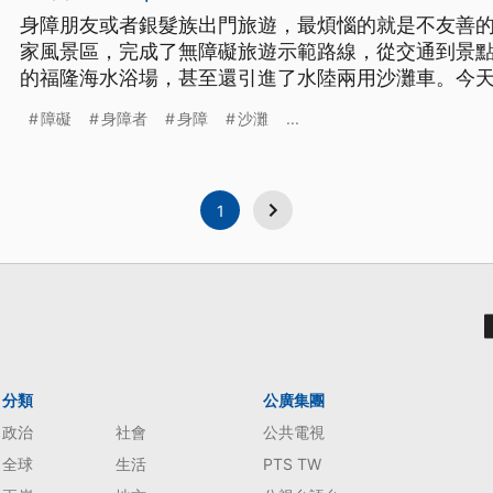
身障朋友或者銀髮族出門旅遊，最煩惱的就是不友善
家風景區，完成了無障礙旅遊示範路線，從交通到景
的福隆海水浴場，甚至還引進了水陸兩用沙灘車。今天
初次體驗的身障朋友說,現在真的可以下海玩水了。 興奮的大聲尖叫，下半身癱瘓的
障礙
身障者
身障
沙灘
...
黃欣儀，終於也可以碰到海水，靠的就是這台水陸兩
後兩人一推一拉，
1
分類
公廣集團
政治
社會
公共電視
全球
生活
PTS TW