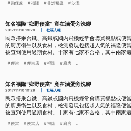
動保處
福隆
非洲豬瘟
沙灘
洲豬瘟的發病相關症狀，目前已經採樣、送驗，預計
知名福隆"鄉野便當" 竟在滷蛋旁洗腳
2017/11/10 19:28
|
社福人權
民眾搭乘台鐵、高鐵或國內飛機經常會購買餐點或便
的廚房衛生以及食材，檢測發現包括超人氣的福隆便
被查到使用過期食材。十家有七家不合格，其中兩家遭罰六萬元! 
局，來到位在新北市福隆火車站前的這家鄉野便當店
便當
便當店
福隆
廚房
...
地上，業者先用冷水沖涼水煮蛋，最後還拿水在旁邊
查陸空業者以及臨近業
知名福隆"鄉野便當" 竟在滷蛋旁洗腳
2017/11/10 19:28
|
社福人權
民眾搭乘台鐵、高鐵或國內飛機經常會購買餐點或便
的廚房衛生以及食材，檢測發現包括超人氣的福隆便
被查到使用過期食材。十家有七家不合格，其中兩家遭罰六萬元! 
局，來到位在新北市福隆火車站前的這家鄉野便當店
便當
便當店
福隆
廚房
...
地上，業者先用冷水沖涼水煮蛋，最後還拿水在旁邊