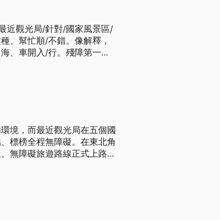
近觀光局/針對/國家風景區/
種種、幫忙順/不錯。像解釋，
、海、車開入/行。殘障第一次
銀髮族出門旅遊，最煩惱的就是不友
無障礙旅遊示範路線，從交通到
的環境，而最近觀光局在五個國
點、標榜全程無障礙。在東北角
、無障礙旅遊路線正式上路,
用沙灘車，身障人士坐上它，前