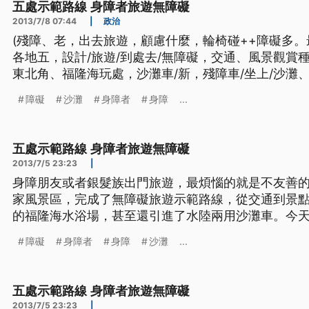
五處示範路線 身障者旅遊無障礙
2013/7/8 07:44
|
政治
(殘障、老，出去旅遊，顧慮什麼，輪椅碰++障礙多。最
各地五，設計/旅遊/到處去/無障礙，交通、風景觀賞
東北角、福隆海玩處，沙灘車/新，殘障車/坐上/沙灘
試試，玩/開心。) ========== 身障朋友或者
障礙
沙灘
身障者
身障
...
善的環境，而最近觀光局在五個國家風景區，完成了
五處示範路線 身障者旅遊無障礙
2013/7/5 23:23
|
身障朋友或者銀髮族出門旅遊，最煩惱的就是不友善
家風景區，完成了無障礙旅遊示範路線，從交通到景
的福隆海水浴場，甚至還引進了水陸兩用沙灘車。今天
初次體驗的身障朋友說,現在真的可以下海玩水了。 興奮的大聲尖叫，下半身癱瘓的
障礙
身障者
身障
沙灘
...
黃欣儀，終於也可以碰到海水，靠的就是這台水陸兩
後兩人一推一拉，
五處示範路線 身障者旅遊無障礙
2013/7/5 23:23
|