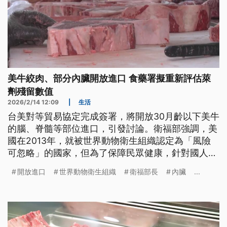
美牛絞肉、部分內臟開放進口 食藥署擬重新評估萊
劑殘留數值
2026/2/14 12:09
|
生活
台美對等貿易協定完成簽署，將開放30月齡以下美牛
的腦、脊髓等部位進口，引發討論。衛福部強調，美
國在2013年，就被世界動物衛生組織認定為「風險
可忽略」的國家，但為了保障民眾健康，針對國人較
敏感的內臟項目，依然是禁止進口。有專家認為，隨
開放進口
世界動物衛生組織
衛福部長
內臟
...
著科學進步，國際對於狂牛症已經較不擔心，不過台
灣規定相對嚴格。