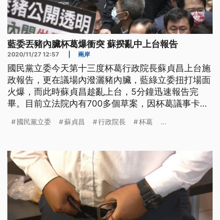
藍委丟豬內臟杯葛爆衝突 蘇揆亂中上台報告
2020/11/27 12:57
|
兩岸
國民黨立委今天第十三度杯葛行政院長蘇貞昌上台施
政報告，更在議場內潑灑豬內臟，藍綠立委扭打場面
火爆，而此時蘇貞昌趁亂上台，5分鐘迅速報告完
畢。目前立法院內有700多個草案，因杯葛議事卡
關。 「要求院會立即進行國是論壇。」立法院長游
國民黨立委
蘇貞昌
行政院長
杯葛
...
錫堃說。 喇叭鳴笛聲、口哨聲劃破議場內，國民黨
團動員齊穿黑衣議場中央，對行政院長蘇貞昌進行第
13度杯葛，噪音連番轟炸，連官員都不禁摀住耳朵。
立法院國民黨團總召林為洲表示，