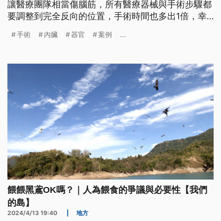
讓醫療團隊相當傷腦筋，所有醫療器械與手術步驟都
要調整到完全反向的位置，手術時間也多出1倍，幸
好手術順利，是全球首例內臟全轉位縮胃曠腸手術案
手術
內臟
器官
案例
...
例。
餵餵黑鳶OK嗎？｜人為餵食的爭議與必要性【我們
的島】
2024/4/13 19:40
|
地方