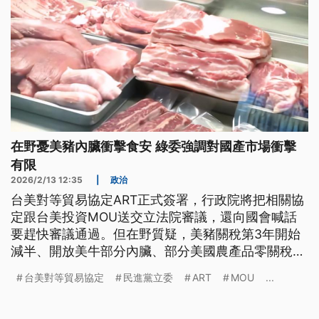
在野憂美豬內臟衝擊食安 綠委強調對國產市場衝擊
有限
2026/2/13 12:35
|
政治
台美對等貿易協定ART正式簽署，行政院將把相關協
定跟台美投資MOU送交立法院審議，還向國會喊話
要趕快審議通過。但在野質疑，美豬關稅第3年開始
減半、開放美牛部分內臟、部分美國農產品零關稅等
會衝擊國內市場。不過有民進黨立委說，像是櫻桃、
台美對等貿易協定
民進黨立委
ART
MOU
...
龍蝦等開放零關稅，民眾也受同時受惠，強調美豬對
國產市場衝擊有限。