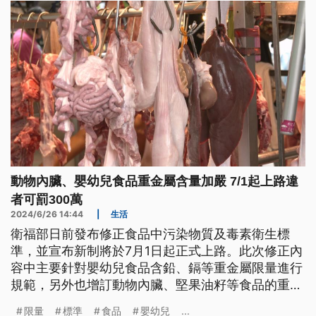
動物內臟、嬰幼兒食品重金屬含量加嚴 7/1起上路違
者可罰300萬
2024/6/26 14:44
|
生活
衛福部日前發布修正食品中污染物質及毒素衛生標
準，並宣布新制將於7月1日起正式上路。此次修正內
容中主要針對嬰幼兒食品含鉛、鎘等重金屬限量進行
規範，另外也增訂動物內臟、堅果油籽等食品的重金
屬限量。衛福部表示，7月新制上路後，市面上流通
限量
標準
食品
嬰幼兒
...