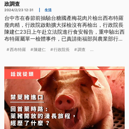
政調查
2024/2/23 12:31
|
生活
台中市在春節前抽驗台糖國產梅花肉片檢出西布特羅
瘦肉精，行政院啟動擴大採檢沒有再檢出，行政院長
陳建仁23日上午赴立法院進行食安報告，重申驗出西
布特羅屬單一檢體事件，已責請衛福部與農業部行政
調查，有立委建議應與司法調查同步進行；也有立委
西布特羅
陳建仁
行政院長
調查
...
提出質疑，肉片有溯源機制但是內臟卻沒有，恐會成
為食安漏洞，陳建仁表示可列入考量，同時允諾，食
安檢驗不合格的通報標準，將會在2個月內重訂。。