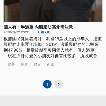
國人有一半過重 內臟脂肪高尤需注意
2020/11/22 12:22
|
社福人權
根據國民健康署統計，我國18歲以上的成年人，過重
與肥胖比率逐年增加，2019年過重與肥胖的比率來
到47.98%，相當於幾乎每兩個人就有一個人過重。
「現在胖胖可愛的小朋友好像有比較多，所以就會覺
得那以後我們家小朋友長大，在挑東西吃的時候要稍
脂肪
肥胖
體重
內臟
...
微注意一下。」、「（控制體重）會在河濱公園做一
些簡單的運動，譬如說拉拉腿、動動手、走快一
點。」民眾說道。 目前國健署認定的過重與肥胖標
準，就是體重除以身高平方得
1