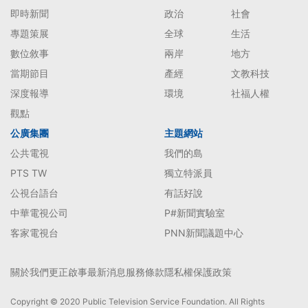
即時新聞
政治
社會
專題策展
全球
生活
數位敘事
兩岸
地方
當期節目
產經
文教科技
深度報導
環境
社福人權
觀點
公廣集團
主題網站
公共電視
我們的島
PTS TW
獨立特派員
公視台語台
有話好說
中華電視公司
P#新聞實驗室
客家電視台
PNN新聞議題中心
關於我們
更正啟事
最新消息
服務條款
隱私權保護政策
Copyright © 2020 Public Television Service Foundation. All Rights