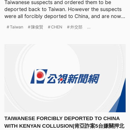
Taiwanese suspects and ordered them to be
deported back to Taiwan. However the suspects
were all forcibly deported to China, and are now
being held at a detent
Taiwan
陳俊賢
CHEN
外交部
...
TAIWANESE FORCIBLY DEPORTED TO CHINA
WITH KENYAN COLLUSION|肯亞詐案5台嫌關押北