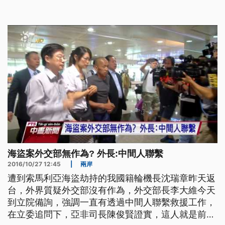
質詢外交部長李大維，卻因為衛環委員會的議事錄爭
議，國民黨召委呂玉玲一度無法前來主持會議，會議
延宕快半小時後，才順利舉行。由於我國籍輪機長沈
瑞章，在遭劫持4年半後
海盜案外交部無作為? 外長:中間人聯繫
2016/10/27 12:45
|
兩岸
遭到索馬利亞海盜劫持的我國籍輪機長沈瑞章昨天返
台，外界質疑外交部沒有作為，外交部長李大維今天
到立院備詢，強調一直有透過中間人聯繫救援工作，
在立委追問下，亞非司長陳俊賢證實，這人就是前立