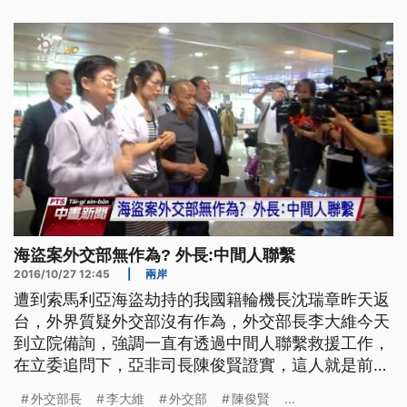
陳俊賢面對媒體，只願意回應奈及利亞辦事處搬遷問
題，對人事異動三緘其口。 ==外交部亞非司長 陳俊
賢 vs. 記者
海盜案外交部無作為? 外長:中間人聯繫
2016/10/27 12:45
|
兩岸
遭到索馬利亞海盜劫持的我國籍輪機長沈瑞章昨天返
台，外界質疑外交部沒有作為，外交部長李大維今天
到立院備詢，強調一直有透過中間人聯繫救援工作，
在立委追問下，亞非司長陳俊賢證實，這人就是前立
委蔡正元任的辦公室主任。 立院外交委員會今天要
外交部長
李大維
外交部
陳俊賢
...