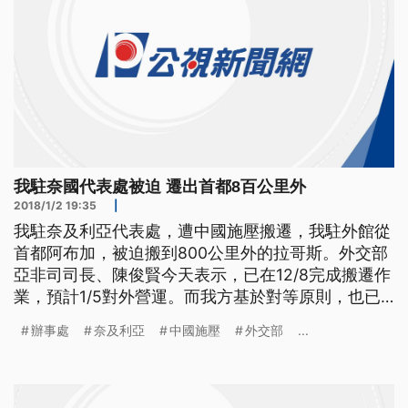
我駐奈國代表處被迫 遷出首都8百公里外
2018/1/2 19:35
|
我駐奈及利亞代表處，遭中國施壓搬遷，我駐外館從
首都阿布加，被迫搬到800公里外的拉哥斯。外交部
亞非司司長、陳俊賢今天表示，已在12/8完成搬遷作
業，預計1/5對外營運。而我方基於對等原則，也已
正式照會奈國駐台辦事處，搬離台北市。至於中國以
辦事處
奈及利亞
中國施壓
外交部
...
旅遊禁令、施壓我友邦帛琉與我斷交，已被帛琉總統
拒絕。 中國施壓阻撓我外交處境，日前我駐奈及利
亞經貿辦事處，遭到警力封閉並且要求搬遷，我駐外
館已在去年12月