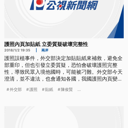
護照內頁加貼紙 立委質疑破壞完整性
2018/1/2 19:35
|
兩岸
護照誤植事件，外交部決定加貼貼紙來補救，避免全
部重印，但也引發立委質疑，恐怕會破壞護照完整
性，導致民眾入境他國時，可能被刁難。外交部今天
澄清，並不違法，也會通知各國，我國護照內頁變更
事宜。 護照誤植事件，外交部火速懲處前後任領務
外交部
護照
貼紙
陳俊賢
...
局長，傳出將由外交部亞非司司長陳俊賢接任，人事
令更已送到行政院簽核，今天陳俊賢面對媒體，只願
意回應奈及利亞辦事處搬遷問題，對人事異動三緘其
口。 ==外交部亞非