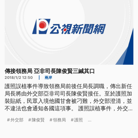
傳接領務局 亞非司長陳俊賢三緘其口
2018/1/2 12:50
|
兩岸
護照誤植事件導致領務局前後任局長調職，傳出新任
局長將由外交部亞非司司長陳俊賢接任。至於護照加
裝貼紙，民眾入境他國甘會被刁難，外交部澄清，並
不違法也會通知各國這項事。 護照誤植事件，外交
部火速懲處前後任領務局長，傳出將由外交部亞非司
外交部
陳俊賢
領務局
護照
...
司長陳俊賢接任，人事令更已送到行政院簽核，今天
陳俊賢面對媒體，只願意回應奈及利亞辦事處搬遷問
題，對人事異動三緘其口。 ==外交部亞非司長 陳俊