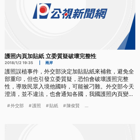
護照內頁加貼紙 立委質疑破壞完整性
2018/1/2 19:35
|
兩岸
護照誤植事件，外交部決定加貼貼紙來補救，避免全
部重印，但也引發立委質疑，恐怕會破壞護照完整
性，導致民眾入境他國時，可能被刁難。外交部今天
澄清，並不違法，也會通知各國，我國護照內頁變更
事宜。 護照誤植事件，外交部火速懲處前後任領務
外交部
護照
貼紙
陳俊賢
...
局長，傳出將由外交部亞非司司長陳俊賢接任，人事
令更已送到行政院簽核，今天陳俊賢面對媒體，只願
意回應奈及利亞辦事處搬遷問題，對人事異動三緘其
口。 ==外交部亞非