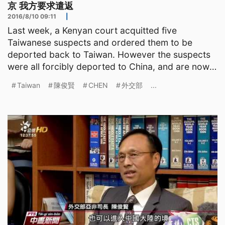
京 我方要求遣返
2016/8/10 09:11
|
Last week, a Kenyan court acquitted five
Taiwanese suspects and ordered them to be
deported back to Taiwan. However the suspects
were all forcibly deported to China, and are now
being held at a detent
Taiwan
陳俊賢
CHEN
外交部
...