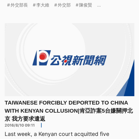
委蔡正元任的辦公室主任。 立院外交委員會今天要
外交部長
李大維
外交部
陳俊賢
...
質詢外交部長李大維，卻因為衛環委員會的議事錄爭
議，國民黨召委呂玉玲一度無法前來主持會議，會議
延宕快半小時後，才順利舉行。由於我國籍輪機長沈
瑞章，在遭劫持4年半後
TAIWANESE FORCIBLY DEPORTED TO CHINA
WITH KENYAN COLLUSION|肯亞詐案5台嫌關押北
京 我方要求遣返
2016/8/10 09:11
|
Last week, a Kenyan court acquitted five