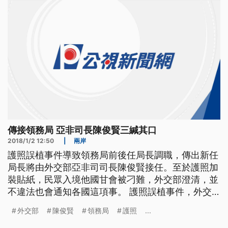
賢 vs. 記者
傳接領務局 亞非司長陳俊賢三緘其口
2018/1/2 12:50
|
兩岸
護照誤植事件導致領務局前後任局長調職，傳出新任
局長將由外交部亞非司司長陳俊賢接任。至於護照加
裝貼紙，民眾入境他國甘會被刁難，外交部澄清，並
不違法也會通知各國這項事。 護照誤植事件，外交
部火速懲處前後任領務局長，傳出將由外交部亞非司
外交部
陳俊賢
領務局
護照
...
司長陳俊賢接任，人事令更已送到行政院簽核，今天