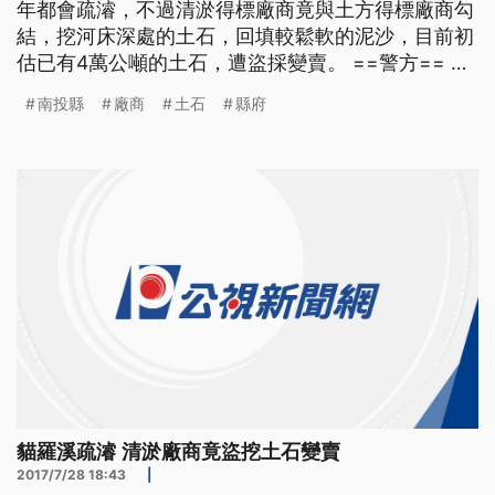
年都會疏濬，不過清淤得標廠商竟與土方得標廠商勾
結，挖河床深處的土石，回填較鬆軟的泥沙，目前初
估已有4萬公噸的土石，遭盜採變賣。 ==警方== 都
挖下面 下面有砂石 警方在貓羅溪旁以長鏡頭仔細蒐
南投縣
廠商
土石
縣府
證，國道三號連接台76線八卦山隧道的中興系統匝道
下方，正在進行疏濬工程，不過怪手正在挖的，並不
是縣府標案中規定的泥沙，而價格高出數倍的級配土
石。
貓羅溪疏濬 清淤廠商竟盜挖土石變賣
2017/7/28 18:43
|