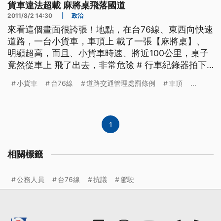
貨車違法超載 麻將桌飛落國道
2011/8/2 14:30
|
政治
來看這個畫面很誇張！地點，在台76線、東西向快速
道路，一台小貨車，車頂上 載了一張【麻將桌】、
明顯超高，而且、小貨車時速、將近100公里，桌子
竟然從車上 飛了出去，非常危險 # 行車紀錄器拍下
車主在行經台76線 快速道路的時候 前面一台藍色小
小貨車
台76線
道路交通管理處罰條例
車頂
...
轎車 車子越開越快 時速逼近100公里 下一秒 車上的
一張桌子 居然飛起來 往旁邊的高架橋掉落 放慢動作
再看一次 桌子就像一片風箏
1
相關標籤
公務人員
台76線
抗議
駕駛