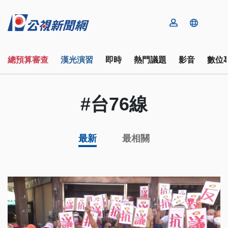
總預算審查
漢光演習
即時
熱門議題
影音
數位
#台76線
最新
最相關