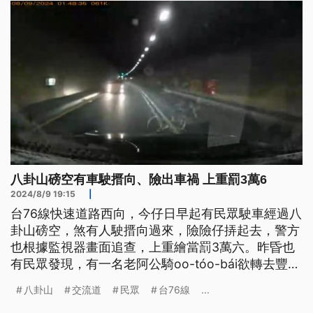
八卦山磅空有車駛搢向、險出車禍 上重罰3萬6
2024/8/9 19:15
|
台76線快速道路西向，今仔日早起有民眾駛車經過八
卦山磅空，煞有人駛搢向過來，險險仔挵起去，警方
也根據監視器畫面追查，上重繪當罰3萬六。昨昏也
有民眾發現，有一名老阿公騎oo-tóo-bái欲轉去豐
原，煞騎起去王田交流道，佳哉予民眾閘落來。
八卦山
交流道
民眾
台76線
...
（這條新聞標題、前言是臺語文。）