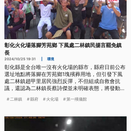
彰化火化場落腳芳苑鄉 下風處二林鎮民揚言罷免鎮
長
2024/10/25 19:31
|
環境
彰化縣是全台唯一沒有火化場的縣市，縣府日前公布
選址地點將落腳在芳苑鄉1塊殯葬用地，但引發下風
處二林鎮趙甲里居民強烈反彈，不但組成自救會抗
議，還認為二林鎮長蔡詩傑並未明確表態，將發動罷
免。蔡詩傑說尊重民眾的權益；縣府則說會舉辦說明
二林鎮
縣府
火化場
第一殯儀館
會，規劃完整回饋機制來爭取支持。