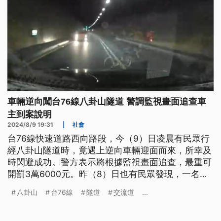
車輛逆向闖台76線八卦山隧道 警調監視畫面追查車
主到案說明
2024/8/9 19:31
|
社會
台76線快速道路西向路段，今（9）日凌晨有民眾行
經八卦山隧道時，竟遇上逆向車輛迎面而來，所幸及
時閃避成功。警方表示將根據監視畫面追查，最重可
開罰3萬6000元。昨（8）日也有民眾發現，一名老
先生要騎車返回台中豐原時誤闖國道1號王田交流
八卦山
台76線
隧道
交流道
...
道，所幸被熱心駕駛及時攔下。