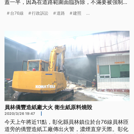
蓋一半，因為在道路範圍面臨拆除，不滿要被強制徵
收為道路。而公路總局表示，建物興建前，已經告知
台76線
行政訴訟
道路
建照
...
是在道路用地範圍內，也希望和所有權人溝通，取得
共識。
員林僑豐造紙廠大火 衛生紙原料燒毀
2020/3/26 19:47
|
今天上午將近11點，彰化縣員林鎮位於台76線員林匝
道旁的僑豐造紙工廠傳出火警，濃煙直穿天際。彰化