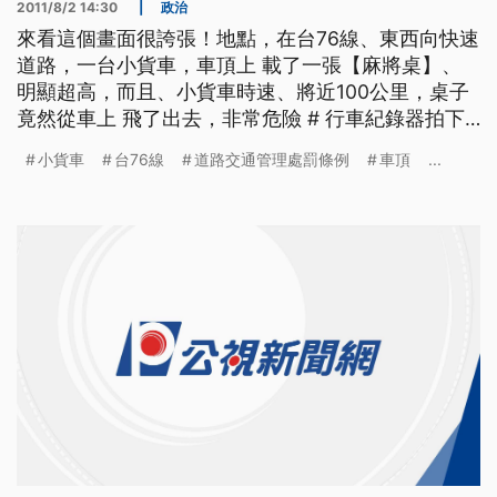
2011/8/2 14:30
|
政治
來看這個畫面很誇張！地點，在台76線、東西向快速
道路，一台小貨車，車頂上 載了一張【麻將桌】、
明顯超高，而且、小貨車時速、將近100公里，桌子
竟然從車上 飛了出去，非常危險 # 行車紀錄器拍下
車主在行經台76線 快速道路的時候 前面一台藍色小
小貨車
台76線
道路交通管理處罰條例
車頂
...
轎車 車子越開越快 時速逼近100公里 下一秒 車上的
一張桌子 居然飛起來 往旁邊的高架橋掉落 放慢動作
再看一次 桌子就像一片風箏