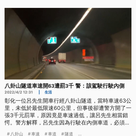
八卦山隧道車速開63遭罰3千 警：該駕駛行駛內側
2022/4/2 12:31
|
生活
彰化一位呂先生開車行經八卦山隧道，當時車速63公
里，未低於最低限速60公里，但事後卻遭警方開了一
張3千元罰單，原因竟是車速過低，讓呂先生相當錯
愕。警方解釋，呂先生因為行駛在內側車道，必須維
持最高限速行駛，車速少於最高限速10公里就會觸
八卦山
車速
車道
隧道
...