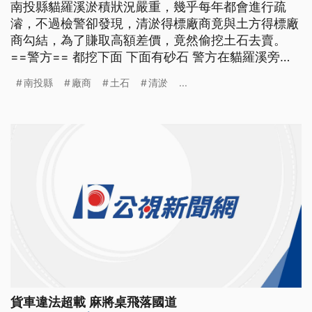
南投縣貓羅溪淤積狀況嚴重，幾乎每年都會進行疏
濬，不過檢警卻發現，清淤得標廠商竟與土方得標廠
商勾結，為了賺取高額差價，竟然偷挖土石去賣。
==警方== 都挖下面 下面有砂石 警方在貓羅溪旁以
長鏡頭仔細蒐證，國道三號連接台76線八卦山隧道的
南投縣
廠商
土石
清淤
...
中興系統匝道下方，正在進行疏濬工程，不過怪手正
在挖的，並不是縣府標案中規定的泥沙，而價格高出
數倍的級配土石。 ==南投縣刑大副大隊長 江威興==
貨車違法超載 麻將桌飛落國道