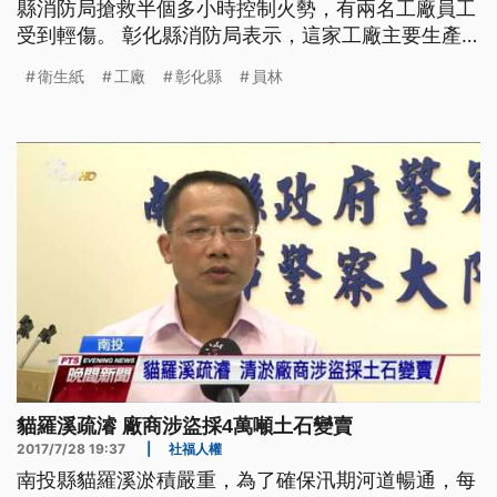
縣消防局搶救半個多小時控制火勢，有兩名工廠員工
受到輕傷。 彰化縣消防局表示，這家工廠主要生產
衛生紙，所以工廠內部堆放大量易燃的原料，整個工
衛生紙
工廠
彰化縣
員林
廠約400平方公尺都陷入火海。衛生紙工廠業者表
示，因應目前不少民眾搶購衛生紙，所以工廠正在趕
工。這個廠區是進行打漿工作，每個月都要生產4、5
百噸紙漿，如今只能全部停工
貓羅溪疏濬 廠商涉盜採4萬噸土石變賣
2017/7/28 19:37
|
社福人權
南投縣貓羅溪淤積嚴重，為了確保汛期河道暢通，每