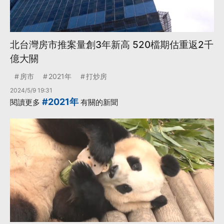
北台灣房市推案量創3年新高 520檔期估重返2千
億大關
房市
2021年
打炒房
2024/5/9 19:31
#2021年
閱讀更多
有關的新聞