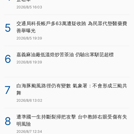
2026/8/5 16:03
交通局科長帳戶多63萬遭疑收賄 為民眾代墊醫藥費
5
善舉曝光
2026/8/5 19:39
嘉義麻油廠低溫焙炒苦茶油 仍驗出苯駢芘超標
6
2026/8/6 19:39
白海豚颱風路徑仍有變數 氣象署：不會形成三颱共
7
舞
2026/8/6 13:02
遭準國一生持斷裂掃把攻擊 台中教師右眼受傷有失
8
明風險
2026/8/7 12:34