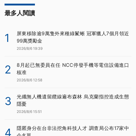
最多人閱讀
屏東移除逾9萬隻外來種綠鬣蜥 冠軍獵人7個月領近
1
99萬獎勵金
2026/8/6 19:39
8月起已無委員在任 NCC停發手機等電信設備進口
2
核准
2026/8/6 12:58
光纖無人機遺留纜線遍布森林 烏克蘭指控造成生態
3
隱憂
2026/8/6 15:51
隱匿身分在台非法挖角科技人才 調查局公布17家中
4
企名單