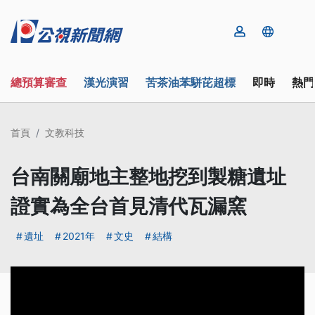
總預算審查
漢光演習
苦茶油苯駢芘超標
即時
熱門
首頁
文教科技
台南關廟地主整地挖到製糖遺址
證實為全台首見清代瓦漏窯
遺址
2021年
文史
結構