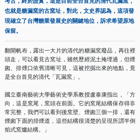
考古，終於證實，這是目前全台首見的清代瓦漏窯，
也就是糖漏窯的古窯址，對此，文史界認為，這項發
現確立了台灣糖業發展史的關鍵地位，訴求希望原地
保留。
翻開帆布，露出一大片的清代的糖漏窯廢品，再往裡
頭走，可以看見古窯址，雖然歷經泥土掩埋過，但煙
囪、排煙口依舊清晰可見，這被挖掘出來的地點，竟
是全台首見的清代「瓦漏窯」。
國立臺南藝術大學藝術史學系教授盧泰康指出，「方
向，這是窯尾，窯頭在前面。它的窯尾結構保存得非
常完整，我們可以看到後窯壁、煙囪三個一排，還有
煙囪下面的排煙道，這些結構很清楚的呈現所謂半倒
焰式窯爐結構。」