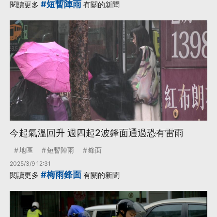
#短暫陣雨
閱讀更多
有關的新聞
更多...
今起氣溫回升 週四起2波鋒面通過恐有雷雨
地區
短暫陣雨
鋒面
2025/3/9 12:31
#梅雨鋒面
閱讀更多
有關的新聞