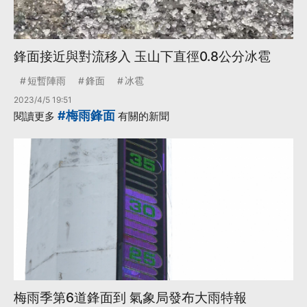
鋒面接近與對流移入 玉山下直徑0.8公分冰雹
短暫陣雨
鋒面
冰雹
2023/4/5 19:51
#梅雨鋒面
閱讀更多
有關的新聞
梅雨季第6道鋒面到 氣象局發布大雨特報