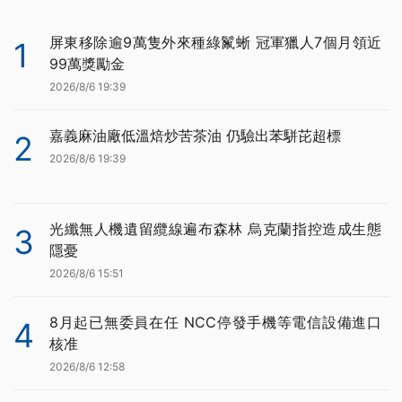
屏東移除逾9萬隻外來種綠鬣蜥 冠軍獵人7個月領近
1
99萬獎勵金
2026/8/6 19:39
嘉義麻油廠低溫焙炒苦茶油 仍驗出苯駢芘超標
2
2026/8/6 19:39
光纖無人機遺留纜線遍布森林 烏克蘭指控造成生態
3
隱憂
2026/8/6 15:51
8月起已無委員在任 NCC停發手機等電信設備進口
4
核准
2026/8/6 12:58