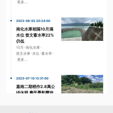
更多...
2023-08-02 20:24:00
南化水庫相隔10月滿
水位 曾文蓄水率22%
仍低
·
·
10月
南化水庫
·
·
·
曾文水庫
水位
蓄水率
更多...
2023-07-10 13:31:00
嘉南二期稻作2.8萬公
頃休耕 農民憂影響地
力恢復
·
·
·
二期稻作
嘉南
影響
·
·
烏山頭水庫
農民