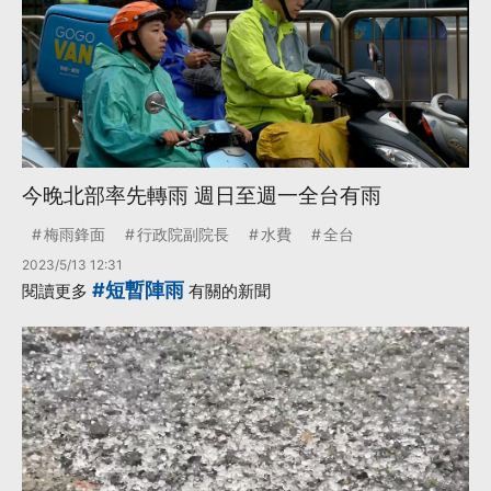
今晚北部率先轉雨 週日至週一全台有雨
梅雨鋒面
行政院副院長
水費
全台
2023/5/13 12:31
#短暫陣雨
閱讀更多
有關的新聞