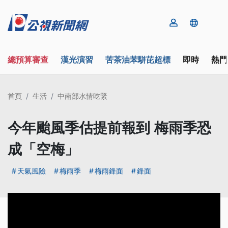
總預算審查
漢光演習
苦茶油苯駢芘超標
即時
熱門
首頁
生活
中南部水情吃緊
今年颱風季估提前報到 梅雨季恐
成「空梅」
天氣風險
梅雨季
梅雨鋒面
鋒面