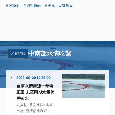
強降雨
短暫陣雨
颱風
氣象局
中南部水情吃緊
相關議題
2023-08-29 12:56:00
台南水情睽違一年轉
正常 未至同期水量仍
需節水
·
·
·
副局長
曾文水庫
水庫
·
·
水情
經濟部水利署