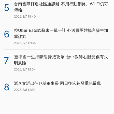
台南團隊打造社區通訊鏈 不用行動網路、Wi-Fi仍可
5
傳輸
2026/8/7 19:40
控Uber Eats給薪未一單一計 外送員團體揚言提告加
6
重詐欺
2026/8/7 12:35
遭準國一生持斷裂掃把攻擊 台中教師右眼受傷有失
7
明風險
2026/8/7 12:34
派李文詳出任兆基董事長 兩日後宏碁發重訊辭職
8
2026/8/8 12:10