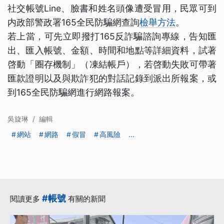
社交帳號Line、臉書和姓名頭像遭受冒用，民眾可到
内政部警政署165全民防騙網查詢
檢舉方法
。
若上當，可先立即撥打165反詐騙諮詢專線，告知匯
出、匯入帳號、金額、時間和地點等詳細資料，試著
啓動「圈存機制」（凍結帳戶），若啓動失敗可帶著
匯款證明以及與欺詐犯的對話記錄到派出所報案，或
到165全民防騙網進行網路報案。
吳旋琳
/
編輯
網站
網路
假冒
高風險
...
#帳號
閱讀更多
有關的新聞