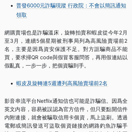
普發6000元詐騙現蹤 行政院：不會以簡訊通知
領取
網購賣場也是詐騙溫床，旋轉拍賣和蝦皮從今年2月
至3月，連續5個星期被刑事局列為高風險賣場前2
名，主要是因爲資安保護不足。對方誆騙商品不能
買，要求掃QR code與假冒客服問答，再用假連結以
假亂真，一步一步，把個資騙到手。
蝦皮及旋轉連5週遭列高風險賣場前2名
影音串流平台Netflix通知信也可能是詐騙信。因爲全
英文内容，容易被誤認為官方信件，但只要點開信件
内附連接，就會被騙取信用卡個資，馬上盜刷。透過
電郵或簡訊發送可盜取個資鏈接的網路釣魚詐騙手