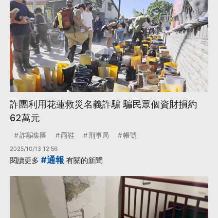
詐團利用花蓮救災名義詐騙 騙民眾個資財損約
62萬元
詐騙集團
雨鞋
刑事局
帳號
2025/10/13 12:56
#通報
閱讀更多
有關的新聞