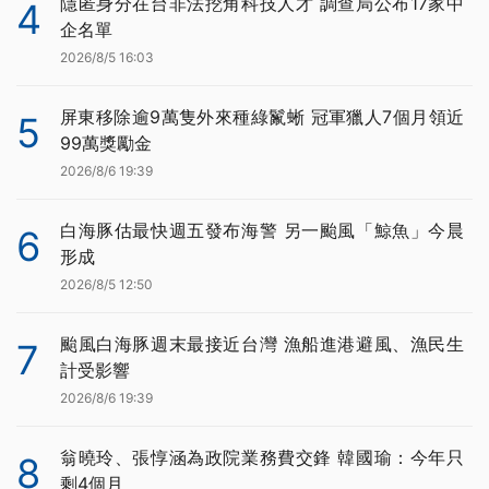
隱匿身分在台非法挖角科技人才 調查局公布17家中
4
企名單
2026/8/5 16:03
屏東移除逾9萬隻外來種綠鬣蜥 冠軍獵人7個月領近
5
99萬獎勵金
2026/8/6 19:39
白海豚估最快週五發布海警 另一颱風「鯨魚」今晨
6
形成
2026/8/5 12:50
颱風白海豚週末最接近台灣 漁船進港避風、漁民生
7
計受影響
2026/8/6 19:39
翁曉玲、張惇涵為政院業務費交鋒 韓國瑜：今年只
8
剩4個月