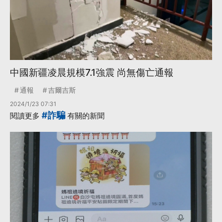
中國新疆凌晨規模7.1強震 尚無傷亡通報
通報
吉爾吉斯
2024/1/23 07:31
#詐騙
閱讀更多
有關的新聞