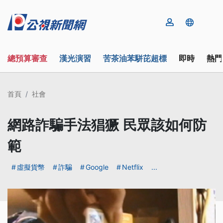
總預算審查
漢光演習
苦茶油苯駢芘超標
即時
熱門
首頁
社會
網路詐騙手法猖獗 民眾該如何防
範
虛擬貨幣
詐騙
Google
Netflix
...