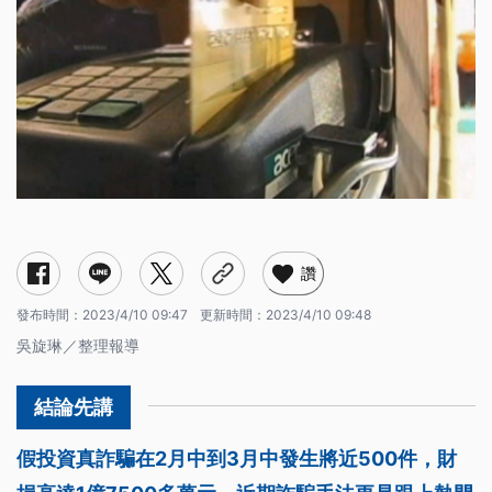
普發六千的詐騙手法有哪些？
虛擬貨幣遭不法之徒濫用？
詐騙老招有新的説法？
民眾要如何防範？
遭受身份冒用可以怎麼做？
讚
發布時間：
2023/4/10 09:47
更新時間：
2023/4/10 09:48
吳旋琳／整理報導
假投資真詐騙在2月中到3月中發生將近500件，財