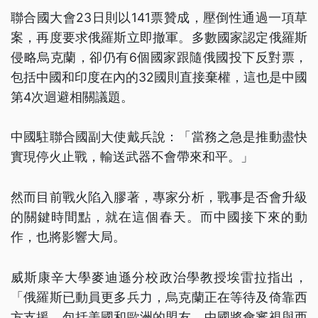
聯合國大會23日則以141票贊成，壓倒性通過一項草
案，再度要求俄羅斯立即撤軍。多數國家認定俄羅斯
侵略烏克蘭，卻仍有6個國家跟隨俄國投下反對票，
包括中國和印度在內的32國則直接棄權，這也是中國
第4次迴避相關議題。
中國駐聯合國副大使戴兵說：「當務之急是推動盡快
實現停火止戰，輸送武器不會帶來和平。」
然而目前戰火陷入膠著，專家分析，戰事是否會升級
的關鍵時間點，就在這個春天。而中國接下來的動
作，也將影響大局。
威斯康辛大學麥迪遜分校政治學教授埃雷拉指出，
「俄羅斯已動員更多兵力，烏克蘭正在等待及倚靠西
方支援，包括美國和歐洲的盟友。中國將會審視與西