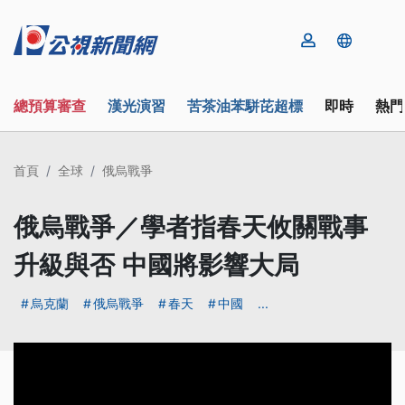
總預算審查
漢光演習
苦茶油苯駢芘超標
即時
熱門
首頁
全球
俄烏戰爭
俄烏戰爭／學者指春天攸關戰事
升級與否 中國將影響大局
烏克蘭
俄烏戰爭
春天
中國
...