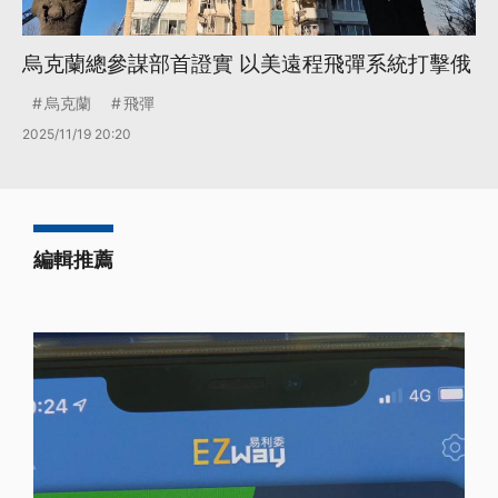
烏克蘭總參謀部首證實 以美遠程飛彈系統打擊俄
烏克蘭
飛彈
2025/11/19 20:20
編輯推薦