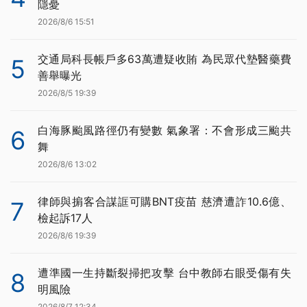
隱憂
2026/8/6 15:51
交通局科長帳戶多63萬遭疑收賄 為民眾代墊醫藥費
5
善舉曝光
2026/8/5 19:39
白海豚颱風路徑仍有變數 氣象署：不會形成三颱共
6
舞
2026/8/6 13:02
律師與掮客合謀誆可購BNT疫苗 慈濟遭詐10.6億、
7
檢起訴17人
2026/8/6 19:39
遭準國一生持斷裂掃把攻擊 台中教師右眼受傷有失
8
明風險
2026/8/7 12:34