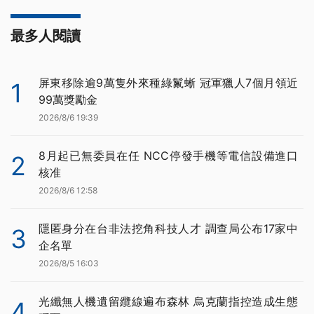
最多人閱讀
屏東移除逾9萬隻外來種綠鬣蜥 冠軍獵人7個月領近
1
99萬獎勵金
2026/8/6 19:39
8月起已無委員在任 NCC停發手機等電信設備進口
2
核准
2026/8/6 12:58
隱匿身分在台非法挖角科技人才 調查局公布17家中
3
企名單
2026/8/5 16:03
光纖無人機遺留纜線遍布森林 烏克蘭指控造成生態
4