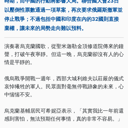
時期，而中國的行動將影響大局。聯合國大會23日
以壓倒性票數通過一項草案，再次要求俄羅斯撤軍並
停止戰爭；不過包括中國和印度在內的32國則直接
棄權，讓未來的局勢走向難以預料。
演奏著烏克蘭國歌，從聖米迦勒金頂修道院傳來的鐘
聲，打破午夜寧靜。但這一晚，烏克蘭卻沒有人的心
情是平靜的。
俄烏戰爭開戰一週年，西部大城利維夫以莊嚴的儀式
哀悼犧牲的軍人。民眾面對毫無停戰跡象的未來，心
中惴惴不安。
烏克蘭基輔居民可希妮亞表示，「其實我比一年前還
感到害怕，無法預期任何事情，真的非常不容易。」