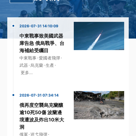
2026-07-31 14:10:09
中東戰事致美國武器
庫告急 俄烏戰爭、台
海補給受矚目
·
·
中東戰事
愛國者飛彈
·
·
·
武器
烏克蘭
生產
更多...
2026-07-31 07:34:14
俄再度空襲烏克蘭釀
逾10死50傷 波蘭邊
境遭波及炸出10米大
洞
·
·
俄軍
巡弋飛彈