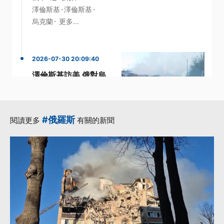
·
·
澤倫斯基
澤倫斯基
·
烏克蘭
更多...
2026-07-30 20:09:40
澤倫斯基訪美 俄對烏
發動空襲釀13死
·
·
巡弋飛彈
澤倫斯基
·
·
澤倫斯基
空襲
波蘭
#俄羅斯
閱讀更多
有關的新聞