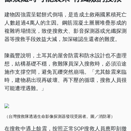
建物因強震呈鬆餅式倒塌，是造成土敘兩國累積死亡
人數超過4萬人的主因。鋼筋混凝土層層堆疊形成的
複雜坍塌情況，致使搜救犬、影音探測器或光纖探測
器等搜救手段效益大減，加深確認生還者的難度。
陳義豐說明，土耳其的屋舍防震和防水設計也不盡理
想，結構基礎不穩，救難隊員深入搜救時，必須沿途
施作支撐空間，避免瓦礫突然崩塌。「尤其餘震來臨
時，建物易出現再破壞、再下壓的循環，搜救人員很
可能遭埋遇難。」
（台灣搜救隊透過生命影像探測器發現受困者。圖／消防署）
在搜救中遇上餘震，按照正常SOP搜救人員應即刻撤