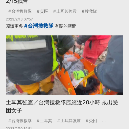
2/15抵台
台灣搜救隊
災區
土耳其強震
搜救隊
2023/2/13 07:57
#台灣搜救隊
閱讀更多
有關的新聞
土耳其強震／台灣搜救隊歷經近20小時 救出受
困女子
台灣搜救隊
土耳其
土耳其強震
受困
...
2023/2/10 19:51