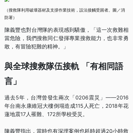
（搜救隊利用破壞器材及支撐作業技術，設法接觸受困者。圖／消
防署）
陳義豐也對台灣隊的表現感到驕傲，「這一次救難相
當危險，我們搜救同仁發揮專業搜救能力，也非常勇
敢，有冒險犯難的精神。」
與全球搜救隊伍接軌 「有相同語
言」
過去5年，台灣曾發生兩次「0206震災」——2016
年台南永康維冠大樓倒塌造成115人死亡，2018年花
蓮地震17人罹難、172所學校受災。
陳義豐指出，當時也有深埋案例也耗時超過20小時救