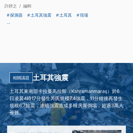
許靜之
/
編輯
探測器
土耳其強震
土耳其
現場
...
土耳其強震
相關議題
土耳其東南部卡拉曼馬拉斯（Kahramanmaraş）於6
日凌晨4時17分發生芮氏規模7.4強震，11分鐘後再發生
規模6.7餘震，連續強震造成多幢房屋倒塌，超過3萬人
罹難。