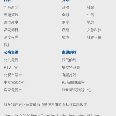
即時新聞
政治
社會
專題策展
全球
生活
數位敘事
兩岸
地方
當期節目
產經
文教科技
深度報導
環境
社福人權
觀點
公廣集團
主題網站
公共電視
我們的島
PTS TW
獨立特派員
公視台語台
有話好說
中華電視公司
P#新聞實驗室
客家電視台
PNN新聞議題中心
關於我們
更正啟事
最新消息
服務條款
隱私權保護政策
Copyright © 2020 Public Television Service Foundation. All Rights