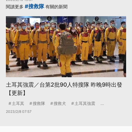
#搜救隊
閱讀更多
有關的新聞
土耳其強震／台第2批90人特搜隊 昨晚9時出發
【更新】
土耳其
搜救隊
搜救犬
土耳其強震
...
2023/2/8 07:57