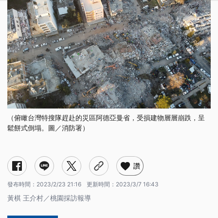
（俯瞰台灣特搜隊趕赴的災區阿德亞曼省，受損建物層層崩跌，呈
鬆餅式倒塌。圖／消防署）
人到裝備未到 救災之前出考題
低溫生火取暖 憂受困者失溫
鬆餅式倒塌 增搜救難度
餘震隨時可能襲來 有風險的搜救
與全球搜救隊伍接軌 「有相同語言」
土耳其強震
讚
發布時間：
2023/2/23 21:16
更新時間：
2023/3/7 16:43
黃棋 王介村／桃園採訪報導