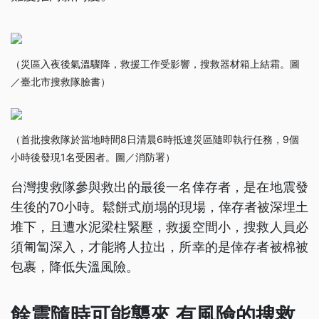
（災區入夜後氣溫驟降，救援工作受影響，搜救器材箱上結霜。圖
／臺北市搜救隊臉書）
（首批搜救隊於當地時間8日清晨6時抵達災區隨即執行任務，9個
小時後發現1名受困者。圖／消防署）
台灣搜救隊參與救出的最後一名倖存者，是在地震發
生後的70小時。鬆餅式崩塌的現場，倖存者被深埋土
堆下，且遭水泥梁柱緊壓，救援空間小，搜救人員必
須匍匐深入，才能將人拉出，所幸的是倖存者被棉被
包裹，降低失溫風險。
餘震隨時可能襲來 有風險的搜救