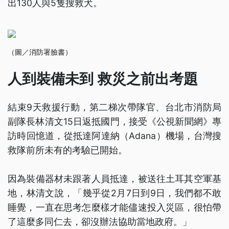
出130人與5隻搜救犬。
（圖／消防署臉書）
人到裝備未到 救災之前出考題
結束9天救援行動，第二梯次帶隊官、台北市消防局
副隊長林清文15日返抵國門，接受《公視新聞網》專
訪時回憶道，從抵達阿達納（Adana）機場，台灣搜
救隊前所未有的考驗已開始。
因為裝備器材未跟著人員抵達，被送往土耳其空軍基
地，林清文說，「幾乎從2月7日到9日，我們都不敢
睡覺，一直在思考怎麼樣才能儘速投入災區，很怕帶
了這麼多同仁去，卻沒辦法協助當地政府。」