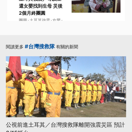
還女嬰找到生母 災後
2個月終團圓
·
·
·
團圓
土耳其強震
女嬰
·
·
安卡拉
生還
更多...
#台灣搜救隊
閱讀更多
有關的新聞
公視前進土耳其／台灣搜救隊離開強震災區 預計