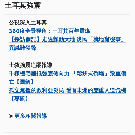
土耳其強震
公視深入土耳其
360度全景視角：土耳其百年震殤
【採訪側記】走過顫動大地 災民「就地辦後事」
異議難發聲
土敘強震追蹤報導
千棟樓宅難抵強震側向力 「鬆餅式倒塌」致重傷
亡【圖解】
孤立無援的敘利亞災民 隱而未爆的雙重人道危機
【專題】
➤
更多相關報導