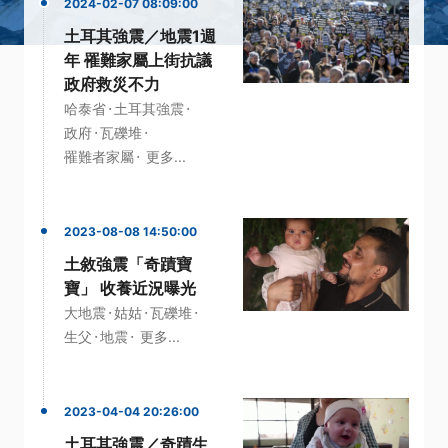
2024-02-07 08:09:00
土耳其強震／地震1週
年 罹難家屬上街抗議
政府救災不力
·
·
哈泰省
土耳其強震
·
·
政府
瓦礫堆
·
罹難者家屬
更多...
2023-08-08 14:50:00
土敘強震「奇蹟寶
寶」 收養近況曝光
·
·
·
大地震
姑姑
瓦礫堆
·
·
生父
地震
更多...
2023-04-04 20:26:00
土耳其強震／奇蹟生