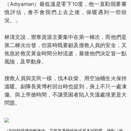
（Adıyaman）最低溫是零下10度，他一直勸我要審
慎評估，會不會我們上去之後，保暖遇到一些狀
況。」
林清文說，禦寒資源主要集中在第一梯次，而他們是
第二梯次出發，但當時既要顧及搜救人員的安全，又
焦急於救災黃金時間分秒流逝，最後他們決定冒一點
風險，及早動身。
搜救人員與災民一樣，伐木砍柴、用空油桶生火保持
溫暖。副隊長黃博村回台時也提到，身上不只一處凍
傷。與上帝搶時間，不讓受困者陷入失溫處境更是大
問題。
（在臨時搭建的帳篷內，災民靠著燒紙板或是木頭取暖。攝影／林