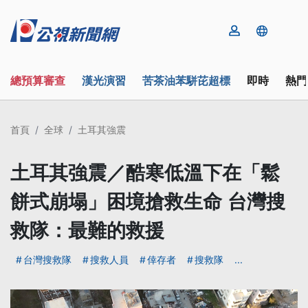
總預算審查
漢光演習
苦茶油苯駢芘超標
即時
熱門
首頁
全球
土耳其強震
土耳其強震／酷寒低溫下在「鬆
餅式崩塌」困境搶救生命 台灣搜
救隊：最難的救援
台灣搜救隊
搜救人員
倖存者
搜救隊
...