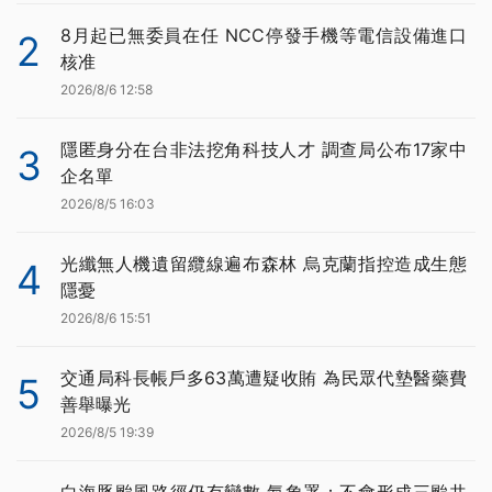
8月起已無委員在任 NCC停發手機等電信設備進口
2
核准
2026/8/6 12:58
隱匿身分在台非法挖角科技人才 調查局公布17家中
3
企名單
2026/8/5 16:03
光纖無人機遺留纜線遍布森林 烏克蘭指控造成生態
4
隱憂
2026/8/6 15:51
交通局科長帳戶多63萬遭疑收賄 為民眾代墊醫藥費
5
善舉曝光
2026/8/5 19:39
白海豚颱風路徑仍有變數 氣象署：不會形成三颱共