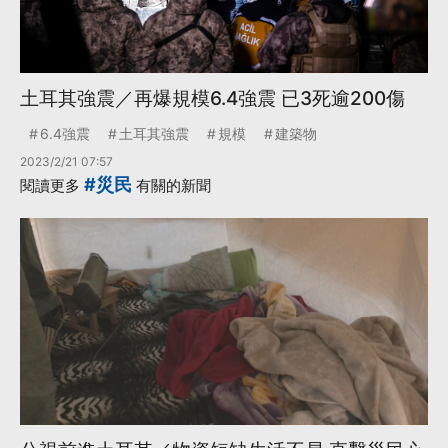
土耳其強震／再爆規模6.4強震 已3死逾200傷
6.4強震
土耳其強震
規模
建築物
2023/2/21 07:57
#災民
閱讀更多
有關的新聞