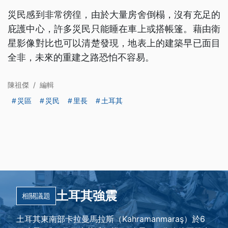
災民感到非常徬徨，由於大量房舍倒榻，沒有充足的
庇護中心，許多災民只能睡在車上或搭帳篷。藉由衛
星影像對比也可以清楚發現，地表上的建築早已面目
全非，未來的重建之路恐怕不容易。
陳祖傑
/
編輯
災區
災民
里長
土耳其
土耳其強震
相關議題
土耳其東南部卡拉曼馬拉斯（Kahramanmaraş）於6