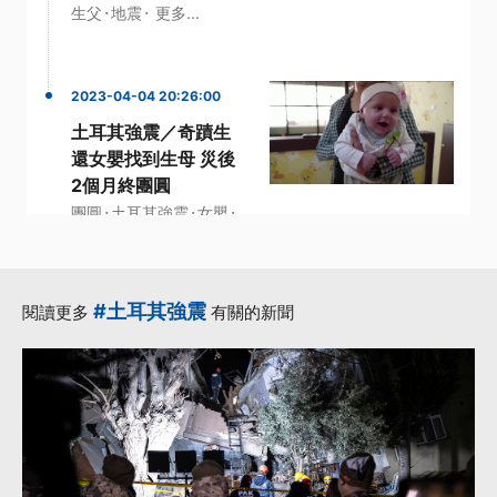
·
·
生父
地震
更多...
2023-04-04 20:26:00
土耳其強震／奇蹟生
還女嬰找到生母 災後
2個月終團圓
·
·
·
團圓
土耳其強震
女嬰
·
·
安卡拉
生還
更多...
#土耳其強震
閱讀更多
有關的新聞