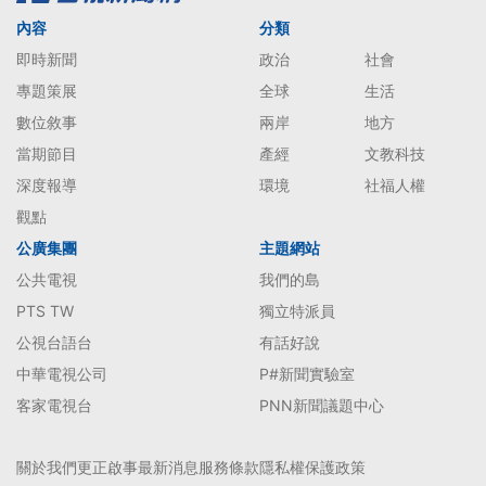
內容
分類
即時新聞
政治
社會
專題策展
全球
生活
數位敘事
兩岸
地方
當期節目
產經
文教科技
深度報導
環境
社福人權
觀點
公廣集團
主題網站
公共電視
我們的島
PTS TW
獨立特派員
公視台語台
有話好說
中華電視公司
P#新聞實驗室
客家電視台
PNN新聞議題中心
關於我們
更正啟事
最新消息
服務條款
隱私權保護政策