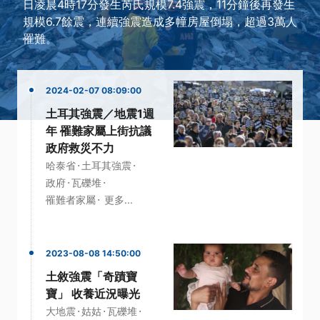
日凌晨4時17分發生芮氏規模7.4強震，11分鐘後再發生
規模6.7餘震，連續強震造成多幢房屋倒塌，超過3萬人
罹難。
2024-02-07 08:09:00
土耳其強震／地震1週
年 罹難家屬上街抗議
政府救災不力
·
·
哈泰省
土耳其強震
·
·
政府
瓦礫堆
·
罹難者家屬
更多...
2023-08-08 14:50:00
土敘強震「奇蹟寶
寶」 收養近況曝光
·
·
·
大地震
姑姑
瓦礫堆