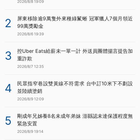
2026/8/8 19:09
屏東移除逾9萬隻外來種綠鬣蜥 冠軍獵人7個月領近
2
99萬獎勵金
2026/8/6 19:39
控Uber Eats給薪未一單一計 外送員團體揚言提告加
3
重詐欺
2026/8/7 12:35
民眾指窄巷設雙黃線不符需求 台中訂10米下不劃設
4
並陸續塗銷
2026/8/9 12:09
剛成年兄姊養8名未成年弟妹 澎縣認未達保護程度無
5
緊急安置
2026/8/9 19:14