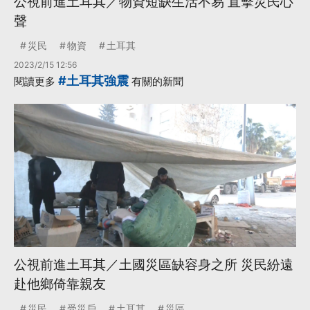
公視前進土耳其／物資短缺生活不易 直擊災民心
聲
災民
物資
土耳其
2023/2/15 12:56
#土耳其強震
閱讀更多
有關的新聞
公視前進土耳其／土國災區缺容身之所 災民紛遠
赴他鄉倚靠親友
災民
受災戶
土耳其
災區
...