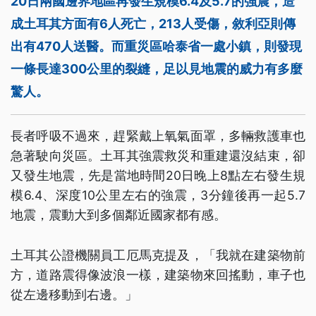
20日兩國邊界地區再發生規模6.4及5.7的強震，造
成土耳其方面有6人死亡，213人受傷，敘利亞則傳
出有470人送醫。而重災區哈泰省一處小鎮，則發現
一條長達300公里的裂縫，足以見地震的威力有多麼
驚人。
長者呼吸不過來，趕緊戴上氧氣面罩，多輛救護車也
急著駛向災區。土耳其強震救災和重建還沒結束，卻
又發生地震，先是當地時間20日晚上8點左右發生規
模6.4、深度10公里左右的強震，3分鐘後再一起5.7
地震，震動大到多個鄰近國家都有感。
土耳其公證機關員工厄馬克提及，「我就在建築物前
方，道路震得像波浪一樣，建築物來回搖動，車子也
從左邊移動到右邊。」