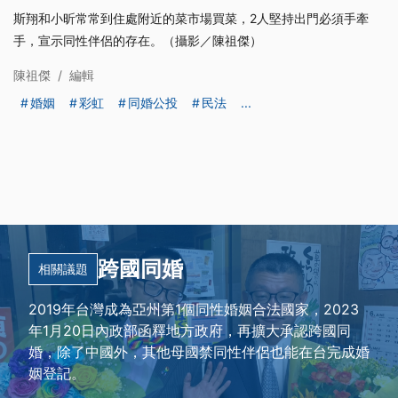
斯翔和小昕常常到住處附近的菜市場買菜，2人堅持出門必須手牽
手，宣示同性伴侶的存在。（攝影／陳祖傑）
陳祖傑
/
編輯
婚姻
彩虹
同婚公投
民法
...
跨國同婚
相關議題
2019年台灣成為亞州第1個同性婚姻合法國家，2023
年1月20日內政部函釋地方政府，再擴大承認跨國同
婚，除了中國外，其他母國禁同性伴侶也能在台完成婚
姻登記。