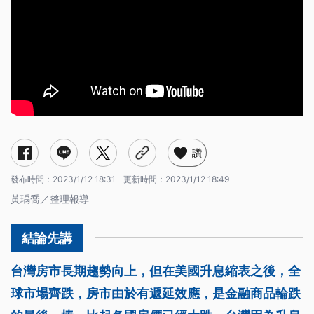
台灣房市漸黯淡 房價何時會明顯下跌？
房價跌幅有多少？專家：因區段、屋齡而異
年輕世代難負荷高房價 房市制度仍有改善空間
讚
發布時間：
2023/1/12 18:31
更新時間：
2023/1/12 18:49
黃瑀喬／整理報導
台灣房市長期趨勢向上，但在美國升息縮表之後，全
球市場齊跌，房市由於有遞延效應，是金融商品輪跌