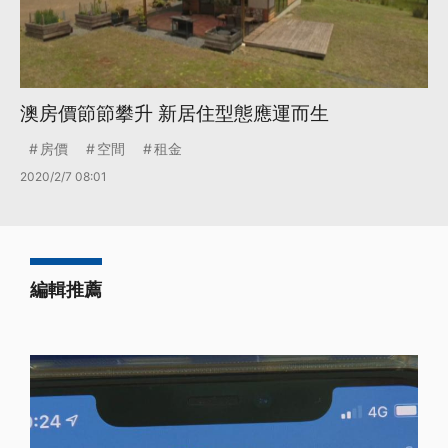
澳房價節節攀升 新居住型態應運而生
房價
空間
租金
2020/2/7 08:01
編輯推薦