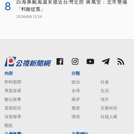
白海豚颱風週末接近台灣北部 蔣萬安：北市整備
8
「料敵從寬」
2026/8/6 12:34
內容
分類
即時新聞
政治
社會
專題策展
全球
生活
數位敘事
兩岸
地方
當期節目
產經
文教科技
深度報導
環境
社福人權
觀點
公廣集團
主題網站