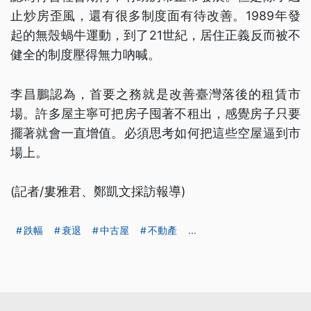
止炒房歪風，還有很多制度面有待改善。1989年發
起的無殼蝸牛運動，到了21世紀，居住正義反而被不
健全的制度壓得無力吶喊。
李昌鵬認為，首要之務就是改善臺灣落後的租賃市
場。許多屋主寧可把房子囤著不租出，感覺房子只要
擺著就會一直增值。必須思考如何把這些空屋逼到市
場上。
(記者/婁雅君、鄭凱文採訪報導)
跌幅
衰退
中古屋
不動產
...