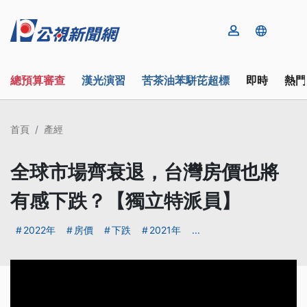
總預算審查
漢光演習
苦茶油苯駢芘超標
即時
熱門
首頁
產經
全球市場齊衰退，台灣房價也將
有感下跌？【獨立特派員】
2022年
房價
下跌
2021年
...