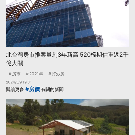
北台灣房市推案量創3年新高 520檔期估重返2千
億大關
房市
2021年
打炒房
2024/5/9 19:31
#房價
閱讀更多
有關的新聞