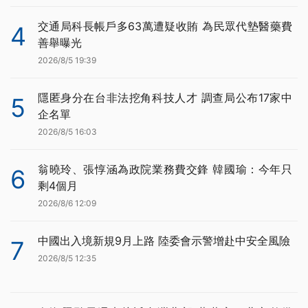
交通局科長帳戶多63萬遭疑收賄 為民眾代墊醫藥費
4
善舉曝光
2026/8/5 19:39
隱匿身分在台非法挖角科技人才 調查局公布17家中
5
企名單
2026/8/5 16:03
翁曉玲、張惇涵為政院業務費交鋒 韓國瑜：今年只
6
剩4個月
2026/8/6 12:09
中國出入境新規9月上路 陸委會示警增赴中安全風險
7
2026/8/5 12:35