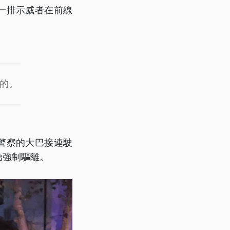
一排示威者在前線
的。
警察的大巴接連駛
始強制驅離。