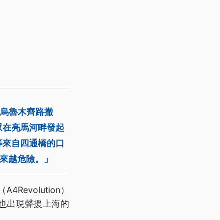
著烏魯木齊路撤
眾在亮馬河畔發起
等來自四通橋的口
來越危險。」
volution）
也出現聲援上海的