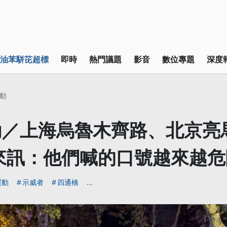
油苯駢芘超標
即時
熱門議題
影音
數位專題
深度
動
動／上海烏魯木齊路、北京亮
來訊：他們喊的口號越來越危
運動
示威者
四通橋
...