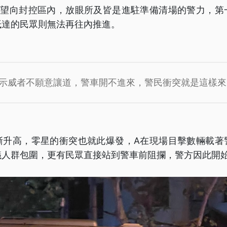
，望向封控區內，放眼所及皆是進駐準備清場的警力，第
抵達的民眾則無法再往內推進。
示威者不願意讓道，警車開不進來，警民衝突就是這樣來
漸升高，零星的衝突也就此爆發，A在現場目擊數輛載著
議人群包圍，更有民眾直接站到警車前阻攔，警方因此開