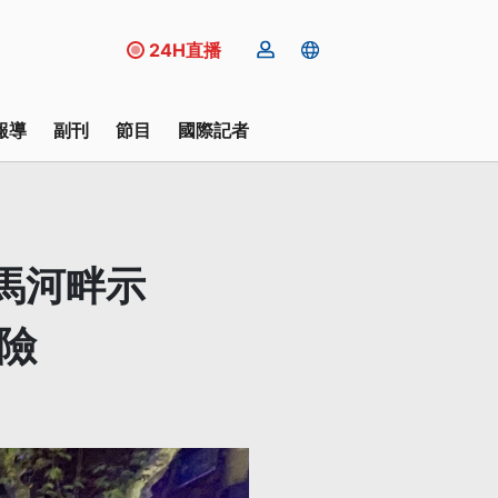
24H直播
報導
副刊
節目
國際記者
馬河畔示
險