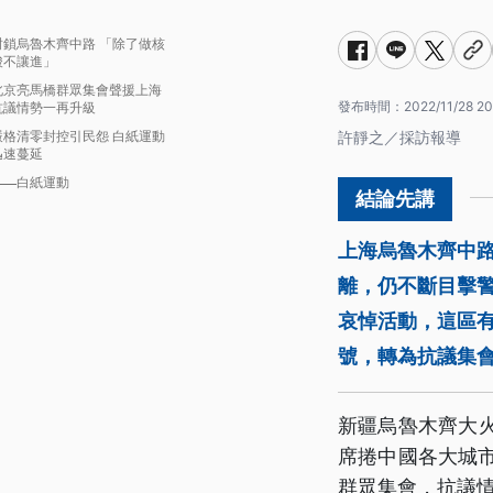
封鎖烏魯木齊中路 「除了做核
酸不讓進」
北京亮馬橋群眾集會聲援上海
發布時間：
2022/11/28 20
抗議情勢一再升級
嚴格清零封控引民怨 白紙運動
許靜之／採訪報導
迅速蔓延
白紙運動
上海烏魯木齊中
離，仍不斷目擊
哀悼活動，這區
號，轉為抗議集
新疆烏魯木齊大火
席捲中國各大城
群眾集會，抗議