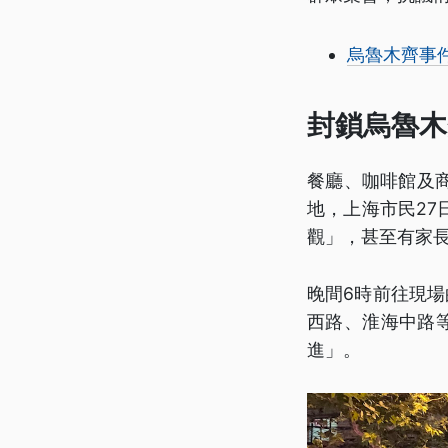
烏魯木齊事件
封鎖烏魯木
餐廳、咖啡館及
地，上海市民2
觀」，甚至有家
晚間6時前往現
西路、淮海中路
進」。