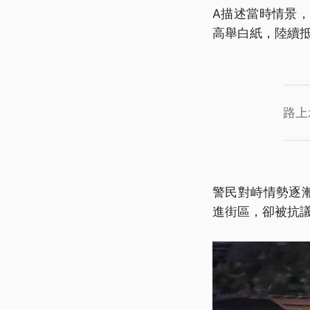
A描述當時情景
高舉白紙，陸續
路上
警民對峙情勢逐
進街區，卻被抗