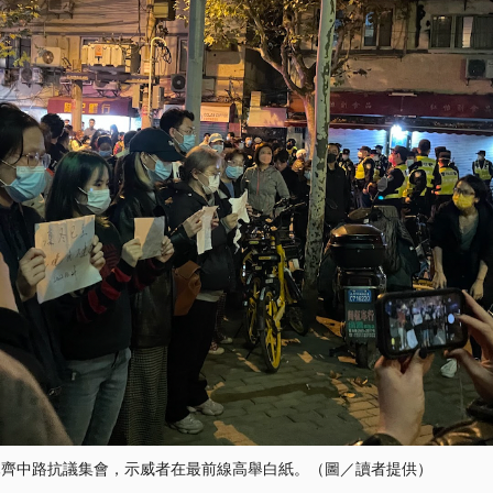
木齊中路抗議集會，示威者在最前線高舉白紙。（圖／讀者提供）