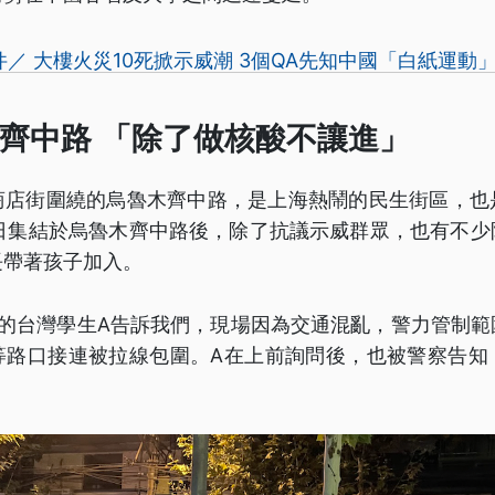
／ 大樓火災10死掀示威潮 3個QA先知中國「白紙運動
齊中路 「除了做核酸不讓進」
商店街圍繞的烏魯木齊中路，是上海熱鬧的民生街區，也
7日集結於烏魯木齊中路後，除了抗議示威群眾，也有不少
長帶著孩子加入。
場的台灣學生A告訴我們，現場因為交通混亂，警力管制範
等路口接連被拉線包圍。A在上前詢問後，也被警察告知