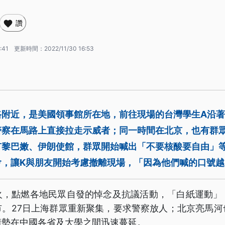
讚
:41
更新時間：
2022/11/30 16:53
路附近，是美國領事館所在地，前往現場的台灣學生A沿
警察在馬路上直接拉走示威者；同一時間在北京，也有群
有黎巴嫩、伊朗使館，群眾開始喊出「不要核酸要自由」
會，讓K與朋友開始考慮撤離現場，「因為他們喊的口號越
，點燃各地民眾自發的悼念及抗議活動，「白紙運動」（A4Re
市。27日上海群眾重新聚集，要求警察放人；北京亮馬河
情勢在中國各省及大學之間迅速蔓延。