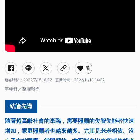
後事安排繁絮複雜，穩固資產成為關鍵
信託服務需要執行者協助，尋找未來監護人不可馬虎
金研院開辦培訓課程，培育人員協助處理問題
讚
發布時間：
2022/7/15 18:32
更新時間：
2022/11/10 14:32
李季軒／整理報導
隨著超高齡社會的來臨，需要照顧的失智失能者快速
增加，家庭照顧者也越來越多。尤其是老老相依、沒