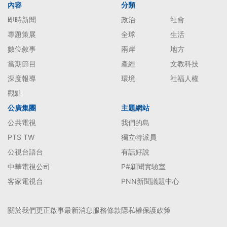
內容
分類
即時新聞
政治
社會
專題策展
全球
生活
數位敘事
兩岸
地方
當期節目
產經
文教科技
深度報導
環境
社福人權
觀點
公廣集團
主題網站
公共電視
我們的島
PTS TW
獨立特派員
公視台語台
有話好說
中華電視公司
P#新聞實驗室
客家電視台
PNN新聞議題中心
關於我們
更正啟事
最新消息
服務條款
隱私權保護政策