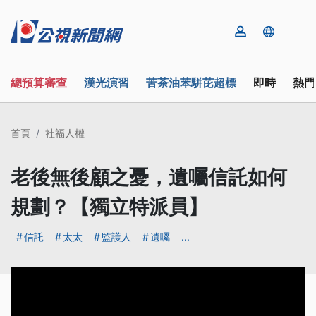
總預算審查
漢光演習
苦茶油苯駢芘超標
即時
熱門
首頁
社福人權
老後無後顧之憂，遺囑信託如何
規劃？【獨立特派員】
信託
太太
監護人
遺囑
...