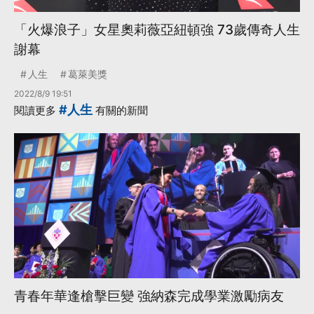
「火爆浪子」女星奧莉薇亞紐頓強 73歲傳奇人生
謝幕
人生
葛萊美獎
2022/8/9 19:51
#人生
閱讀更多
有關的新聞
青春年華逢槍擊巨變 強納森完成學業激勵病友