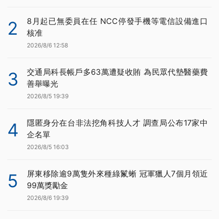
8月起已無委員在任 NCC停發手機等電信設備進口
2
核准
2026/8/6 12:58
交通局科長帳戶多63萬遭疑收賄 為民眾代墊醫藥費
3
善舉曝光
2026/8/5 19:39
隱匿身分在台非法挖角科技人才 調查局公布17家中
4
企名單
2026/8/5 16:03
屏東移除逾9萬隻外來種綠鬣蜥 冠軍獵人7個月領近
5
99萬獎勵金
2026/8/6 19:39