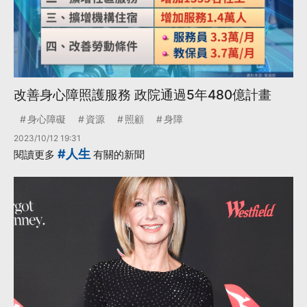
改善身心障照護服務 政院通過5年480億計畫
身心障礙
資源
照顧
身障
2023/10/12 19:31
#人生
閱讀更多
有關的新聞