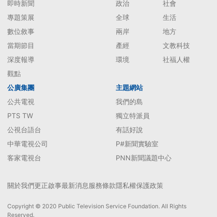
即時新聞
政治
社會
專題策展
全球
生活
數位敘事
兩岸
地方
當期節目
產經
文教科技
深度報導
環境
社福人權
觀點
公廣集團
主題網站
公共電視
我們的島
PTS TW
獨立特派員
公視台語台
有話好說
中華電視公司
P#新聞實驗室
客家電視台
PNN新聞議題中心
關於我們
更正啟事
最新消息
服務條款
隱私權保護政策
Copyright © 2020 Public Television Service Foundation. All Rights
Reserved.