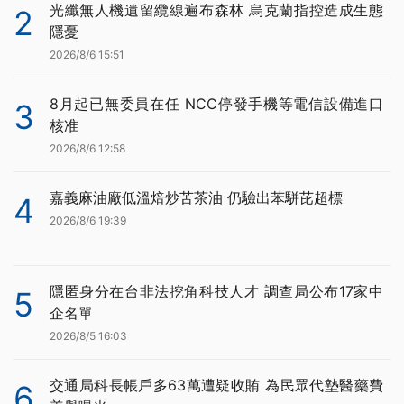
光纖無人機遺留纜線遍布森林 烏克蘭指控造成生態
2
隱憂
2026/8/6 15:51
8月起已無委員在任 NCC停發手機等電信設備進口
3
核准
2026/8/6 12:58
嘉義麻油廠低溫焙炒苦茶油 仍驗出苯駢芘超標
4
2026/8/6 19:39
隱匿身分在台非法挖角科技人才 調查局公布17家中
5
企名單
2026/8/5 16:03
交通局科長帳戶多63萬遭疑收賄 為民眾代墊醫藥費
6