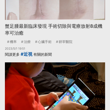
蟹足腫最新臨床發現 手術切除與電療放射8成機
率可治癒
機率
治療
心臟手術
耕莘醫院
2023/5/1 19:51
#近視
閱讀更多
有關的新聞