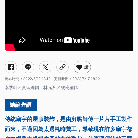
受父影響辭退工作，接棒葉氏剪黏工藝
以敲代剪隨緣創作，走出職業生涯新路途
協助培育傳習藝生，延續傳統技藝傳承
讚
發布時間：
2022/5/17 18:12
更新時間：
2022/5/17 18:19
李季軒／實習編輯 林元凡／核稿編輯
傳統廟宇的屋頂裝飾，是由剪黏師傅一片片手工製作
而來，不過因為太過耗時費工，導致現在許多廟宇都