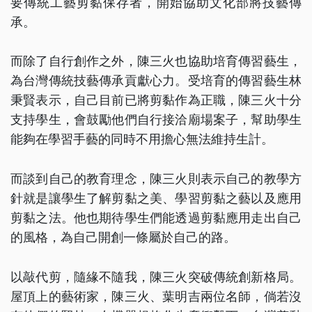
要傳統工藝剪黏保存者，開始協助文化部將技藝傳
承。
而除了自行創作之外，陳三火也協助培育傳習藝生，
為台灣傳統技藝傳承貢獻心力。受培育的傳習藝生林
秉賢表示，自己目前已將剪黏作為正職，陳三火十分
支持學生，會鼓勵他們自行接洽廟場案子，幫助學生
能夠在學習手藝的同時不用擔心無法維持生計。
而談到自己的教育理念，陳三火則表示自己的教學方
針就是讓學生了解剪黏之美、學習剪黏之藝以及應用
剪黏之法。他也期待學生們能透過剪黏應用走出自己
的風格，為自己開創一條屬於自己的路。
以敲代剪，隨緣不隨我，陳三火突破傳統創新格局。
屋頂上的藝術家，陳三火、葉明吉兩位名師，倘若沒