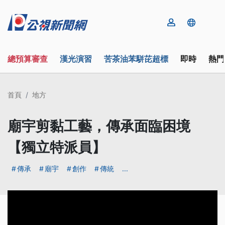
總預算審查
漢光演習
苦茶油苯駢芘超標
即時
熱門
首頁
地方
廟宇剪黏工藝，傳承面臨困境
【獨立特派員】
傳承
廟宇
創作
傳統
...