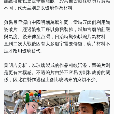
龍護塔顏色更是華麗耀眼，於其他公廟採取碗片剪黏
不同，代天宮則是以玻璃作為材料。
剪黏最早源自中國明朝萬曆年間，當時匠師們利用陶
瓷破片，經過繁複工序以剪黏裝飾，增加宮廟的莊嚴
與氣度。後來傳至台灣，日治時期仍以碗片為材料，
直到二次大戰後因有太多廟宇需要修復，碗片材料不
足才改用玻璃替代。
葉明吉分析，以玻璃製成的作品相較活潑，而碗片則
是更有古樸感。不過碗片由於不容易切割和裁剪的關
係，因此在製作過程上會比玻璃來的麻煩不少。