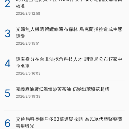
2
核准
2026/8/6 12:58
光纖無人機遺留纜線遍布森林 烏克蘭指控造成生態
3
隱憂
2026/8/6 15:51
隱匿身分在台非法挖角科技人才 調查局公布17家中
4
企名單
2026/8/5 16:03
嘉義麻油廠低溫焙炒苦茶油 仍驗出苯駢芘超標
5
2026/8/6 19:39
交通局科長帳戶多63萬遭疑收賄 為民眾代墊醫藥費
6
善舉曝光