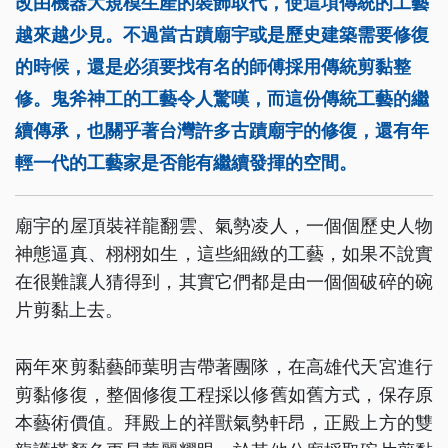
改由機器大規模生產的裝飾取代，使這項傳統的工藝
越來越少見。不過當古蹟廟宇或是歷史建築需要修復
的時候，還是必須要找有名的師傅採用傳統剪黏整
修。鬼斧神工的工藝令人驚嘆，而這份傳統工藝的繼
續傳承，也關乎著台灣許多古蹟廟宇的修復，還有年
輕一代的工藝家是否能有繼續發揮的空間。
廟宇的屋頂裝祥龍翻雲、氣勢凌人，一個個歷史人物
神態逼真、栩栩如生，這些細緻的工藝，如果不說實
在很難讓人猜得到，其實它們都是由一個個破碎的碗
片剪黏上去。
兩年來剪黏藝師葉明吉帶著團隊，在高雄代天宮進行
剪黏修復，整個修復工程採以修舊如舊方式，保存原
本藝術價值。拜殿上的祥獸氣勢軒昂，正殿上方的雙