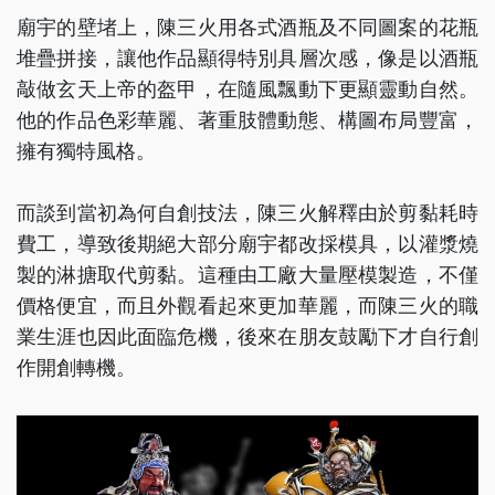
廟宇的壁堵上，陳三火用各式酒瓶及不同圖案的花瓶
堆疊拼接，讓他作品顯得特別具層次感，像是以酒瓶
敲做玄天上帝的盔甲，在隨風飄動下更顯靈動自然。
他的作品色彩華麗、著重肢體動態、構圖布局豐富，
擁有獨特風格。
而談到當初為何自創技法，陳三火解釋由於剪黏耗時
費工，導致後期絕大部分廟宇都改採模具，以灌漿燒
製的淋搪取代剪黏。這種由工廠大量壓模製造，不僅
價格便宜，而且外觀看起來更加華麗，而陳三火的職
業生涯也因此面臨危機，後來在朋友鼓勵下才自行創
作開創轉機。