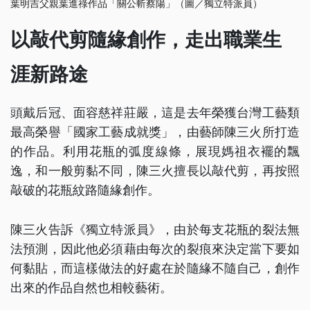
葉明吉父親葉進祿作品「關公斬蔡陽」（圖／獨立特派員）
以敲代剪隨緣創作，走出職業生
涯新路途
頭戴后冠、面容慈祥莊嚴，這是去年榮獲台灣工藝類
最高榮譽「國家工藝成就獎」，由藝師陳三火所打造
的作品。利用花瓶的弧度線條，展現媽祖衣襬的飄
逸，和一般剪黏不同，陳三火擅長以敲代剪，再按照
敲破的花瓶紋路隨緣創作。
陳三火告訴《獨立特派員》，由於每支花瓶的裂法無
法預測，因此他必須藉由每次的裂痕來決定當下要如
何黏貼，而這樣做法的好處在於隨緣不隨自己，創作
出來的作品自然也相較藝術。