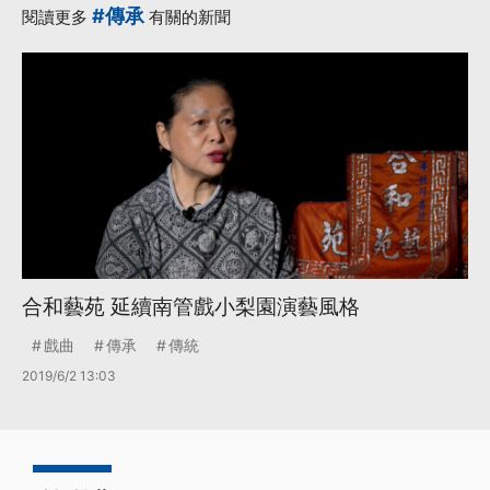
#傳承
閱讀更多
有關的新聞
合和藝苑 延續南管戲小梨園演藝風格
戲曲
傳承
傳統
2019/6/2 13:03