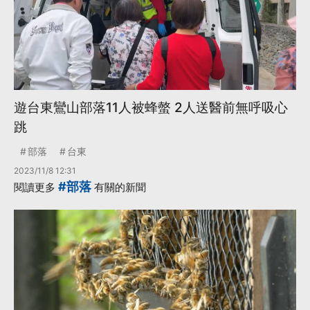
遊台東鸞山部落11人被蜂螫 2人送醫前無呼吸心
跳
部落
台東
2023/11/8 12:31
#部落
閱讀更多
有關的新聞