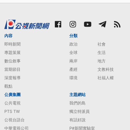
內容
分類
即時新聞
政治
社會
專題策展
全球
生活
數位敘事
兩岸
地方
當期節目
產經
文教科技
深度報導
環境
社福人權
觀點
公廣集團
主題網站
公共電視
我們的島
PTS TW
獨立特派員
公視台語台
有話好說
中華電視公司
P#新聞實驗室