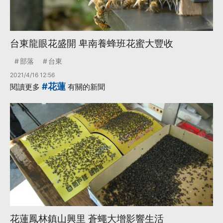
台東龍眼花盛開 卑南養蜂班花蜜大豐收
部落
台東
2021/4/16 12:56
#花蓮
閱讀更多
有關的新聞
花蓮鳳林鎮山興里 蒼蠅大增影響生活