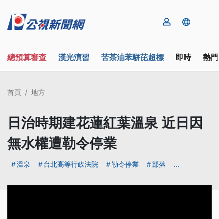
總預算審查
漢光演習
苦茶油苯駢芘超標
即時
熱門
首頁
地方
日治時期建花蓮紅葉溫泉 近日因
無水權遭勒令停業
溫泉
台北高等行政法院
勒令停業
部落
...