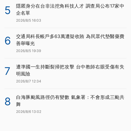
隱匿身分在台非法挖角科技人才 調查局公布17家中
5
企名單
2026/8/5 16:03
交通局科長帳戶多63萬遭疑收賄 為民眾代墊醫藥費
6
善舉曝光
2026/8/5 19:39
遭準國一生持斷裂掃把攻擊 台中教師右眼受傷有失
7
明風險
2026/8/7 12:34
白海豚颱風路徑仍有變數 氣象署：不會形成三颱共
8
舞
2026/8/6 13:02