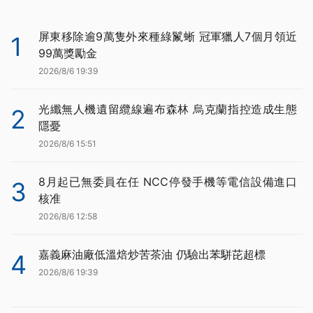
屏東移除逾9萬隻外來種綠鬣蜥 冠軍獵人7個月領近
1
99萬獎勵金
2026/8/6 19:39
光纖無人機遺留纜線遍布森林 烏克蘭指控造成生態
2
隱憂
2026/8/6 15:51
8月起已無委員在任 NCC停發手機等電信設備進口
3
核准
2026/8/6 12:58
嘉義麻油廠低溫焙炒苦茶油 仍驗出苯駢芘超標
4
2026/8/6 19:39