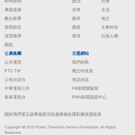
即時新聞
政治
社會
專題策展
全球
生活
數位敘事
兩岸
地方
當期節目
產經
文教科技
深度報導
環境
社福人權
觀點
公廣集團
主題網站
公共電視
我們的島
PTS TW
獨立特派員
公視台語台
有話好說
中華電視公司
P#新聞實驗室
客家電視台
PNN新聞議題中心
關於我們
更正啟事
最新消息
服務條款
隱私權保護政策
Copyright © 2020 Public Television Service Foundation. All Rights
Reserved.