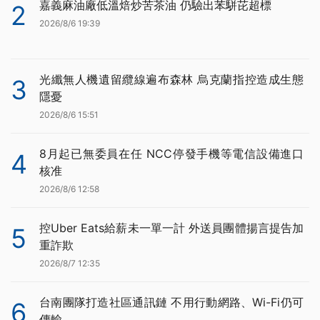
嘉義麻油廠低溫焙炒苦茶油 仍驗出苯駢芘超標
2
2026/8/6 19:39
光纖無人機遺留纜線遍布森林 烏克蘭指控造成生態
3
隱憂
2026/8/6 15:51
8月起已無委員在任 NCC停發手機等電信設備進口
4
核准
2026/8/6 12:58
控Uber Eats給薪未一單一計 外送員團體揚言提告加
5
重詐欺
2026/8/7 12:35
台南團隊打造社區通訊鏈 不用行動網路、Wi-Fi仍可
6
傳輸